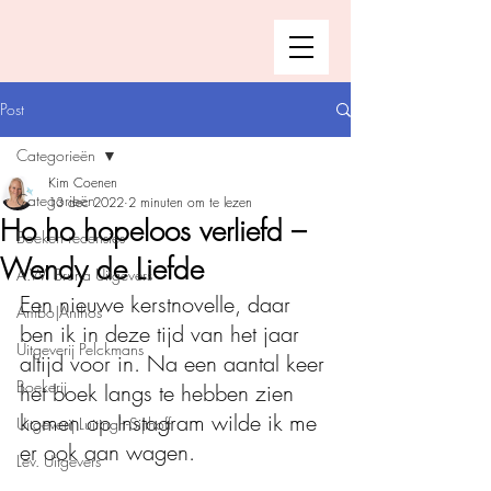
Post
Categorieën
Kim Coenen
Categorieën
13 dec 2022
2 minuten om te lezen
Ho ho hopeloos verliefd –
Boeken recensies
Wendy de Liefde
A.W. Bruna Uitgevers
Een nieuwe kerstnovelle, daar 
Ambo|Anthos
ben ik in deze tijd van het jaar 
Uitgeverij Pelckmans
altijd voor in. Na een aantal keer 
Boekerij
het boek langs te hebben zien 
komen op Instagram wilde ik me 
Uitgeverij Luitingh-Sijthoff
er ook aan wagen.
Lev. Uitgevers