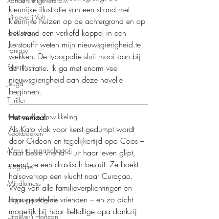
Xanders uitgevers b.v.
kleurrijke illustratie van een strand met 
Uitgeverij Volt
kleurrijke huizen op de achtergrond en op 
het strand een verliefd koppel in een 
Bookscout
kerstoutfit weten mijn nieuwsgierigheid te 
Fantasy
wekken. De typografie sluit mooi aan bij 
Roman
de illustratie. Ik ga met enorm veel 
nieuwsgierigheid aan deze novelle 
Jeugd
beginnen.  
Thriller
Persoonlijke ontwikkeling
Het verhaal:
Als Kato vlak voor kerst gedumpt wordt 
Kookboeken
door Gideon en tegelijkertijd opa Coos – 
Mens en maatschappij
haar beste vriend – uit haar leven glipt, 
neemt ze een drastisch besluit. Ze boekt 
Biografie
halsoverkop een vlucht naar Curaçao. 
Mindfulness
Weg van alle familieverplichtingen en 
haar gesettelde vrienden – en zo dicht 
Uitgeverij Hogrefe
mogelijk bij haar lieftallige opa dankzij 
Uitgeverij Horizon