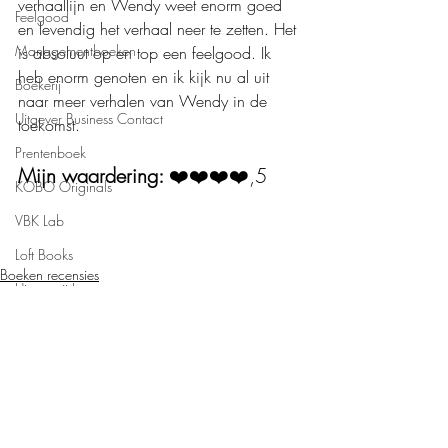
verhaallijn en Wendy weet enorm goed 
Feelgood
en levendig het verhaal neer te zetten. Het 
Managementboeken
is absoluut op en top een feelgood. Ik 
heb enorm genoten en ik kijk nu al uit 
Boekerij
naar meer verhalen van Wendy in de 
Uitgever Business Contact
toekomst.  
Prentenboek
Mijn waardering: 
❤️❤️❤️❤️,5
KOBO Originals
VBK Lab
Loft Books
Boeken recensies
Uitgeverij Lannoo
Dutch Venture Publishers
Roman
Uitgeverij Melenhoff
Uitgeverij Zilverspoor
April Books
De Verhalenfabriek