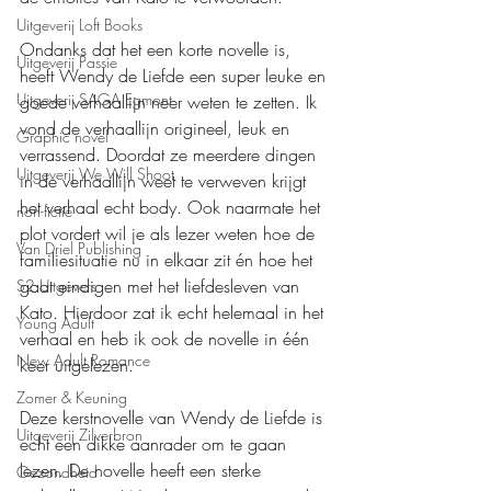
Uitgeverij Loft Books
Ondanks dat het een korte novelle is, 
Uitgeverij Passie
heeft Wendy de Liefde een super leuke en 
Uitgeverij SAGA Egmont
goede verhaallijn neer weten te zetten. Ik 
vond de verhaallijn origineel, leuk en 
Graphic novel
verrassend. Doordat ze meerdere dingen 
Uitgeverij We Will Shoot
in de verhaallijn weet te verweven krijgt 
het verhaal echt body. Ook naarmate het 
non-fictie
plot vordert wil je als lezer weten hoe de 
Van Driel Publishing
familiesituatie nu in elkaar zit én hoe het 
gaat eindigen met het liefdesleven van 
S2 Uitgevers
Kato. Hierdoor zat ik echt helemaal in het 
Young Adult
verhaal en heb ik ook de novelle in één 
New Adult Romance
keer uitgelezen. 
Zomer & Keuning
Deze kerstnovelle van Wendy de Liefde is 
Uitgeverij Zilverbron
echt een dikke aanrader om te gaan 
lezen. De novelle heeft een sterke 
Gezondheid