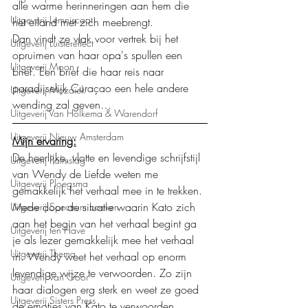
alle warme herinneringen aan hem die 
Uitgeverij Lemniscaat
het eiland met zich meebrengt.
Dan vindt ze vlak voor vertrek bij het 
Uitgeverij Luistereffect
opruimen van haar opa's spullen een 
Uitgeverij Moon
brief. Een brief die haar reis naar 
paradijselijk Curaçao een hele andere 
Uitgeverij Mozaïek
wending zal geven…
Uitgeverij Van Holkema & Warendorf
Uitgeverij Nieuw Amsterdam
Mijn ervaring:
De heerlijke, vlotte en levendige schrijfstijl 
Uitgeverij Palmslag
van Wendy de Liefde weten me 
Uitgeverij Ploegsma
gemakkelijk het verhaal mee in te trekken. 
Mede door de situatie waarin Kato zich 
Uitgeverij Spectrum boeken
aan het begin van het verhaal begint ga 
Uitgeverij ten Have
je als lezer gemakkelijk mee het verhaal 
Uitgeverij Thema
in. Wendy weet het verhaal op enorm 
levendige wijze te verwoorden. Zo zijn 
Uitgeverij van Goor
haar dialogen erg sterk en weet ze goed 
Uitgeverij Sisters Press
de emoties van Kato te verwoorden. 