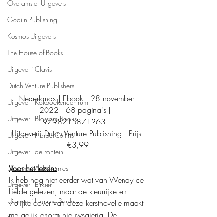
Overamstel Uitgevers
Godijn Publishing
Kosmos Uitgevers
The House of Books
Uitgeverij Clavis
Dutch Venture Publishers
Nederlands | Ebook | 28 november 
Uitgeverij Kokboekencentrum
2022 | 68 pagina's |  
Uitgeverij Blossom Books
9798215871263 | 
Uitgeverij Dutch Venture Publishing | Prijs 
Uitgeverij HarperCollins
€3,99
Uitgeverij de Fontein
Voor het lezen:
Uitgeverij Ankhhermes
Ik heb nog niet eerder wat van Wendy de 
Uitgeverij Elikser
Liefde gelezen, maar de kleurrijke en 
Uitgeverij Hamley Books
vrolijke cover van deze kerstnovelle maakt 
me gelijk enorm nieuwsgierig. De 