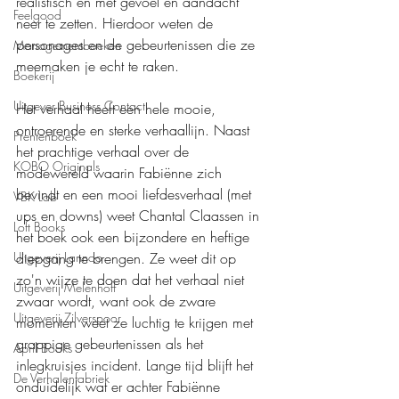
realistisch en met gevoel en aandacht 
Feelgood
neer te zetten. Hierdoor weten de 
personages en de gebeurtenissen die ze 
Managementboeken
meemaken je echt te raken.
Boekerij
Uitgever Business Contact
Het verhaal heeft een hele mooie, 
ontroerende en sterke verhaallijn. Naast 
Prentenboek
het prachtige verhaal over de 
KOBO Originals
modewereld waarin Fabiënne zich 
bevindt en een mooi liefdesverhaal (met 
VBK Lab
ups en downs) weet Chantal Claassen in 
Loft Books
het boek ook een bijzondere en heftige 
diepgang te brengen. Ze weet dit op 
Uitgeverij Lannoo
zo'n wijze te doen dat het verhaal niet 
Uitgeverij Melenhoff
zwaar wordt, want ook de zware 
Uitgeverij Zilverspoor
momenten weet ze luchtig te krijgen met 
grappige gebeurtenissen als het 
April Books
inlegkruisjes incident. Lange tijd blijft het 
De Verhalenfabriek
onduidelijk wat er achter Fabiënne 