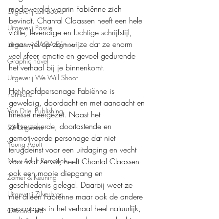
modewereld waarin Fabiënne zich 
Uitgeverij Loft Books
bevindt. Chantal Claassen heeft een hele 
Uitgeverij Passie
vlotte, levendige en luchtige schrijfstijl, 
maar wel op zo'n wijze dat ze enorm 
Uitgeverij SAGA Egmont
veel sfeer, emotie en gevoel gedurende 
Graphic novel
het verhaal bij je binnenkomt.
Uitgeverij We Will Shoot
Het hoofdpersonage Fabiënne is 
non-fictie
geweldig, doordacht en met aandacht en 
Van Driel Publishing
finesse neergezet. Naast het 
zelfverzekerde, doortastende en 
S2 Uitgevers
gemotiveerde personage dat niet 
Young Adult
terugdeinst voor een uitdaging en vecht 
voor wat ze wil, heeft Chantal Claassen 
New Adult Romance
ook een mooie diepgang en 
Zomer & Keuning
geschiedenis gelegd. Daarbij weet ze 
Uitgeverij Zilverbron
niet alleen Fabiënne maar ook de andere 
personages in het verhaal heel natuurlijk, 
Gezondheid