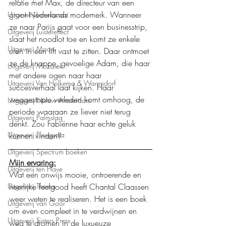
relatie met Max, de directeur van een 
groot Nederlands modemerk. Wanneer 
Uitgeverij Lemniscaat
ze naar Parijs gaat voor een businesstrip, 
Uitgeverij Luistereffect
slaat het noodlot toe en komt ze enkele 
Uitgeverij Moon
uren in een lift vast te zitten. Daar ontmoet 
ze de knappe, gevoelige Adam, die haar 
Uitgeverij Mozaïek
met andere ogen naar haar 
Uitgeverij Van Holkema & Warendorf
succesverhaal laat kijken. Haar 
weggestopte verleden komt omhoog, de 
Uitgeverij Nieuw Amsterdam
periode waaraan ze liever niet terug 
Uitgeverij Palmslag
denkt. Zou Fabiënne haar echte geluk 
Uitgeverij Ploegsma
kunnen vinden?
Uitgeverij Spectrum boeken
Mijn ervaring:
Uitgeverij ten Have
Wat een onwijs mooie, ontroerende en 
heerlijke feelgood heeft Chantal Claassen 
Uitgeverij Thema
weer weten te realiseren. Het is een boek 
Uitgeverij van Goor
om even compleet in te verdwijnen en 
Uitgeverij Sisters Press
weg te dromen in de luxueuze 