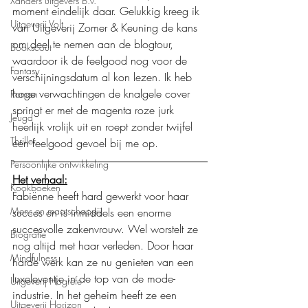
Xanders uitgevers b.v.
moment eindelijk daar. Gelukkig kreeg ik 
Uitgeverij Volt
van Uitgeverij Zomer & Keuning de kans 
om deel te nemen aan de blogtour, 
Bookscout
waardoor ik de feelgood nog voor de 
Fantasy
verschijningsdatum al kon lezen. Ik heb 
hoge verwachtingen de knalgele cover 
Roman
springt er met de magenta roze jurk 
Jeugd
heerlijk vrolijk uit en roept zonder twijfel 
Thriller
een feelgood gevoel bij me op. 
Persoonlijke ontwikkeling
Het verhaal:
Kookboeken
Fabiënne heeft hard gewerkt voor haar 
Mens en maatschappij
succes en is inmiddels een enorme 
succesvolle zakenvrouw. Wel worstelt ze 
Biografie
nog altijd met haar verleden. Door haar 
Mindfulness
harde werk kan ze nu genieten van een 
luxeleventje in de top van de mode-
Uitgeverij Hogrefe
industrie. In het geheim heeft ze een 
Uitgeverij Horizon