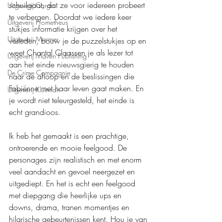
schuilgaat, dat ze voor iedereen probeert 
Uitgeverij Cargo
te verbergen. Doordat we iedere keer 
Uitgeverij Prometheus
stukjes informatie krijgen over het 
Uitgeverij Marmer
verleden, bouw je de puzzelstukjes op en 
weet Chantal Claassen je als lezer tot 
Uitgeverij Maven Publishing
aan het einde nieuwsgierig te houden 
De Crime Compagnie
naar de afloop en de beslissingen die 
Fabiënne met haar leven gaat maken. En 
Uitgeverij Kluitman
je wordt niet teleurgesteld, het einde is 
echt grandioos.
Ik heb het gemaakt is een prachtige, 
ontroerende en mooie feelgood. De 
personages zijn realistisch en met enorm 
veel aandacht en gevoel neergezet en 
uitgediept. En het is echt een feelgood 
met diepgang die heerlijke ups en 
downs, drama, tranen momentjes en 
hilarische gebeurtenissen kent. Hou je van 