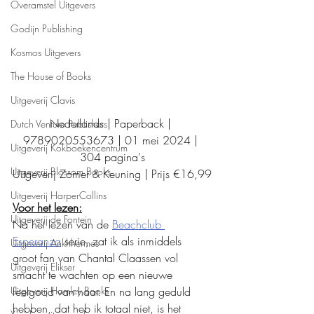
Overamstel Uitgevers
Godijn Publishing
Kosmos Uitgevers
The House of Books
Uitgeverij Clavis
Nederlands | Paperback | 
Dutch Venture Publishers
9789020553673 | 01 mei 2024 | 
Uitgeverij Kokboekencentrum
304 pagina's
Uitgeverij Blossom Books
Uitgeverij Zomer & Keuning | Prijs €16,99
Uitgeverij HarperCollins
Voor het lezen:
Uitgeverij de Fontein
Na het lezen van de 
Beachclub 
Esperanza
 serie, zat ik als inmiddels 
Uitgeverij Ankhhermes
groot fan van Chantal Claassen vol 
Uitgeverij Elikser
smacht te wachten op een nieuwe 
feelgood van haar. En na lang geduld 
Uitgeverij Hamley Books
hebben, dat heb ik totaal niet, is het 