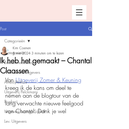
Post
Categorieën
Kim Coenen
Categorieën
8 mei 2024
3 minuten om te lezen
Ik heb het gemaakt – Chantal
Boeken recensies
Claassen
A.W. Bruna Uitgevers
Van 
Uitgeverij Zomer & Keuning
Ambo|Anthos
kreeg ik de kans om deel te 
Uitgeverij Pelckmans
nemen aan de blogtour van de 
Boekerij
lang verwachte nieuwe feelgood 
van Chantal. Dank je wel
Uitgeverij Luitingh-Sijthoff
Lev. Uitgevers