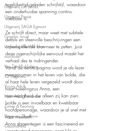
tegelijkertijd geladen schrijfstijl, waardoor 
Uitgeverij Loft Books
een onderhuidse spanning continu 
Uitgeverij Passie
voelbaar is.
Uitgeverij SAGA Egmont
Ze schrijft direct, maar weet met subtiele 
Graphic novel
details en sfeervolle beschrijvingen een 
onheilspellende toon neer te zetten. Juist 
Uitgeverij We Will Shoot
deze ogenschijnlijke eenvoud maakt het 
non-fictie
verhaal des te indringender.
Van Driel Publishing
Vanaf de eerste pagina word je als lezer 
meegenomen in het leven van Isolde, die 
S2 Uitgevers
al haar hele leven vergezeld wordt door 
Young Adult
haar tweelingzus Anna, een 
aanwezigheid die alleen zij kan zien. 
New Adult Romance
Isolde is een invoelbaar en kwetsbaar 
Zomer & Keuning
hoofdpersonage, waardoor je al snel met 
Uitgeverij Zilverbron
haar meeleeft. 
Anna daarentegen is een fascinerend en 
Gezondheid
verontrustend personage: eerst lijkt ze 