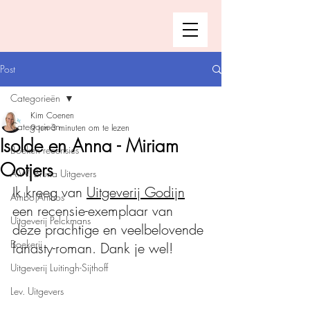
Post
Categorieën
Kim Coenen
Categorieën
9 jun
3 minuten om te lezen
Isolde en Anna - Miriam
Boeken recensies
Ootjers
A.W. Bruna Uitgevers
Ik kreeg van 
Uitgeverij Godijn
Ambo|Anthos
een recensie-exemplaar van 
Uitgeverij Pelckmans
deze prachtige en veelbelovende 
Boekerij
fanasty-roman. Dank je wel!
Uitgeverij Luitingh-Sijthoff
Lev. Uitgevers