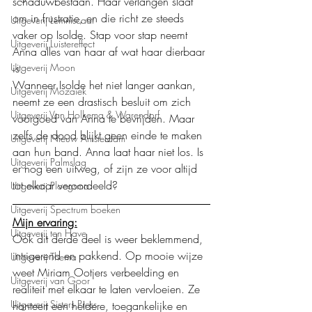
schaduwbestaan. Haar verlangen slaat 
om in frustratie, en die richt ze steeds 
Uitgeverij Lemniscaat
vaker op Isolde. Stap voor stap neemt 
Uitgeverij Luistereffect
Anna alles van haar af wat haar dierbaar 
is.
Uitgeverij Moon
Wanneer Isolde het niet langer aankan, 
Uitgeverij Mozaïek
neemt ze een drastisch besluit om zich 
Uitgeverij Van Holkema & Warendorf
voorgoed van Anna te bevrijden. Maar 
zelfs de dood blijkt geen einde te maken 
Uitgeverij Nieuw Amsterdam
aan hun band. Anna laat haar niet los. Is 
Uitgeverij Palmslag
er nog een uitweg, of zijn ze voor altijd 
tot elkaar veroordeeld?
Uitgeverij Ploegsma
Uitgeverij Spectrum boeken
Mijn ervaring:
Uitgeverij ten Have
Ook dit derde deel is weer beklemmend, 
intrigerend en pakkend. Op mooie wijze 
Uitgeverij Thema
weet Miriam Ootjers verbeelding en 
Uitgeverij van Goor
realiteit met elkaar te laten vervloeien. Ze 
Uitgeverij Sisters Press
hanteert een heldere, toegankelijke en 