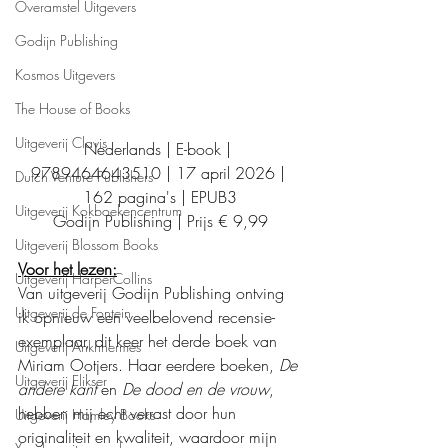
Overamstel Uitgevers
Godijn Publishing
Kosmos Uitgevers
The House of Books
Uitgeverij Clavis
Nederlands | E-book | 
9789464643510 | 17 april 2026 | 
Dutch Venture Publishers
162 pagina's | EPUB3
Uitgeverij Kokboekencentrum
Godijn Publishing | Prijs € 9,99
Uitgeverij Blossom Books
Voor het lezen:
Uitgeverij HarperCollins
Van uitgeverij Godijn Publishing ontving 
Uitgeverij de Fontein
ik opnieuw een veelbelovend recensie-
exemplaar, dit keer het derde boek van 
Uitgeverij Ankhhermes
Miriam Ootjers. Haar eerdere boeken, 
De 
Uitgeverij Elikser
andere kant
 en 
De dood en de vrouw
, 
hebben mij echt verrast door hun 
Uitgeverij Hamley Books
originaliteit en kwaliteit, waardoor mijn 