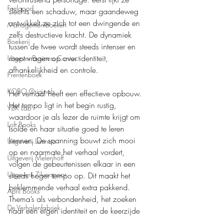
Feelgood
slechts een schaduw, maar gaandeweg 
ontwikkelt ze zich tot een dwingende en 
Managementboeken
zelfs destructieve kracht. De dynamiek 
Boekerij
tussen de twee wordt steeds intenser en 
roept vragen op over identiteit, 
Uitgever Business Contact
afhankelijkheid en controle.
Prentenboek
KOBO Originals
Het verhaal heeft een effectieve opbouw. 
Het tempo ligt in het begin rustig, 
VBK Lab
waardoor je als lezer de ruimte krijgt om 
Loft Books
Isolde en haar situatie goed te leren 
kennen. De spanning bouwt zich mooi 
Uitgeverij Lannoo
op en naarmate het verhaal vordert, 
Uitgeverij Melenhoff
volgen de gebeurtenissen elkaar in een 
Uitgeverij Zilverspoor
steeds hoger tempo op. Dit maakt het 
beklemmende verhaal extra pakkend. 
April Books
Thema’s als verbondenheid, het zoeken 
De Verhalenfabriek
naar een eigen identiteit en de keerzijde 