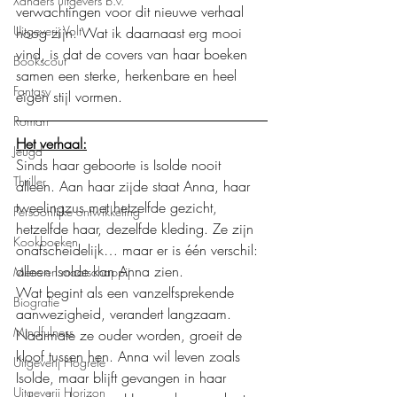
Xanders uitgevers b.v.
verwachtingen voor dit nieuwe verhaal 
Uitgeverij Volt
hoog zijn. Wat ik daarnaast erg mooi 
vind, is dat de covers van haar boeken 
Bookscout
samen een sterke, herkenbare en heel 
Fantasy
eigen stijl vormen.
Roman
Het verhaal:
Jeugd
Sinds haar geboorte is Isolde nooit 
Thriller
alleen. Aan haar zijde staat Anna, haar 
tweelingzus met hetzelfde gezicht, 
Persoonlijke ontwikkeling
hetzelfde haar, dezelfde kleding. Ze zijn 
Kookboeken
onafscheidelijk… maar er is één verschil: 
alleen Isolde kan Anna zien.
Mens en maatschappij
Wat begint als een vanzelfsprekende 
Biografie
aanwezigheid, verandert langzaam. 
Mindfulness
Naarmate ze ouder worden, groeit de 
kloof tussen hen. Anna wil leven zoals 
Uitgeverij Hogrefe
Isolde, maar blijft gevangen in haar 
Uitgeverij Horizon