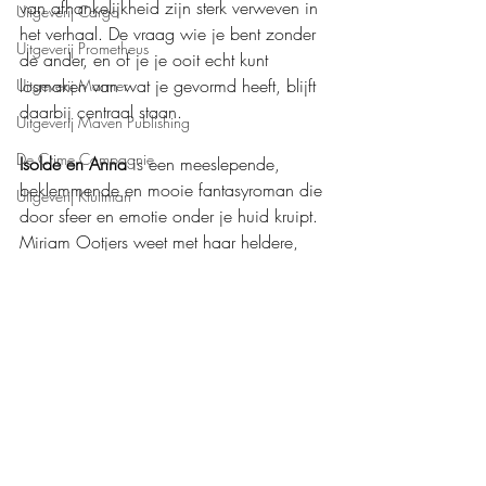
van afhankelijkheid zijn sterk verweven in 
Uitgeverij Cargo
het verhaal. De vraag wie je bent zonder 
Uitgeverij Prometheus
de ander, en of je je ooit echt kunt 
losmaken van wat je gevormd heeft, blijft 
Uitgeverij Marmer
daarbij centraal staan.
Uitgeverij Maven Publishing
De Crime Compagnie
Isolde en Anna
 is een meeslepende, 
beklemmende en mooie fantasyroman die 
Uitgeverij Kluitman
door sfeer en emotie onder je huid kruipt. 
Miriam Ootjers weet met haar heldere, 
toegankelijke schrijfstijl en sterke thematiek 
een verhaal neer te zetten waarin 
verbeelding en realiteit naadloos in elkaar 
overvloeien.
Mijn waardering: 
❤️❤️❤️,5
Boeken recensies