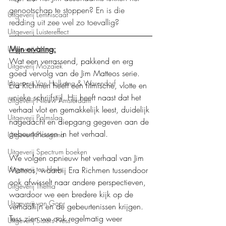
genootschap te stoppen? En is die 
Uitgeverij Lemniscaat
redding uit zee wel zo toevallig?
Uitgeverij Luistereffect
Mijn ervaring:
Uitgeverij Moon
Wat een verrassend, pakkend en erg 
Uitgeverij Mozaïek
goed vervolg van de Jim Matteos serie. 
Uitgeverij Van Holkema & Warendorf
Era Richmen heeft een filmische, vlotte en 
unieke schrijfstijl. Hij heeft naast dat het 
Uitgeverij Nieuw Amsterdam
verhaal vlot en gemakkelijk leest, duidelijk 
Uitgeverij Palmslag
nagedacht en diepgang gegeven aan de 
gebeurtenissen in het verhaal.
Uitgeverij Ploegsma
Uitgeverij Spectrum boeken
We volgen opnieuw het verhaal van Jim 
Uitgeverij ten Have
Matteos, waarbij Era Richmen tussendoor 
ook afwisselt naar andere perspectieven, 
Uitgeverij Thema
waardoor we een bredere kijk op de 
Uitgeverij van Goor
verhaallijn en de gebeurtenissen krijgen. 
Tess zien we ook regelmatig weer 
Uitgeverij Sisters Press