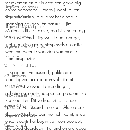
terugkomen en dit is echt een geweldig 
Uitgeverij Loft Books
en tof personage. Daarbij roept Lauren 
veel vragen op, die je tot het einde in 
Uitgeverij Passie
spanning houden. En natuurlijk Jim 
Uitgeverij SAGA Egmont
Matteos, dit complexe, realistische en erg 
Graphic novel
indrukwekkend uitgewerkte personage, 
met krachtige gedachtespinsels en acties 
Uitgeverij We Will Shoot
weet me weer te voorzien van mooie 
non-fictie
uren leesplezier.
Van Driel Publishing
Er volgt een verrassend, pakkend en 
S2 Uitgevers
krachtig verhaal dat bomvol zit met 
Young Adult
intriges, onverwachte wendingen, 
geheime genootschappen en persoonlijke 
New Adult Romance
zoektochten. Dit verhaal zit bijzonder 
Zomer & Keuning
goed en verrassend in elkaar. Als je denkt 
dat de waarheid aan het licht komt, is dat 
Uitgeverij Zilverbron
enkel slechts het begin van een beerput, 
Gezondheid
die goed doordacht, treffend en erg goed 