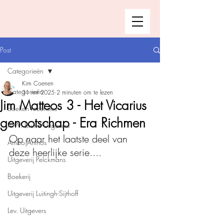
Post
Categorieën
Kim Coenen
Categorieën
31 mrt 2025
2 minuten om te lezen
Jim Matteos 3 - Het Vicarius
Boeken recensies
genootschap - Era Richmen
A.W. Bruna Uitgevers
Op naar het laatste deel van 
Ambo|Anthos
deze heerlijke serie....
Uitgeverij Pelckmans
Boekerij
Uitgeverij Luitingh-Sijthoff
Lev. Uitgevers