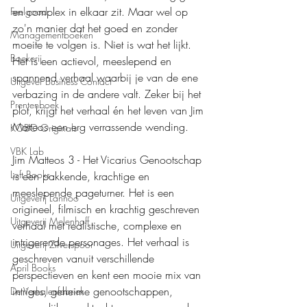
en complex in elkaar zit. Maar wel op 
Feelgood
zo'n manier dat het goed en zonder 
Managementboeken
moeite te volgen is. Niet is wat het lijkt. 
Boekerij
Het is een actievol, meeslepend en 
spannend verhaal waarbij je van de ene 
Uitgever Business Contact
verbazing in de andere valt. Zeker bij het 
Prentenboek
plot, krijgt het verhaal én het leven van Jim 
Matteos een erg verrassende wending.
KOBO Originals
VBK Lab
Jim Matteos 3 - Het Vicarius Genootschap 
Loft Books
is een pakkende, krachtige en 
meeslepende pageturner. Het is een 
Uitgeverij Lannoo
origineel, filmisch en krachtig geschreven 
Uitgeverij Melenhoff
verhaal met realistische, complexe en 
intrigerende personages. Het verhaal is 
Uitgeverij Zilverspoor
geschreven vanuit verschillende 
April Books
perspectieven en kent een mooie mix van 
intriges, geheime genootschappen, 
De Verhalenfabriek