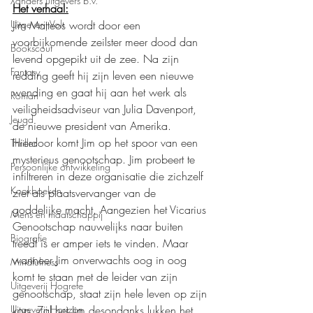
Xanders uitgevers b.v.
Het verhaal:
Jim Matteos wordt door een 
Uitgeverij Volt
voorbijkomende zeilster meer dood dan 
Bookscout
levend opgepikt uit de zee. Na zijn 
Fantasy
redding geeft hij zijn leven een nieuwe 
wending en gaat hij aan het werk als 
Roman
veiligheidsadviseur van Julia Davenport, 
Jeugd
de nieuwe president van Amerika. 
Hierdoor komt Jim op het spoor van een 
Thriller
mysterieus genootschap. Jim probeert te 
Persoonlijke ontwikkeling
infiltreren in deze organisatie die zichzelf 
Kookboeken
ziet als plaatsvervanger van de 
goddelijke macht. Aangezien het Vicarius 
Mens en maatschappij
Genootschap nauwelijks naar buiten 
Biografie
treedt is er amper iets te vinden. Maar 
wanneer Jim onverwachts oog in oog 
Mindfulness
komt te staan met de leider van zijn 
Uitgeverij Hogrefe
genootschap, staat zijn hele leven op zijn 
kop. Zal het Jim desondanks lukken het 
Uitgeverij Horizon