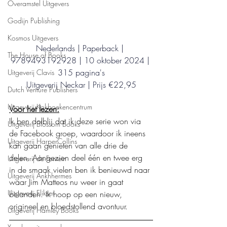
Overamstel Uitgevers
Godijn Publishing
Kosmos Uitgevers
Nederlands | Paperback | 
The House of Books
9789493192928 | 10 oktober 2024 | 
315 pagina's
Uitgeverij Clavis
Uitgeverij Neckar | Prijs €22,95
Dutch Venture Publishers
Uitgeverij Kokboekencentrum
Voor het lezen:
Ik ben dolblij dat ik deze serie won via 
Uitgeverij Blossom Books
de Facebook groep, waardoor ik ineens 
Uitgeverij HarperCollins
kan gaan genieten van alle drie de 
delen. Aangezien deel één en twee erg 
Uitgeverij de Fontein
in de smaak vielen ben ik benieuwd naar 
Uitgeverij Ankhhermes
waar Jim Matteos nu weer in gaat 
Uitgeverij Elikser
belanden. Ik hoop op een nieuw, 
origineel en bloedstollend avontuur. 
Uitgeverij Hamley Books