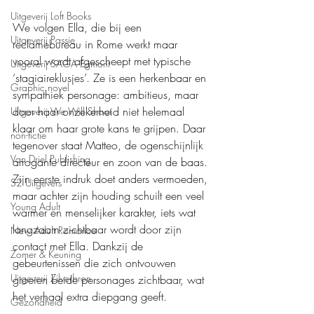
Uitgeverij Loft Books
We volgen Ella, die bij een 
Uitgeverij Passie
reclamebureau in Rome werkt maar 
vooral wordt afgescheept met typische 
Uitgeverij SAGA Egmont
‘stagiaireklusjes’. Ze is een herkenbaar en 
Graphic novel
sympathiek personage: ambitieus, maar 
door haar onzekerheid niet helemaal 
Uitgeverij We Will Shoot
klaar om haar grote kans te grijpen. Daar 
non-fictie
tegenover staat Matteo, de ogenschijnlijk 
Van Driel Publishing
arrogante directeur en zoon van de baas. 
Zijn eerste indruk doet anders vermoeden, 
S2 Uitgevers
maar achter zijn houding schuilt een veel 
Young Adult
warmer en menselijker karakter, iets wat 
langzaam zichtbaar wordt door zijn 
New Adult Romance
contact met Ella. Dankzij de 
Zomer & Keuning
gebeurtenissen die zich ontvouwen 
Uitgeverij Zilverbron
groeien beide personages zichtbaar, wat 
het verhaal extra diepgang geeft.
Gezondheid