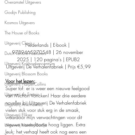
Overamstel Uitgevers
Godijn Publishing
Kosmos Uitgevers
The House of Books
Uitgeverij Clavis
Nederlands | E-book | 
9789465270548 | 26 november 
Dutch Venture Publishers
2025 | 120 pagina's | EPUB2
Uitgeverij Kokboekencentrum
Uitgeverij De Verhalenfabriek | Prijs €5,99
Uitgeverij Blossom Books
Voor het lezen:
Uitgeverij HarperCollins
Super tof: er is weer een nieuwe feelgood 
Uitgeverij de Fontein
van Michon Voncken! Haar drie eerdere 
novelles bij Uitgeverij De Verhalenfabriek 
Uitgeverij Ankhhermes
vielen stuk voor stuk erg in de smaak, 
Uitgeverij Elikser
waardoor mijn verwachtingen voor dit 
nieuwe tussendoortje hoog liggen. Extra 
Uitgeverij Hamley Books
leuk: het verhaal heeft ook nog eens een 