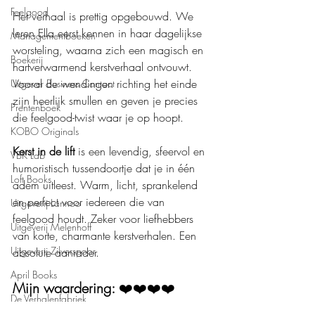
Feelgood
Het verhaal is prettig opgebouwd. We 
leren Ella eerst kennen in haar dagelijkse 
Managementboeken
worsteling, waarna zich een magisch en 
Boekerij
hartverwarmend kerstverhaal ontvouwt. 
Vooral de wendingen richting het einde 
Uitgever Business Contact
zijn heerlijk smullen en geven je precies 
Prentenboek
die feelgood-twist waar je op hoopt.
KOBO Originals
Kerst in de lift
 is een levendig, sfeervol en 
VBK Lab
humoristisch tussendoortje dat je in één 
Loft Books
adem uitleest. Warm, licht, sprankelend 
en perfect voor iedereen die van 
Uitgeverij Lannoo
feelgood houdt. Zeker voor liefhebbers 
Uitgeverij Melenhoff
van korte, charmante kerstverhalen. Een 
Uitgeverij Zilverspoor
absolute aanrader.
April Books
Mijn waardering: 
❤️❤️❤️❤️
De Verhalenfabriek
Boeken recensies