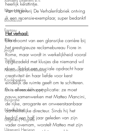
Xanders uitgevers b.v.
heerlijk kersttintje.
Uitgeverij Volt
Van Uitgeverij De Verhalenfabriek ontving 
ik een recensie-exemplaar, super bedankt!
Bookscout
Fantasy
Het verhaal:
Roman
Ella droomt van een glansrijke carrière bij 
het prestigieuze reclamebureau Fiore in 
Jeugd
Rome, maar wordt in werkelijkheid vooral 
Thriller
opgezadeld met klusjes die niemand wil 
doen. Totdat een cruciale opdracht haar 
Persoonlijke ontwikkeling
creativiteit én haar liefde voor kerst 
Kookboeken
eindelijk de ruimte geeft om te schitteren.
Er is alleen één complicatie: ze moet 
Mens en maatschappij
nauw samenwerken met Matteo Mancini, 
Biografie
de rijke, arrogante en onweerstaanbaar 
Mindfulness
aantrekkelijke directeur. Sinds hij het 
bedrijf een half jaar geleden van zijn 
Uitgeverij Hogrefe
vader overnam, worstelt Matteo met zijn 
Uitgeverij Horizon