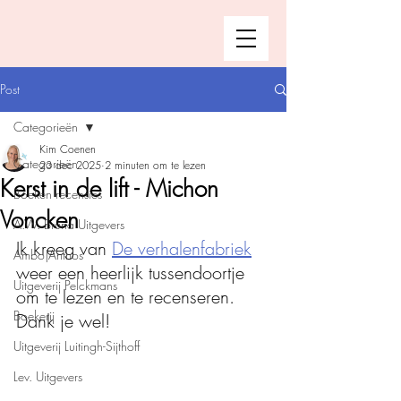
Post
Categorieën
Kim Coenen
Categorieën
23 dec 2025
2 minuten om te lezen
Kerst in de lift - Michon
Boeken recensies
Voncken
A.W. Bruna Uitgevers
Ik kreeg van 
De verhalenfabriek
Ambo|Anthos
weer een heerlijk tussendoortje 
Uitgeverij Pelckmans
om te lezen en te recenseren. 
Boekerij
Dank je wel!
Uitgeverij Luitingh-Sijthoff
Lev. Uitgevers