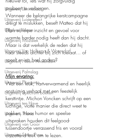
nieuwe rol, iets wat hij zorgvuldig 
probeert te verbergen.
Uitgeverij Lemniscaat
Wanneer de belangrijke kerstcampagne 
Uitgeverij Luistereffect
dreigt te mislukken, beseft Matteo dat hij 
Uitgeverij Moon
Ella’s scherpe inzicht en gevoel voor 
warmte harder nodig heeft dan hij dacht. 
Uitgeverij Mozaïek
Maar is dat werkelijk de reden dat hij 
Uitgeverij Van Holkema & Warendorf
haar steeds dichter bij zich toelaat… of 
speelt er iets heel anders?
Uitgeverij Nieuw Amsterdam
Uitgeverij Palmslag
Mijn ervaring:
Uitgeverij Ploegsma
Wat een leuk, hartverwarmend en heerlijk 
onstuimig verhaal met een feestelijk 
Uitgeverij Spectrum boeken
kersttintje. Michon Voncken schrijft op een 
Uitgeverij ten Have
luchtige, vlotte manier die direct weet te 
pakken. Haar humor en speelse 
Uitgeverij Thema
uitspraken houden dit feelgood-
Uitgeverij van Goor
tussendoortje verrassend fris en vooral 
Uitgeverij Sisters Press
ontzettend leuk om te lezen.