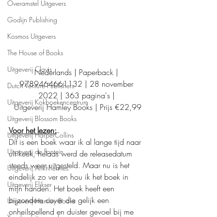
Overamstel Uitgevers
Godijn Publishing
Kosmos Uitgevers
The House of Books
Uitgeverij Clavis
Nederlands | Paperback | 
9789464661132 | 28 november 
Dutch Venture Publishers
2022 | 363 pagina's | 
Uitgeverij Kokboekencentrum
Uitgeverij Hamley Books | Prijs €22,99
Uitgeverij Blossom Books
Voor het lezen:
Uitgeverij HarperCollins
Dit is een boek waar ik al lange tijd naar 
Uitgeverij de Fontein
uit keek, helaas werd de releasedatum 
steeds weer uitgesteld. Maar nu is het 
Uitgeverij Ankhhermes
eindelijk zo ver en hou ik het boek in 
Uitgeverij Elikser
mijn handen. Het boek heeft een 
bijzondere cover die gelijk een 
Uitgeverij Hamley Books
onheilspellend en duister gevoel bij me 