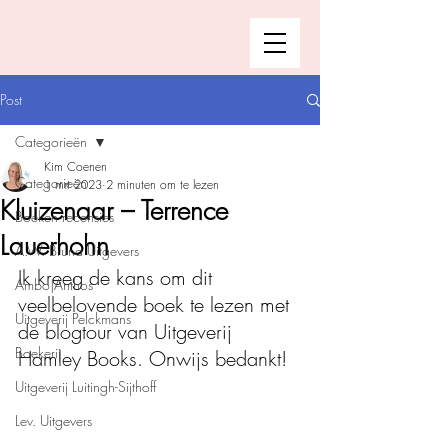
Post
Categorieën
Kim Coenen
Categorieën
1 mrt 2023
2 minuten om te lezen
Kluizenaar – Terrence
Boeken recensies
Lauerhohn
A.W. Bruna Uitgevers
Ik kreeg de kans om dit 
Ambo|Anthos
veelbelovende boek te lezen met 
Uitgeverij Pelckmans
de blogtour van Uitgeverij 
Boekerij
Hamley Books. Onwijs bedankt!
Uitgeverij Luitingh-Sijthoff
Lev. Uitgevers