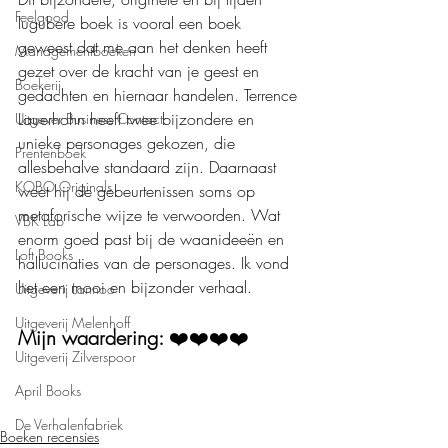
Feelgood
lugubere boek is vooral een boek 
geweest dat me aan het denken heeft 
Managementboeken
gezet over de kracht van je geest en 
Boekerij
gedachten en hiernaar handelen. Terrence 
Lauerhohn heeft twee bijzondere en 
Uitgever Business Contact
unieke personages gekozen, die 
Prentenboek
allesbehalve standaard zijn. Daarnaast 
KOBO Originals
weet hij de gebeurtenissen soms op 
metaforische wijze te verwoorden. Wat 
VBK Lab
enorm goed past bij de waanideeën en 
Loft Books
hallucinaties van de personages. Ik vond 
het een mooi en bijzonder verhaal.  
Uitgeverij Lannoo
Uitgeverij Melenhoff
Mijn waardering: 
❤️❤️❤️❤️
Uitgeverij Zilverspoor
April Books
De Verhalenfabriek
Boeken recensies