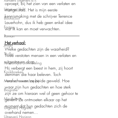
Xanders uitgevers b.v.
oproept, bij het zien van een verlaten en 
Uitgeverij Volt
mistige stad. Het is mijn eerste 
kennismaking met de schrijver Terrence 
Bookscout
Lauerhohn, dus ik heb geen enkel idee 
Fantasy
wat ik kan en moet verwachten.
Roman
Het verhaal:
Jeugd
Welke gedachten zijn de waarheid? 
Thriller
Twee verstoten mensen in een verlaten en 
uitgestorven dorp. 
Persoonlijke ontwikkeling
Hij verbergt een beest in hem, zij hoort 
Kookboeken
stemmen die haar beleven. Toch 
verafschuwen ze beide geweld. Hoe 
Mens en maatschappij
waar zijn hun gedachten en hoe sterk 
Biografie
zijn ze om hieraan wel of geen gehoor te 
Mindfulness
geven? Ze ontmoeten elkaar op het 
moment dat hun gedachten zich de 
Uitgeverij Hogrefe
overhand nemen...
Uitgeverij Horizon