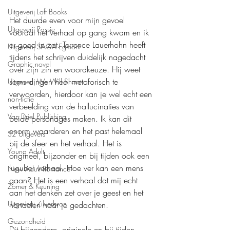
Uitgeverij Loft Books
Het duurde even voor mijn gevoel 
Uitgeverij Passie
voordat het verhaal op gang kwam en ik 
er goed in zat. Terrence Lauerhohn heeft 
Uitgeverij SAGA Egmont
tijdens het schrijven duidelijk nagedacht 
Graphic novel
over zijn zin en woordkeuze. Hij weet 
soms dingen heel metaforisch te 
Uitgeverij We Will Shoot
verwoorden, hierdoor kan je wel echt een 
non-fictie
verbeelding van de hallucinaties van 
Van Driel Publishing
beide personages maken. Ik kan dit 
enorm waarderen en het past helemaal 
S2 Uitgevers
bij de sfeer en het verhaal. Het is 
Young Adult
origineel, bijzonder en bij tijden ook een 
luguber verhaal. Hoe ver kan een mens 
New Adult Romance
gaan? Het is een verhaal dat mij echt 
Zomer & Keuning
aan het denken zet over je geest en het 
Uitgeverij Zilverbron
handelen naar je gedachten.
Gezondheid
Dit bijzondere, originele en bij tijden 