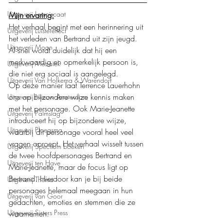
Uitgeverij Lemniscaat
Mijn ervaring:
Het verhaal begint met een herinnering uit 
Uitgeverij Luistereffect
het verleden van Bertrand uit zijn jeugd. 
Uitgeverij Moon
Al snel wordt duidelijk dat hij een 
merkwaardig en opmerkelijk persoon is, 
Uitgeverij Mozaïek
die niet erg sociaal is aangelegd.
Uitgeverij Van Holkema & Warendorf
Op deze manier laat Terrence Lauerhohn 
ons op bijzondere wijze kennis maken 
Uitgeverij Nieuw Amsterdam
met het personage. Ook Marie-Jeanette 
Uitgeverij Palmslag
introduceert hij op bijzondere wijze, 
Uitgeverij Ploegsma
waarbij dit personage vooral heel veel 
vragen oproept. Het verhaal wisselt tussen 
Uitgeverij Spectrum boeken
de twee hoofdpersonages Bertrand en 
Uitgeverij ten Have
Marie-Jeanette, maar de focus ligt op 
Bertrand. Hierdoor kan je bij beide 
Uitgeverij Thema
personages helemaal meegaan in hun 
Uitgeverij van Goor
gedachten, emoties en stemmen die ze 
Uitgeverij Sisters Press
waarnemen.