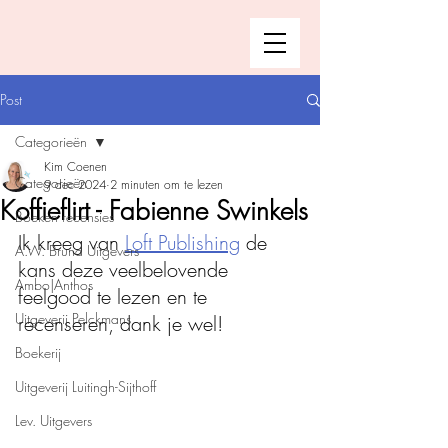
Post
Categorieën
Kim Coenen
Categorieën
9 dec 2024
2 minuten om te lezen
Koffieflirt - Fabienne Swinkels
Boeken recensies
Ik kreeg van 
Loft Publishing
 de 
A.W. Bruna Uitgevers
kans deze veelbelovende 
Ambo|Anthos
feelgood te lezen en te 
Uitgeverij Pelckmans
recenseren, dank je wel!
Boekerij
Uitgeverij Luitingh-Sijthoff
Lev. Uitgevers