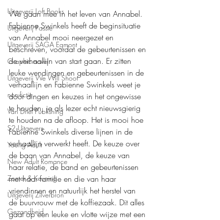
Uitgeverij Loft Books
We gaan mee in het leven van Annabel. 
Fabienne Swinkels heeft de beginsituatie 
Uitgeverij Passie
van Annabel mooi neergezet en 
Uitgeverij SAGA Egmont
beschreven, voordat de gebeurtenissen en 
de verhaallijn van start gaan. Er zitten 
Graphic novel
leuke wendingen en gebeurtenissen in de 
Uitgeverij We Will Shoot
verhaallijn en Fabienne Swinkels weet je 
non-fictie
door dingen en keuzes in het ongewisse 
te houden, je als lezer echt nieuwsgierig 
Van Driel Publishing
te houden na de afloop. Het is mooi hoe 
S2 Uitgevers
Fabienne Swinkels diverse lijnen in de 
verhaallijn verwerkt heeft. De keuze over 
Young Adult
de baan van Annabel, de keuze van 
New Adult Romance
haar relatie, de band en gebeurtenissen 
Zomer & Keuning
met haar familie en die van haar 
vriendinnen en natuurlijk het herstel van 
Uitgeverij Zilverbron
de buurvrouw met de koffiezaak. Dit alles 
Gezondheid
gaat op een leuke en vlotte wijze met een 