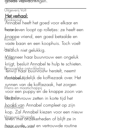
Xanders uitgevers b.v.
goede verwachtingen. 
Uitgeverij Volt
Het verhaal:
Bookscout
Annabel heeft het goed voor elkaar en 
haar leven loopt op rolletjes: ze heeft een 
Fantasy
knappe vriend, een goed betaalde en 
Roman
vaste baan en een koophuis. Toch voelt 
Jeugd
ze zich niet gelukkig.
Wanneer haar buurvrouw een ongeluk 
Thriller
krijgt, besluit Annabel te hulp te schieten. 
Persoonlijke ontwikkeling
Terwijl haar buurvrouw herstelt, neemt 
Annabel tijdelijk de koffiezaak over. Het 
Kookboeken
runnen van de koffiezaak, het zorgen 
Mens en maatschappij
voor een puppy en de knappe zoon van 
Biografie
de buurvrouw zetten in korte tijd het 
hoofd van Annabel compleet op zijn 
Mindfulness
kop. Zal Annabel kiezen voor een nieuw 
Uitgeverij Hogrefe
leven met onzekerheden of blijft ze in 
haar oude, vast en vertrouwde routine 
Uitgeverij Horizon