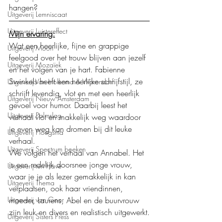
hangen?
Uitgeverij Lemniscaat
Uitgeverij Luistereffect
Mijn ervaring:
Wat een heerlijke, fijne en grappige 
Uitgeverij Moon
feelgood over het trouw blijven aan jezelf 
Uitgeverij Mozaïek
en het volgen van je hart. Fabienne 
Swinkels heeft een heerlijke schrijfstijl, ze 
Uitgeverij Van Holkema & Warendorf
schrijft levendig, vlot en met een heerlijk 
Uitgeverij Nieuw Amsterdam
gevoel voor humor. Daarbij leest het 
Uitgeverij Palmslag
verhaal vlot en makkelijk weg waardoor 
je even weg kan dromen bij dit leuke 
Uitgeverij Ploegsma
verhaal.
Uitgeverij Spectrum boeken
We volgen het verhaal van Annabel. Het 
is een redelijk doorsnee jonge vrouw, 
Uitgeverij ten Have
waar je je als lezer gemakkelijk in kan 
Uitgeverij Thema
verplaatsen, ook haar vriendinnen, 
Uitgeverij van Goor
moeder, Laurens, Abel en de buurvrouw 
zijn leuk en divers en realistisch uitgewerkt.
Uitgeverij Sisters Press