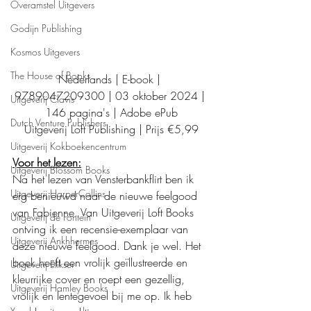
Overamstel Uitgevers
Godijn Publishing
Kosmos Uitgevers
The House of Books
Nederlands | E-book | 
9789047209300 | 03 oktober 2024 | 
Uitgeverij Clavis
146 pagina's | Adobe ePub
Dutch Venture Publishers
Uitgeverij Loft Publishing | Prijs €5,99
Uitgeverij Kokboekencentrum
Voor het lezen:
Uitgeverij Blossom Books
Na het lezen van Vensterbankflirt ben ik 
Uitgeverij HarperCollins
erg benieuwd naar de nieuwe feelgood 
van Fabienne. Van Uitgeverij Loft Books 
Uitgeverij de Fontein
ontving ik een recensie-exemplaar van 
Uitgeverij Ankhhermes
deze nieuwe feelgood. Dank je wel. Het 
boek heeft een vrolijk geïllustreerde en 
Uitgeverij Elikser
kleurrijke cover en roept een gezellig, 
Uitgeverij Hamley Books
vrolijk en lentegevoel bij me op. Ik heb 