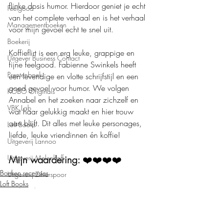
flinke dosis humor. Hierdoor geniet je echt 
Feelgood
van het complete verhaal en is het verhaal 
Managementboeken
voor mijn gevoel echt te snel uit.
Boekerij
Koffieflirt is een erg leuke, grappige en 
Uitgever Business Contact
fijne feelgood. Fabienne Swinkels heeft 
Prentenboek
een levendige en vlotte schrijfstijl en een 
goed gevoel voor humor. We volgen 
KOBO Originals
Annabel en het zoeken naar zichzelf en 
VBK Lab
wat haar gelukkig maakt en hier trouw 
aan blijft. Dit alles met leuke personages, 
Loft Books
liefde, leuke vriendinnen én koffie!
Uitgeverij Lannoo
Uitgeverij Melenhoff
Mijn waardering: 
❤️❤️❤️❤️
Boeken recensies
Uitgeverij Zilverspoor
Loft Books
April Books
Feelgood
De Verhalenfabriek