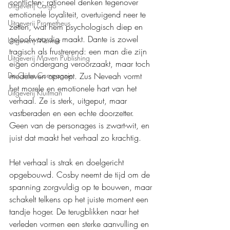
conflicten; rationeel denken tegenover 
Uitgeverij Cargo
emotionele loyaliteit, overtuigend neer te 
Uitgeverij Prometheus
zetten, wat hem psychologisch diep en 
geloofwaardig maakt. Dante is zowel 
Uitgeverij Marmer
tragisch als frustrerend: een man die zijn 
Uitgeverij Maven Publishing
eigen ondergang veroorzaakt, maar toch 
De Crime Compagnie
medeleven oproept. Zus Neveah vormt 
het morele en emotionele hart van het 
Uitgeverij Kluitman
verhaal. Ze is sterk, uitgeput, maar 
vastberaden en een echte doorzetter. 
Geen van de personages is zwart-wit, en 
juist dat maakt het verhaal zo krachtig.
Het verhaal is strak en doelgericht 
opgebouwd. Cosby neemt de tijd om de 
spanning zorgvuldig op te bouwen, maar 
schakelt telkens op het juiste moment een 
tandje hoger. De terugblikken naar het 
verleden vormen een sterke aanvulling en 