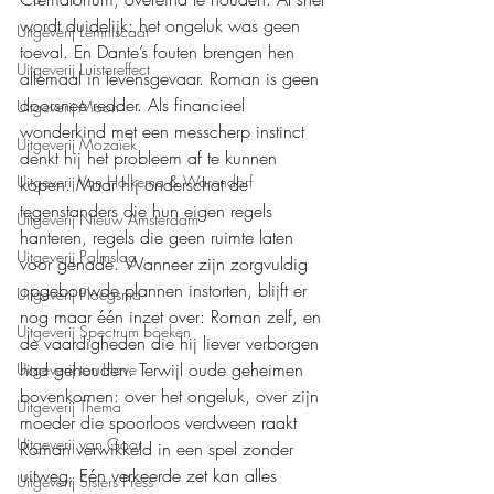
wordt duidelijk: het ongeluk was geen 
Uitgeverij Lemniscaat
toeval. En Dante’s fouten brengen hen 
Uitgeverij Luistereffect
allemaal in levensgevaar. Roman is geen 
doorsnee redder. Als financieel 
Uitgeverij Moon
wonderkind met een messcherp instinct 
Uitgeverij Mozaïek
denkt hij het probleem af te kunnen 
Uitgeverij Van Holkema & Warendorf
kopen. Maar hij onderschat de 
tegenstanders die hun eigen regels 
Uitgeverij Nieuw Amsterdam
hanteren, regels die geen ruimte laten 
Uitgeverij Palmslag
voor genade. Wanneer zijn zorgvuldig 
opgebouwde plannen instorten, blijft er 
Uitgeverij Ploegsma
nog maar één inzet over: Roman zelf, en 
Uitgeverij Spectrum boeken
de vaardigheden die hij liever verborgen 
had gehouden. Terwijl oude geheimen 
Uitgeverij ten Have
bovenkomen: over het ongeluk, over zijn 
Uitgeverij Thema
moeder die spoorloos verdween raakt 
Uitgeverij van Goor
Roman verwikkeld in een spel zonder 
uitweg. Eén verkeerde zet kan alles 
Uitgeverij Sisters Press