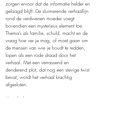
zorgen ervoor dat de informatie helder en 
gelaagd blijft. De sluimerende verhaallijn 
rond de verdwenen moeder voegt 
bovendien een mysterieus element toe. 
Thema’s als familie, schuld, macht en de 
vraag hoe ver je mag, of moet gaan om 
de mensen van wie je houdt te redden, 
lopen als een rode draad door het 
verhaal. Met een verrassend en 
denderend plot, dat nog een stevige twist 
bevat, wordt het verhaal krachtig 
afgesloten.
Koninkrijk van as
 is een intense, 
gelaagde, actievolle en bloedstollende 
spannende thriller. Het boek is filmisch, 
vlot en rauw geschreven en combineert 
psychologische diepgang met 
maatschappelijke thema’s die aan het 