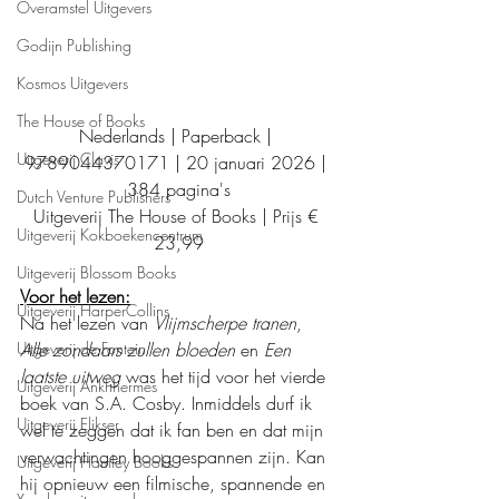
Overamstel Uitgevers
Godijn Publishing
Kosmos Uitgevers
The House of Books
Nederlands | Paperback | 
Uitgeverij Clavis
9789044370171 | 20 januari 2026 | 
384 pagina's
Dutch Venture Publishers
Uitgeverij The House of Books | Prijs € 
Uitgeverij Kokboekencentrum
23,99
Uitgeverij Blossom Books
Voor het lezen:
Uitgeverij HarperCollins
Na het lezen van 
Vlijmscherpe tranen
, 
Uitgeverij de Fontein
Alle zondaars zullen bloeden
 en 
Een 
laatste uitweg
 was het tijd voor het vierde 
Uitgeverij Ankhhermes
boek van S.A. Cosby. Inmiddels durf ik 
Uitgeverij Elikser
wel te zeggen dat ik fan ben en dat mijn 
verwachtingen hooggespannen zijn. Kan 
Uitgeverij Hamley Books
hij opnieuw een filmische, spannende en 