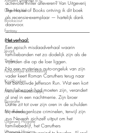
Xanders uitgevers b.v.
actievolle thriller afleveren? Van Uitgeverij 
The House of Books ontving ik dit boek 
Uitgeverij Volt
als recensie-exemplaar — hartelijk dank 
Bookscout
daarvoor.
Fantasy
Het verhaal:
Roman
Een episch misdaadverhaal waarin 
Jeugd
familiebanden net zo dodelijk zijn als de 
Thriller
vijanden die op de loer liggen.
Na een mysterieus auto-ongeluk van zijn 
Persoonlijke ontwikkeling
vader keert Roman Carruthers terug naar 
Kookboeken
het benauwde Jefferson Run. Wat een kort 
familiebezoek had moeten zijn, verandert 
Mens en maatschappij
al snel in een nachtmerrie. Zijn broer 
Biografie
Dante zit tot over zijn oren in de schulden 
bij meedogenloze criminelen, terwijl zijn 
Mindfulness
zus Neveah zichzelf uitput om het 
Uitgeverij Hogrefe
familiebedrijf, het Carruthers 
Uitgeverij Horizon
Crematorium, overeind te houden. Al snel 