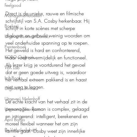
Feelgood
Direct is de unieke, rauwe en filmische 
Managementboeken
schrijfstijl van S.A. Cosby herkenbaar. Hij 
Boekerij
schrijft in korte scènes met scherpe 
dialogen en gebruikt weinig woorden om 
Uitgever Business Contact
veel onderhuidse spanning op te roepen. 
Prentenboek
Het geweld is hard en confronterend, 
KOBO Originals
maar voelt onvermijdelijk en functioneel. 
Als lezer krijg je voortdurend het gevoel 
VBK Lab
dat er geen goede uitweg is, waardoor 
Loft Books
het verhaal extreem pakkend is en haast 
niet weg te leggen.
Uitgeverij Lannoo
Uitgeverij Melenhoff
De echte kracht van het verhaal zit in de 
personages. Roman is complex, gelaagd 
Uitgeverij Zilverspoor
en intrigerend: intelligent, berekenend en 
April Books
moreel flexibel wanneer het om zijn 
De Verhalenfabriek
familie gaat. Cosby weet zijn innerlijke 