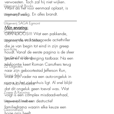
verwoesten. Toch zal hij niet wijken. 
Uitgeverij Loft Books
Want als het vuur eenmaal oplaait, is 
niemand veilig. En alles brandt.
Uitgeverij Passie
Uitgeverij SAGA Egmont
Mijn ervaring:
Graphic novel
GRANDIOOS!!! Wat een pakkende, 
spannende en knettergoede actiethriller 
Uitgeverij We Will Shoot
die je van begin tot eind in zijn greep 
non-fictie
houdt. Vanaf de eerste pagina is de sfeer 
Van Driel Publishing
gezet en is de dreiging tastbaar. Na een 
telefoontje keert Roman Carruthers terug 
S2 Uitgevers
naar zijn geboortestad Jefferson Run, 
Young Adult
waar zijn vader na een auto-ongeluk in 
coma in het ziekenhuis ligt. Al snel blijkt 
New Adult Romance
dat dit ongeluk geen toeval was. Wat 
Zomer & Keuning
volgt is een complex misdaadverhaal, 
verweven met een destructief 
Uitgeverij Zilverbron
familiedrama waarin elke keuze een 
Gezondheid
hoge prijs heeft.