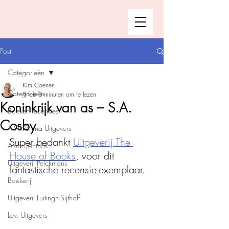
Post
Categorieën
Kim Coenen
Categorieën
9 feb
3 minuten om te lezen
Koninkrijk van as – S.A.
Boeken recensies
Cosby
A.W. Bruna Uitgevers
Super bedankt 
Uitgeverij The 
Ambo|Anthos
House of Books
, voor dit 
Uitgeverij Pelckmans
fantastische recensie-exemplaar. 
Boekerij
Uitgeverij Luitingh-Sijthoff
Lev. Uitgevers