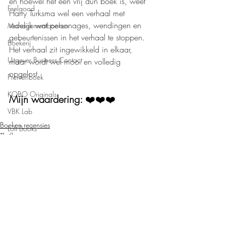
en hoewel het een vrij dun boek is, weet 
Feelgood
Harry Turksma wel een verhaal met 
redelijk wat personages, wendingen en 
Managementboeken
gebeurtenissen in het verhaal te stoppen. 
Boekerij
Het verhaal zit ingewikkeld in elkaar, 
Uitgever Business Contact
maar wordt wel mooi en volledig 
opgelost.
Prentenboek
KOBO Originals
Mijn waardering: 
❤️❤️❤️
VBK Lab
Boeken recensies
Loft Books
Thriller
Uitgeverij Lannoo
Uitgeverij Elikser
Uitgeverij Melenhoff
Uitgeverij Zilverspoor
April Books
De Verhalenfabriek