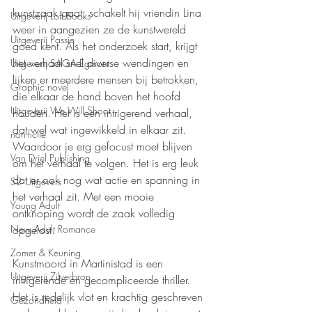
kunstzaak gaat, schakelt hij vriendin Lina 
Uitgeverij Loft Books
weer in aangezien ze de kunstwereld 
Uitgeverij Passie
goed kent. Als het onderzoek start, krijgt 
het verhaal snel diverse wendingen en 
Uitgeverij SAGA Egmont
lijken er meerdere mensen bij betrokken, 
Graphic novel
die elkaar de hand boven het hoofd 
Uitgeverij We Will Shoot
houden. Het is een intrigerend verhaal, 
dat wel wat ingewikkeld in elkaar zit. 
non-fictie
Waardoor je erg gefocust moet blijven 
Van Driel Publishing
om het verhaal te volgen. Het is erg leuk 
dat er ook nog wat actie en spanning in 
S2 Uitgevers
het verhaal zit. Met een mooie 
Young Adult
ontknoping wordt de zaak volledig 
opgelost.
New Adult Romance
Zomer & Keuning
Kunstmoord in Martinistad is een 
Uitgeverij Zilverbron
intrigerende en gecompliceerde thriller. 
Het is redelijk vlot en krachtig geschreven 
Gezondheid