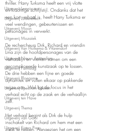
thriller. Harry Turksma heeft een vrij vlotte 
Uitgeverij Lemniscaat
en krachtige schrijfstijl. Ondanks dat het 
een kort verhaal is, heeft Harry Turksma er 
Uitgeverij Luistereffect
veel wendingen, gebeurtenissen en 
Uitgeverij Moon
personages in verwerkt.
Uitgeverij Mozaïek
De rechercheurs Dirk, Richard en vriendin 
Uitgeverij Van Holkema & Warendorf
Lina zijn de hoofdpersonages van de 
Uitgeverij Nieuw Amsterdam
verhaallijn en werken samen om een 
gecompliceerde kunstzaak op te lossen. 
Uitgeverij Palmslag
De drie hebben een fijne en goede 
Uitgeverij Ploegsma
dynamiek en vullen elkaar op pakkende 
wijze aan. Wel ligt de focus in het 
Uitgeverij Spectrum boeken
verhaal echt op de zaak en de verhaallijn 
Uitgeverij ten Have
zelf.
Uitgeverij Thema
Het verhaal begint als Dirk de hulp 
Uitgeverij van Goor
inschakelt van Richard om hem met een 
Uitgeverij Sisters Press
zaak te helpen. Aangezien het om een 