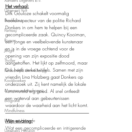
Xanders uitgevers b.v.
Het verhaal:
Uitgeverij Volt
Dirk Gouloze schakelt voormalig 
hoofdinspecteur van de politie Richard 
Bookscout
Donkers in om hem te helpen bij een 
Fantasy
gecompliceerde zaak. Quincy Kooiman, 
Roman
een jonge en veelbelovende kunstenaar 
en is in de vroege ochtend voor de 
Jeugd
opening van zijn expositie dood 
Thriller
aangetroffen. Het lijkt op zelfmoord, maar 
Dirk heeft sterke twijfels. Samen met zijn 
Persoonlijke ontwikkeling
vriendin Lina Holzberg gaat Donkers op 
Kookboeken
onderzoek uit. Zij kent namelijk de lokale 
Mens en maatschappij
kunstwereld erg goed. Al snel ontleedt 
een waterval aan gebeurtenissen 
Biografie
waardoor de waarheid aan het licht komt.
Mindfulness
Mijn ervaring:
Uitgeverij Hogrefe
Wat een gecompliceerde en intrigerende 
Uitgeverij Horizon