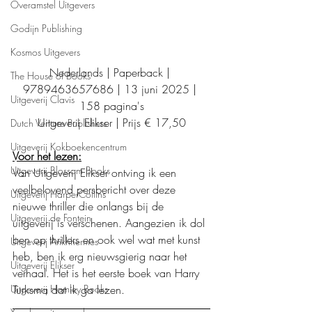
Overamstel Uitgevers
Godijn Publishing
Kosmos Uitgevers
Nederlands | Paperback | 
The House of Books
9789463657686 | 13 juni 2025 | 
Uitgeverij Clavis
158 pagina's
Uitgeverij Elikser | Prijs € 17,50
Dutch Venture Publishers
Uitgeverij Kokboekencentrum
Voor het lezen:
Uitgeverij Blossom Books
Van Uitgeverij Elikser ontving ik een 
veelbelovend persbericht over deze 
Uitgeverij HarperCollins
nieuwe thriller die onlangs bij de 
Uitgeverij de Fontein
uitgeverij is verschenen. Aangezien ik dol 
ben op thrillers en ook wel wat met kunst 
Uitgeverij Ankhhermes
heb, ben ik erg nieuwsgierig naar het 
Uitgeverij Elikser
verhaal. Het is het eerste boek van Harry 
Turksma dat ik ga lezen. 
Uitgeverij Hamley Books