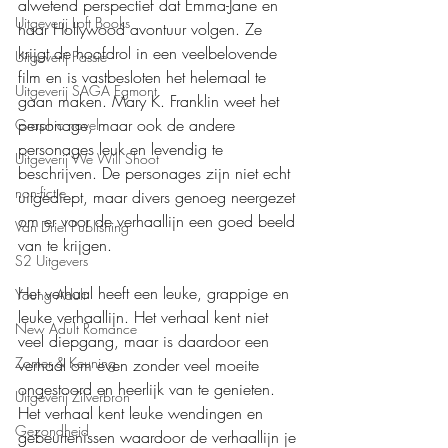
alwetend perspectief dat Emma-Jane en 
Uitgeverij Loft Books
haar Hollywood avontuur volgen. Ze 
krijgt de hoofdrol in een veelbelovende 
Uitgeverij Passie
film en is vastbesloten het helemaal te 
Uitgeverij SAGA Egmont
gaan maken. Mary K. Franklin weet het 
personage, maar ook de andere 
Graphic novel
personages leuk en levendig te 
Uitgeverij We Will Shoot
beschrijven. De personages zijn niet echt 
non-fictie
uitgediept, maar divers genoeg neergezet 
om er voor de verhaallijn een goed beeld 
Van Driel Publishing
van te krijgen.
S2 Uitgevers
Het verhaal heeft een leuke, grappige en 
Young Adult
leuke verhaallijn. Het verhaal kent niet 
New Adult Romance
veel diepgang, maar is daardoor een 
Zomer & Keuning
verhaal om even zonder veel moeite 
ongestoord en heerlijk van te genieten. 
Uitgeverij Zilverbron
Het verhaal kent leuke wendingen en 
Gezondheid
gebeurtenissen waardoor de verhaallijn je 