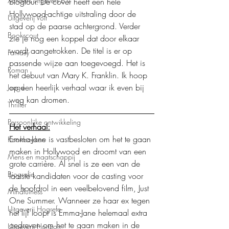
Xanders uitgevers b.v.
blogtour. De cover heeft een hele 
Hollywood-achtige uitstraling door de 
Uitgeverij Volt
stad op de paarse achtergrond. Verder 
Bookscout
zie je nog een koppel dat door elkaar 
wordt aangetrokken. De titel is er op 
Fantasy
passende wijze aan toegevoegd. Het is 
Roman
het debuut van Mary K. Franklin. Ik hoop 
op een heerlijk verhaal waar ik even bij 
Jeugd
weg kan dromen.
Thriller
Persoonlijke ontwikkeling
Het verhaal:
Emma-Jane is vastbesloten om het te gaan 
Kookboeken
maken in Hollywood en droomt van een 
Mens en maatschappij
grote carrière. Al snel is ze een van de 
Biografie
laatste kandidaten voor de casting voor 
de hoofdrol in een veelbelovend film, Just 
Mindfulness
One Summer. Wanneer ze haar ex tegen 
Uitgeverij Hogrefe
het lijf loopt is Emma-Jane helemaal extra 
gedreven om het te gaan maken in de 
Uitgeverij Horizon