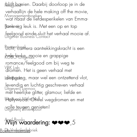
blijft boeien. Daarbij doorloop je in de 
Feelgood
verhaallijn de hele making off the movie, 
Managementboeken
wat naast de liefdesperikelen van Emma-
Jane erg leuk is. Met een op en top 
Boekerij
feelgood einde sluit het verhaal mooie af.
Uitgever Business Contact
Prentenboek
Licht, camera aantrekkingskracht is een 
hele leuke, mooie en grappige 
KOBO Originals
romance/feelgood om bij weg te 
VBK Lab
dromen. Het is geen verhaal met 
diepgang, maar wel een ontzettend vlot, 
Loft Books
levendig en luchtig geschreven verhaal 
Uitgeverij Lannoo
met heerlijke glitter, glamour, liefde en 
Uitgeverij Melenhoff
Hollywood. Ofwel wegdromen en met 
volle teugen genieten!
Uitgeverij Zilverspoor
April Books
Mijn waardering: 
❤️❤️❤️,5
De Verhalenfabriek
Boeken recensies