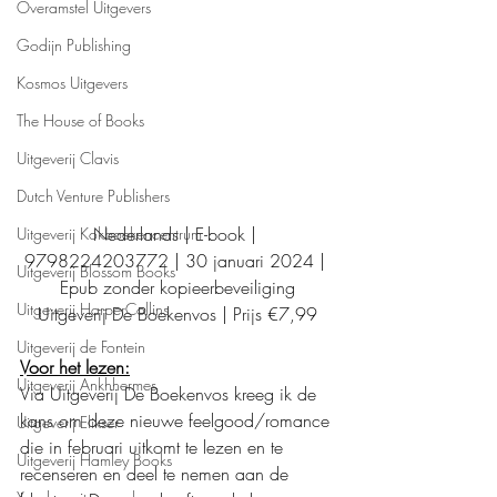
Overamstel Uitgevers
Godijn Publishing
Kosmos Uitgevers
The House of Books
Uitgeverij Clavis
Dutch Venture Publishers
Nederlands | E-book | 
Uitgeverij Kokboekencentrum
9798224203772 | 30 januari 2024 | 
Uitgeverij Blossom Books
Epub zonder kopieerbeveiliging
Uitgeverij HarperCollins
Uitgeverij De Boekenvos | Prijs €7,99
Uitgeverij de Fontein
Voor het lezen:
Uitgeverij Ankhhermes
Via Uitgeverij De Boekenvos kreeg ik de 
kans om deze nieuwe feelgood/romance 
Uitgeverij Elikser
die in februari uitkomt te lezen en te 
Uitgeverij Hamley Books
recenseren en deel te nemen aan de 