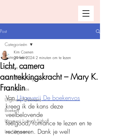
Post
Categorieën
Kim Coenen
Categorieën
29 feb 2024
2 minuten om te lezen
Licht, camera
Boeken recensies
aantrekkingskracht – Mary K.
A.W. Bruna Uitgevers
Franklin
Ambo|Anthos
Van 
Uitgeverij De boekenvos
Uitgeverij Pelckmans
kreeg ik de kans deze 
Boekerij
veelbelovende 
Uitgeverij Luitingh-Sijthoff
feelgood/romance
 te lezen en te 
recenseren. Dank je wel!
Lev. Uitgevers