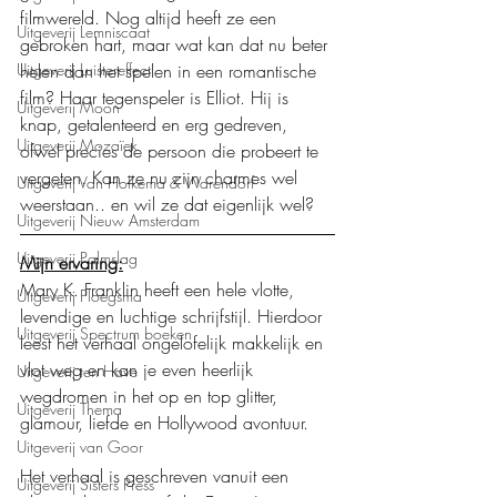
filmwereld. Nog altijd heeft ze een 
Uitgeverij Lemniscaat
gebroken hart, maar wat kan dat nu beter 
Uitgeverij Luistereffect
helen dan het spelen in een romantische 
film? Haar tegenspeler is Elliot. Hij is 
Uitgeverij Moon
knap, getalenteerd en erg gedreven, 
Uitgeverij Mozaïek
ofwel precies de persoon die probeert te 
vergeten. Kan ze nu zijn charmes wel 
Uitgeverij Van Holkema & Warendorf
weerstaan.. en wil ze dat eigenlijk wel?
Uitgeverij Nieuw Amsterdam
Uitgeverij Palmslag
Mijn ervaring:
Mary K. Franklin heeft een hele vlotte, 
Uitgeverij Ploegsma
levendige en luchtige schrijfstijl. Hierdoor 
Uitgeverij Spectrum boeken
leest het verhaal ongelofelijk makkelijk en 
vlot weg en kan je even heerlijk 
Uitgeverij ten Have
wegdromen in het op en top glitter, 
Uitgeverij Thema
glamour, liefde en Hollywood avontuur.
Uitgeverij van Goor
Het verhaal is geschreven vanuit een 
Uitgeverij Sisters Press