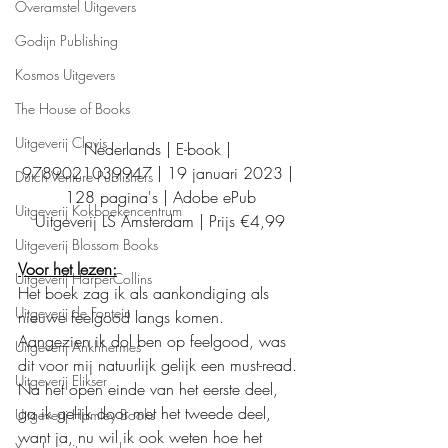
Overamstel Uitgevers
Godijn Publishing
Kosmos Uitgevers
The House of Books
Uitgeverij Clavis
Nederlands | E-book | 
9789021039947 | 19 januari 2023 | 
Dutch Venture Publishers
128 pagina's | Adobe ePub
Uitgeverij Kokboekencentrum
Uitgeverij LS Amsterdam | Prijs €4,99
Uitgeverij Blossom Books
Voor het lezen:
Uitgeverij HarperCollins
Het boek zag ik als aankondiging als 
Uitgeverij de Fontein
nieuwe feelgood langs komen. 
Aangezien ik dol ben op feelgood, was 
Uitgeverij Ankhhermes
dit voor mij natuurlijk gelijk een must-read. 
Uitgeverij Elikser
Na het open einde van het eerste deel, 
ga ik gelijk door met het tweede deel, 
Uitgeverij Hamley Books
want ja, nu wil ik ook weten hoe het 