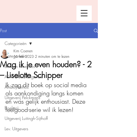
Post
Categorieën
Kim Coenen
Categorieën
16 feb 2023
2 minuten om te lezen
Mag ik je even houden? - 2
Boeken recensies
– Liselotte Schipper
A.W. Bruna Uitgevers
Ik zag dit boek op social media 
Ambo|Anthos
als aankondiging langs komen 
Uitgeverij Pelckmans
en was gelijk enthousiast. Deze 
Boekerij
feelgood-serie wil ik lezen!
Uitgeverij Luitingh-Sijthoff
Lev. Uitgevers