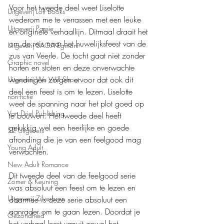
Voor het tweede deel weet Liselotte 
Uitgeverij Loft Books
wederom me te verrassen met een leuke 
Uitgeverij Passie
en originele verhaallijn. Ditmaal draait het 
om de reis naar het huwelijksfeest van de 
Uitgeverij SAGA Egmont
zus van Veerle. De tocht gaat niet zonder 
Graphic novel
horten en stoten en deze onverwachte 
wendingen zorgen ervoor dat ook dit 
Uitgeverij We Will Shoot
deel een feest is om te lezen. Liselotte 
non-fictie
weet de spanning naar het plot goed op 
Van Driel Publishing
te bouwen. Het tweede deel heeft 
gelukkig wel een heerlijke en goede 
S2 Uitgevers
afronding die je van een feelgood mag 
Young Adult
verwachten.  
New Adult Romance
Dit tweede deel van de feelgood serie 
Zomer & Keuning
was absoluut een feest om te lezen en 
Uitgeverij Zilverbron
daarmee is deze serie absoluut een 
aanrader om te gaan lezen. Doordat je 
Gezondheid
het verhaal leest vanuit zowel het 