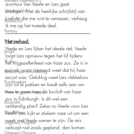
Xanders uitgevers b.v.
avontuur van Veerle en Lars gaat 
Uitgeverij Volt
eindigen. Met de heerlijke schrijfstijl van 
Liselotte die me wist te verrassen, verheug 
Bookscout
ik me op het tweede deel. 
Fantasy
Roman
Het verhaal:
Veerle en Lars lijken het ideale stel. Veerle 
Jeugd
loopt Lars opnieuw tegen het lijf tijdens 
Thriller
het vrijgezellenfeest van haar zus. Ze is in 
paniek, want niemand weet dat hij haar 
Persoonlijke ontwikkeling
escort was. Gelukkig weet Lars vlekkeloos 
Kookboeken
zijn rol te pakken en biedt zelfs aan om 
mee te gaan naar de bruiloft van haar 
Mens en maatschappij
zus in Edinburgh. Is dit wel een 
Biografie
verstandig plan? Zeker nu Veerle voor Lars 
Mindfulness
heeft? Lars kijkt er stiekem naar uit om een 
week met Veerle samen te zijn. De reis 
Uitgeverij Hogrefe
verloopt niet zoals gepland, dan komen 
Uitgeverij Horizon