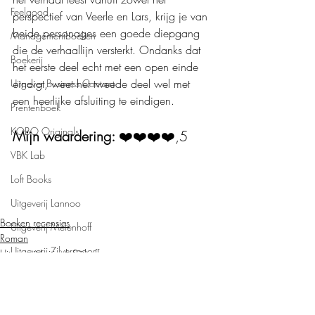
Feelgood
perspectief van Veerle en Lars, krijg je van 
beide personages een goede diepgang 
Managementboeken
die de verhaallijn versterkt. Ondanks dat 
Boekerij
het eerste deel echt met een open einde 
eindigt, weet het tweede deel wel met 
Uitgever Business Contact
een heerlijke afsluiting te eindigen.
Prentenboek
KOBO Originals
Mijn waardering: 
❤️❤️❤️❤️,5
VBK Lab
Loft Books
Uitgeverij Lannoo
Boeken recensies
Uitgeverij Melenhoff
Roman
Uitgeverij Zilverspoor
Uitgeverij Luitingh-Sijthoff
April Books
De Verhalenfabriek