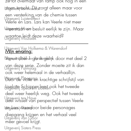
ze tot overmaat van ramp ook nog in een 
storm terecht. Dit zorgt alleen maar voor 
Uitgeverij Lemniscaat
een versterking van de chemie tussen 
Uitgeverij Luistereffect
Veerle en Lars. Lars kan Veerle niet meer 
Uitgeverij Moon
weerstaan en besluit eerlijk te zijn. Maar 
waartoe leidt deze waarheid?
Uitgeverij Mozaïek
Uitgeverij Van Holkema & Warendorf
Mijn ervaring:
Vanuit deel 1 ga ik gelijk door met deel 2 
Uitgeverij Nieuw Amsterdam
van deze serie. Zonder moeite zit ik dan 
Uitgeverij Palmslag
ook weer helemaal in de verhaallijn. 
Uitgeverij Ploegsma
Door de vlotte en krachtige schrijfstijl van 
Liselotte Schipper leest ook het tweede 
Uitgeverij Spectrum boeken
deel weer heerlijk weg. Ook het tweede 
Uitgeverij ten Have
deel wisselt van perspectief tussen Veerle 
en Lars waardoor beide personages 
Uitgeverij Thema
diepgang krijgen en het verhaal veel 
Uitgeverij van Goor
meer gevoel krijgt. 
Uitgeverij Sisters Press