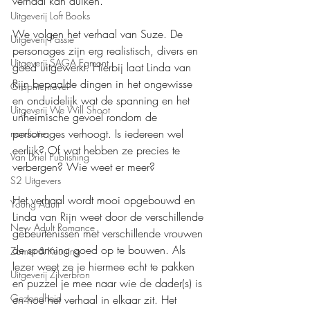
verhaal kan duiken.
Uitgeverij Loft Books
We volgen het verhaal van Suze. De 
Uitgeverij Passie
personages zijn erg realistisch, divers en 
Uitgeverij SAGA Egmont
goed uitgewerkt. Hierbij laat Linda van 
Rijn bepaalde dingen in het ongewisse 
Graphic novel
en onduidelijk wat de spanning en het 
Uitgeverij We Will Shoot
unheimische gevoel rondom de 
personages verhoogt. Is iedereen wel 
non-fictie
eerlijk? Of wat hebben ze precies te 
Van Driel Publishing
verbergen? Wie weet er meer?
S2 Uitgevers
Het verhaal wordt mooi opgebouwd en 
Young Adult
Linda van Rijn weet door de verschillende 
New Adult Romance
gebeurtenissen met verschillende vrouwen 
de spanning goed op te bouwen. Als 
Zomer & Keuning
lezer weet ze je hiermee echt te pakken 
Uitgeverij Zilverbron
en puzzel je mee naar wie de dader(s) is 
Gezondheid
en hoe het verhaal in elkaar zit. Het 