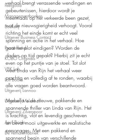
verhaal brengt verrassende wendingen en 
Feelgood
gebeurtenissen, hierdoor wordt je 
Managementboeken
meermaals op het verkeerde been gezet, 
wat de nieuwsgierigheid verhoogt. Vooral 
Boekerij
richting het einde komt er echt veel 
Uitgever Business Contact
spanning en actie in het verhaal. Hoe 
gaat het plot eindigen? Worden de 
Prentenboek
daders op tijd gepakt? Hierbij zit je echt 
KOBO Originals
even op het puntje van je stoel. Tot slot 
VBK Lab
weet Linda van Rijn het verhaal weer 
prachtig en volledig af te ronden, waarbij 
Loft Books
alle vragen goed worden beantwoord.
Uitgeverij Lannoo
Marbella is de nieuwe, pakkende en 
Uitgeverij Melenhoff
spannende thriller van Linda van Rijn. Het 
Uitgeverij Zilverspoor
is krachtig, vlot en levendig geschreven 
April Books
en bevat mooi uitgewerkte en realistische 
personages. Met een pakkend en 
De Verhalenfabriek
spannend begin van verschillende 