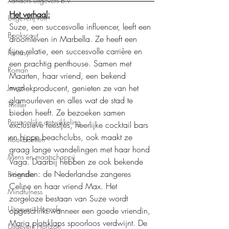
Xanders uitgevers b.v.
Het verhaal:
Uitgeverij Volt
Suze, een succesvolle influencer, leeft een 
Bookscout
droomleven in Marbella. Ze heeft een 
fijne relatie, een succesvolle carrière en 
Fantasy
een prachtig penthouse. Samen met 
Roman
Maarten, haar vriend, een bekend 
muziekproducent, genieten ze van het 
Jeugd
glamourleven en alles wat de stad te 
Thriller
bieden heeft. Ze bezoeken samen 
Persoonlijke ontwikkeling
exclusieve feestjes, heerlijke cocktail bars 
en hippe beachclubs, ook maakt ze 
Kookboeken
graag lange wandelingen met haar hond 
Mens en maatschappij
Vaga. Daarbij hebben ze ook bekende 
vrienden: de Nederlandse zangeres 
Biografie
Celine en haar vriend Max. Het 
Mindfulness
zorgeloze bestaan van Suze wordt 
Uitgeverij Hogrefe
opgeschrikt wanneer een goede vriendin, 
Maria plotsklaps spoorloos verdwijnt. De 
Uitgeverij Horizon