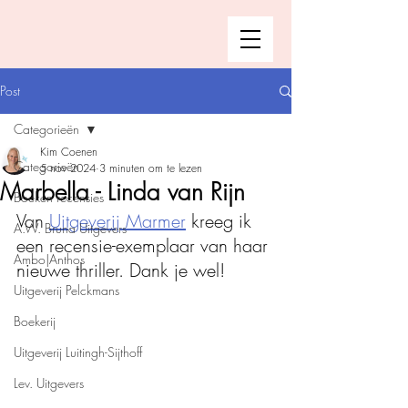
Post
Categorieën
Kim Coenen
Categorieën
5 nov 2024
3 minuten om te lezen
Marbella - Linda van Rijn
Boeken recensies
Van 
Uitgeverij Marmer
 kreeg ik 
A.W. Bruna Uitgevers
een recensie-exemplaar van haar 
Ambo|Anthos
nieuwe thriller. Dank je wel!
Uitgeverij Pelckmans
Boekerij
Uitgeverij Luitingh-Sijthoff
Lev. Uitgevers