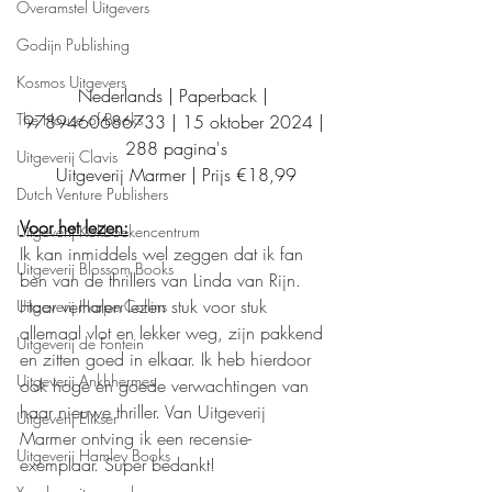
Overamstel Uitgevers
Godijn Publishing
Kosmos Uitgevers
Nederlands | Paperback | 
The House of Books
9789460686733 | 15 oktober 2024 | 
288 pagina's
Uitgeverij Clavis
Uitgeverij Marmer | Prijs €18,99
Dutch Venture Publishers
Voor het lezen:
Uitgeverij Kokboekencentrum
Ik kan inmiddels wel zeggen dat ik fan 
Uitgeverij Blossom Books
ben van de thrillers van Linda van Rijn. 
Haar verhalen lezen stuk voor stuk 
Uitgeverij HarperCollins
allemaal vlot en lekker weg, zijn pakkend 
Uitgeverij de Fontein
en zitten goed in elkaar. Ik heb hierdoor 
Uitgeverij Ankhhermes
ook hoge en goede verwachtingen van 
haar nieuwe thriller. Van Uitgeverij 
Uitgeverij Elikser
Marmer ontving ik een recensie-
Uitgeverij Hamley Books
exemplaar. Super bedankt!