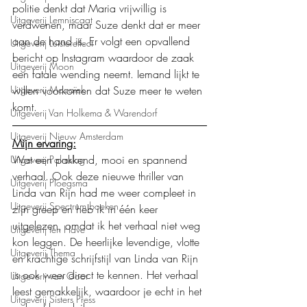
politie denkt dat Maria vrijwillig is 
Uitgeverij Lemniscaat
verdwenen, maar Suze denkt dat er meer 
aan de hand is. Er volgt een opvallend 
Uitgeverij Luistereffect
bericht op Instagram waardoor de zaak 
Uitgeverij Moon
een fatale wending neemt. Iemand lijkt te 
willen voorkomen dat Suze meer te weten 
Uitgeverij Mozaïek
komt.
Uitgeverij Van Holkema & Warendorf
Uitgeverij Nieuw Amsterdam
Mijn ervaring:
Wat een pakkend, mooi en spannend 
Uitgeverij Palmslag
verhaal. Ook deze nieuwe thriller van 
Uitgeverij Ploegsma
Linda van Rijn had me weer compleet in 
Uitgeverij Spectrum boeken
zijn greep en heb ik in één keer 
uitgelezen, omdat ik het verhaal niet weg 
Uitgeverij ten Have
kon leggen. De heerlijke levendige, vlotte 
Uitgeverij Thema
en krachtige schrijfstijl van Linda van Rijn 
is ook weer direct te kennen. Het verhaal 
Uitgeverij van Goor
leest gemakkelijk, waardoor je echt in het 
Uitgeverij Sisters Press