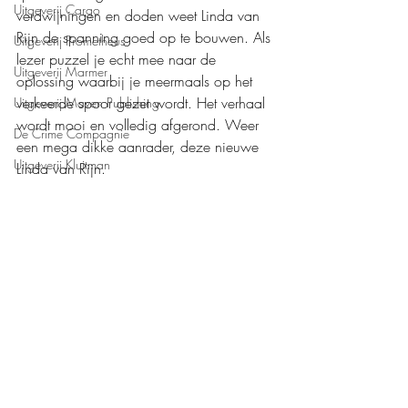
Uitgeverij Cargo
verdwijningen en doden weet Linda van 
Rijn de spanning goed op te bouwen. Als 
Uitgeverij Prometheus
lezer puzzel je echt mee naar de 
Uitgeverij Marmer
oplossing waarbij je meermaals op het 
verkeerde spoor gezet wordt. Het verhaal 
Uitgeverij Maven Publishing
wordt mooi en volledig afgerond. Weer 
De Crime Compagnie
een mega dikke aanrader, deze nieuwe 
Uitgeverij Kluitman
Linda van Rijn. 
Mijn waardering: 
❤️❤️❤️❤️,5
Boeken recensies
Thriller
Uitgeverij Marmer