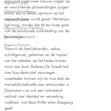
antwoord roept weer nieuwe vragen op 
Uitgeverij Cargo
en verschillende plotwendingen zorgen 
Uitgeverij Prometheus
ervoor dat je steeds opnieuw op het 
verkeerde been wordt gezet. Het tempo 
Uitgeverij Marmer
ligt hoog, zonder dat dit ten koste gaat 
Uitgeverij Maven Publishing
van de emotionele ontwikkeling van de 
personages.
De Crime Compagnie
Uitgeverij Kluitman
Thema’s als familiebanden, verlies, 
schuldgevoel, geheimen en de impact 
van het verleden op het heden komen 
mooi aan bod. Barbara De Smedt laat 
zien hoe destructief verzwegen 
waarheden kunnen zijn en hoe sterk de 
menselijke behoefte aan antwoorden is. 
Daarnaast is er ook een ontroerend 
verhaal over identiteit en verwerking 
voelbaar, wat deze thriller extra diepgang 
geeft.