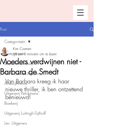
Post
Categorieën
Kim Coenen
Categorieën
18 jun
3 minuten om te lezen
Moeders verdwijnen niet -
Boeken recensies
Barbara de Smedt
A.W. Bruna Uitgevers
Van Barbara kreeg ik haar 
Ambo|Anthos
nieuwe thriller, ik ben ontzettend 
Uitgeverij Pelckmans
benieuwd!
Boekerij
Uitgeverij Luitingh-Sijthoff
Lev. Uitgevers