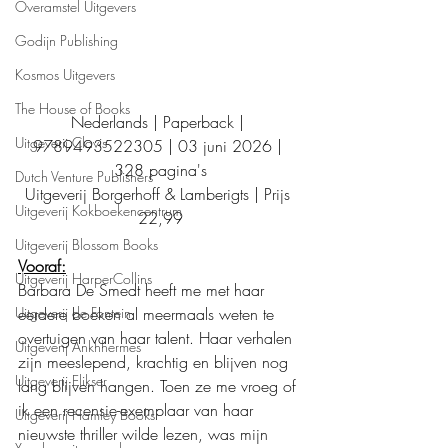
Overamstel Uitgevers
Godijn Publishing
Kosmos Uitgevers
The House of Books
Nederlands | Paperback | 
Uitgeverij Clavis
9789493522305 | 03 juni 2026 | 
328 pagina's
Dutch Venture Publishers
Uitgeverij Borgerhoff & Lamberigts | Prijs 
Uitgeverij Kokboekencentrum
22,99
Uitgeverij Blossom Books
Vooraf:
Uitgeverij HarperCollins
Barbara De Smedt heeft me met haar 
eerdere boeken al meermaals weten te 
Uitgeverij de Fontein
overtuigen van haar talent. Haar verhalen 
Uitgeverij Ankhhermes
zijn meeslepend, krachtig en blijven nog 
Uitgeverij Elikser
lang blijven hangen. Toen ze me vroeg of 
ik een recensie-exemplaar van haar 
Uitgeverij Hamley Books
nieuwste thriller wilde lezen, was mijn 