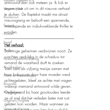
Xanders uitgevers b.v.
antwoord dan ook meteen ja. Ik kijk er 
enorm naar uit om in dit nieuwe verhaal 
Uitgeverij Volt
te duiken. De flaptekst maakt me alvast 
Bookscout
nieuwsgierig en belooft een spannende, 
Fantasy
meeslepende en indrukwekkende thriller te 
worden.
Roman
Jeugd
Het verhaal:
Thriller
Sommige geheimen verdwijnen nooit. Ze 
wachten geduldig in de schaduw tot 
Persoonlijke ontwikkeling
iemand de waarheid durft te zoeken. 
Kookboeken
Toen Lara als vijfjarig meisje samen met 
haar babyzusje door haar moeder werd 
Mens en maatschappij
achtergelaten, bleef ze achter met vragen 
Biografie
waarop niemand antwoord wilde geven. 
Opgegroeid bij haar grootouders leerde 
Mindfulness
ze al snel dat het verleden beter met rust 
Uitgeverij Hogrefe
gelaten kon worden. Maar wanneer ze 
Uitgeverij Horizon
meer dan twintig jaar later het ouderlijk 