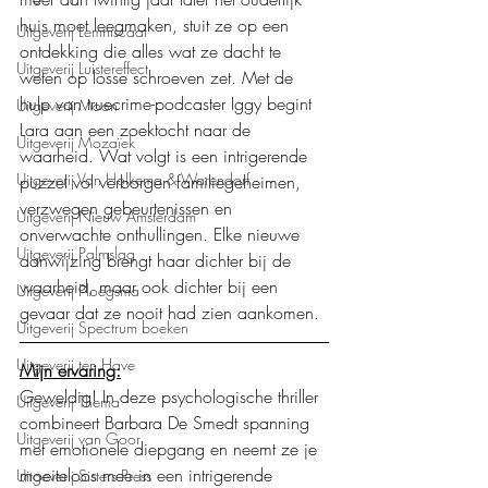
huis moet leegmaken, stuit ze op een 
Uitgeverij Lemniscaat
ontdekking die alles wat ze dacht te 
Uitgeverij Luistereffect
weten op losse schroeven zet. Met de 
hulp van truecrime-podcaster Iggy begint 
Uitgeverij Moon
Lara aan een zoektocht naar de 
Uitgeverij Mozaïek
waarheid. Wat volgt is een intrigerende 
Uitgeverij Van Holkema & Warendorf
puzzel vol verborgen familiegeheimen, 
verzwegen gebeurtenissen en 
Uitgeverij Nieuw Amsterdam
onverwachte onthullingen. Elke nieuwe 
Uitgeverij Palmslag
aanwijzing brengt haar dichter bij de 
waarheid, maar ook dichter bij een 
Uitgeverij Ploegsma
gevaar dat ze nooit had zien aankomen.
Uitgeverij Spectrum boeken
Uitgeverij ten Have
Mijn ervaring:
Geweldig! In deze psychologische thriller 
Uitgeverij Thema
combineert Barbara De Smedt spanning 
Uitgeverij van Goor
met emotionele diepgang en neemt ze je 
moeiteloos mee in een intrigerende 
Uitgeverij Sisters Press