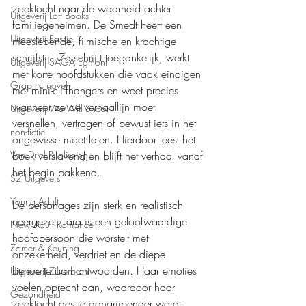
zoektocht naar de waarheid achter 
Uitgeverij Loft Books
familiegeheimen. De Smedt heeft een 
Uitgeverij Passie
meeslepende, filmische en krachtige 
schrijfstijl. Ze schrijft toegankelijk, werkt 
Uitgeverij SAGA Egmont
met korte hoofdstukken die vaak eindigen 
Graphic novel
met mini-cliffhangers en weet precies 
wanneer ze de verhaallijn moet 
Uitgeverij We Will Shoot
versnellen, vertragen of bewust iets in het 
non-fictie
ongewisse moet laten. Hierdoor leest het 
boek verslavend en blijft het verhaal vanaf 
Van Driel Publishing
het begin pakkend.
S2 Uitgevers
Young Adult
De personages zijn sterk en realistisch 
neergezet. Lara is een geloofwaardige 
New Adult Romance
hoofdpersoon die worstelt met 
Zomer & Keuning
onzekerheid, verdriet en de diepe 
behoefte aan antwoorden. Haar emoties 
Uitgeverij Zilverbron
voelen oprecht aan, waardoor haar 
Gezondheid
zoektocht des te aangrijpender wordt. 