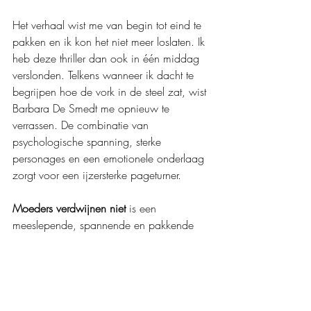
Het verhaal wist me van begin tot eind te 
pakken en ik kon het niet meer loslaten. Ik 
heb deze thriller dan ook in één middag 
verslonden. Telkens wanneer ik dacht te 
begrijpen hoe de vork in de steel zat, wist 
Barbara De Smedt me opnieuw te 
verrassen. De combinatie van 
psychologische spanning, sterke 
personages en een emotionele onderlaag 
zorgt voor een ijzersterke pageturner.
Moeders verdwijnen niet
 is een 
meeslepende, spannende en pakkende 
psychologische thriller die onder je huid 
kruipt. Het verhaal is filmisch, toegankelijk 
en krachtig geschreven. Barbara De 
Smedt combineert spanning, emotie en 
psychologische diepgang in een sterk 