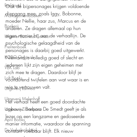
Feelgood
Ook de bijpersonages krijgen voldoende 
diepgang mee, zoals Iggy, Bobonne, 
Managementboeken
moeder Nellie, haar zus, Marcus en de 
Boekerij
anderen. Ze dragen allemaal op hun 
eigen manier bij aan de verhaallijn. De 
Uitgever Business Contact
psychologische gelaagdheid van de 
Prentenboek
personages is daarbij goed uitgewerkt. 
Niemand is volledig goed of slecht en 
KOBO Originals
iedereen lijkt zijn eigen geheimen met 
VBK Lab
zich mee te dragen. Daardoor blijf je 
Loft Books
voortdurend twijfelen aan wat waar is en 
wie te vertrouwen valt.
Uitgeverij Lannoo
Uitgeverij Melenhoff
Het verhaal heeft een goed doordachte 
opbouw. Barbara De Smedt geeft je als 
Uitgeverij Zilverspoor
lezer op een langzame en gedoseerde 
April Books
manier informatie, waardoor de spanning 
De Verhalenfabriek
constant voelbaar blijft. Elk nieuw 