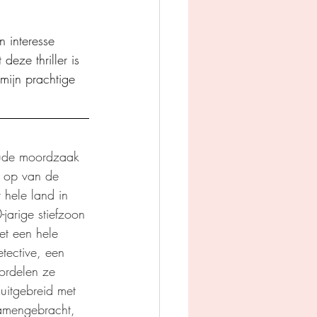
n interesse 
eze thriller is 
mijn prachtige 
oude moordzaak 
k op van de 
hele land in 
-jarige stiefzoon 
et een hele 
tective, een 
ordelen ze 
uitgebreid met 
amengebracht, 