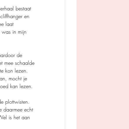
 
erhaal bestaat 
cliffhanger en 
e laat 
 was in mijn 
aardoor de 
iet mee schaalde 
te kon lezen. 
aan, mocht je 
 goed kan lezen.
e plottwisten. 
je daarmee echt 
 Wel is het aan 