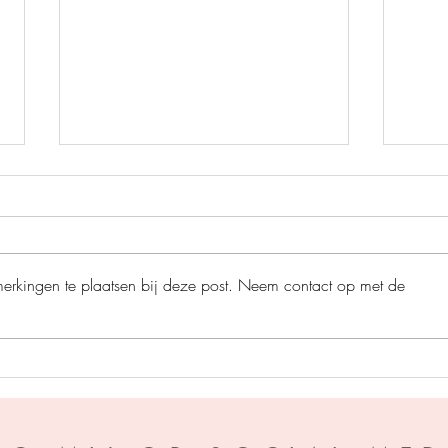
merkingen te plaatsen bij deze post. Neem contact op met de
De ro
Het grote bijenplan - Ben
Newman