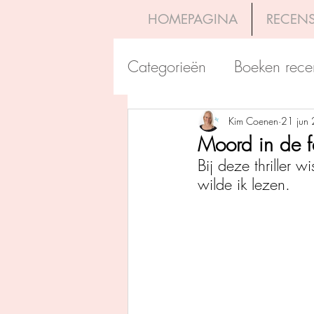
HOMEPAGINA
RECENS
Categorieën
Boeken rece
Uitgeverij Pelckmans
Kim Coenen
21 jun
Moord in de f
Bij deze thriller 
Overamstel Uitgevers
wilde ik lezen. 
Uitgeverij Clavis
Dutc
Uitgeverij Blossom Books