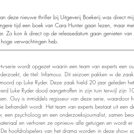
n deze nieuwe thriller bij Uitgeverij Boekerij was direct mij
angere tijd een boek van Cara Hunter gaan lezen, maar met d
ver. Zo kon ik direct op de releasedatum gaan genieten van 
 hoge verwachtingen heb.
e-tv-serie wordt opgezet waarin een team van experts een 
derzoekt, de titel: Infamous. Dit seizoen pakken w de zaa
moord op Luke Ryder. Deze zaak hield 20 jaar geleden het 
rd Luke Ryder dood aangetroffen in zijn tuin terwijl zijn 10
en. Guy is inmiddels regisseur van deze serie, waardoor h
die behandelt wordt. Het team van experts bestaat uit een de
er, een psycholoog en een onderzoeksjournalist, samen beo
teriaal en verhoren ze opnieuw alle getuigen en wordt er 
. De hoofdrolspelers van het drama worden in deze show s