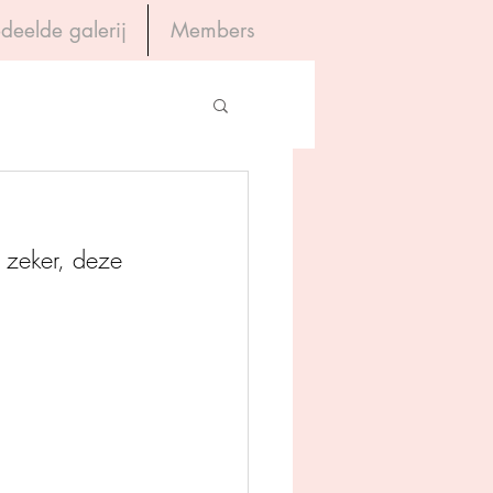
deelde galerij
Members
Inloggen
gevers
g zeker, deze 
House of Books
rum
tein