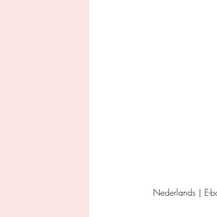
Uitgeverij Ankhhermes
Xanders uitgevers b.v.
Thriller
Persoonlijke o
Nederlands | E-