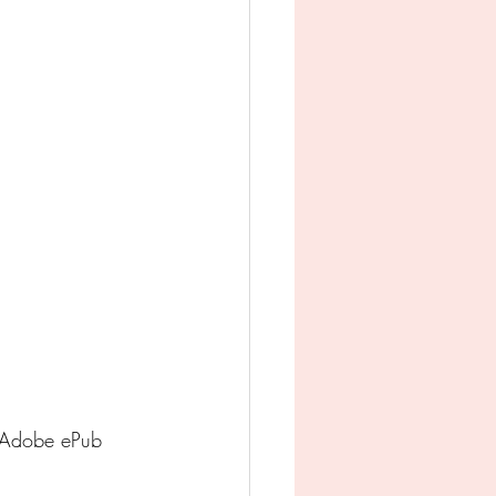
man
Jeugd
appij
 Adobe ePub