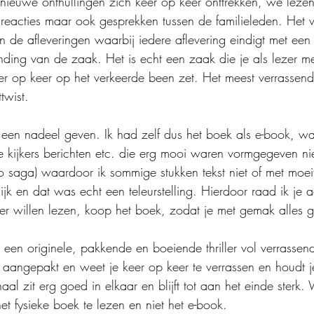
ieuwe onthullingen zich keer op keer onttrekken, we lezen
sreacties maar ook gesprekken tussen de familieleden. Het v
 de afleveringen waarbij iedere aflevering eindigt met een 
ding van de zaak. Het is echt een zaak die je als lezer me
er op keer op het verkeerde been zet. Het meest verrassend
twist.
j een nadeel geven. Ik had zelf dus het boek als e-book, w
e kijkers berichten etc. die erg mooi waren vormgegeven n
o saga) waardoor ik sommige stukken tekst niet of met moei
lijk en dat was echt een teleurstelling. Hierdoor raad ik je 
iller willen lezen, koop het boek, zodat je met gemak alles
 een originele, pakkende en boeiende thriller vol verrassend
ef aangepakt en weet je keer op keer te verrassen en houdt 
haal zit erg goed in elkaar en blijft tot aan het einde sterk.
het fysieke boek te lezen en niet het e-book. 