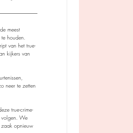
 de meest 
p te houden. 
ipt van het true-
n kijkers van 
urtenissen, 
 neer te zetten 
eze true-crime-
n volgen. We 
de zaak opnieuw 