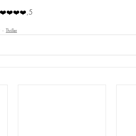
❤️❤️❤️❤️,5
j
Thriller