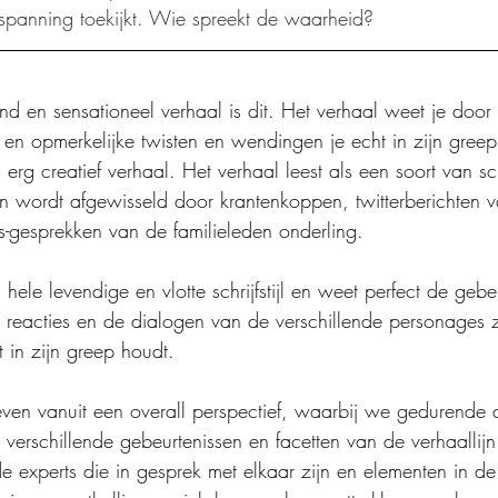
 spanning toekijkt. Wie spreekt de waarheid?
d en sensationeel verhaal is dit. Het verhaal weet je door
e en opmerkelijke twisten en wendingen je echt in zijn gree
 erg creatief verhaal. Het verhaal leest als een soort van scr
 wordt afgewisseld door krantenkoppen, twitterberichten va
-gesprekken van de familieleden onderling.
hele levendige en vlotte schrijfstijl en weet perfect de gebe
eacties en de dialogen van de verschillende personages zo
t in zijn greep houdt.
even vanuit een overall perspectief, waarbij we gedurende d
 verschillende gebeurtenissen en facetten van de verhaallij
de experts die in gesprek met elkaar zijn en elementen in 