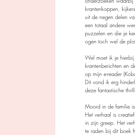
onderzoeken waarbij n
krantenkoppen, kijker
uit de negen delen van
een totaal andere wen
puzzelen en die je ke
ogen toch wel de plot
Wel moet ik je hierbi
krantenberichten en d
op mijn e-reader (Kob
Dit vond ik erg hinder
deze fantastische thr
Moord in de familie is
Het verhaal is creati
in zijn greep. Het ver
te raden bij dit boek 