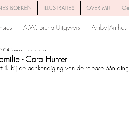
IES BOEKEN
ILLUSTRATIES
OVER MIJ
Ge
nsies
A.W. Bruna Uitgevers
Ambo|Anthos
Boekerij
Uitgeverij Luitingh-Sijthoff
Lev. Uit
 2024
3 minuten om te lezen
amilie - Cara Hunter
wist ik bij de aankondiging van de release één din
Godijn Publishing
Kosmos Uitgevers
The 
h Venture Publishers
Uitgeverij Kokboekencent
Uitgeverij HarperCollins
Uitgeverij de Fon