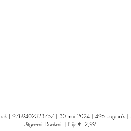
Uitgeverij Elikser
Uitgeverij Hamley Books
Uitgeverij Volt
Bookscout
Fantasy
Ro
ntwikkeling
Kookboeken
Mens en maatsch
book | 9789402323757 | 30 mei 2024 | 496 pagina's |
Uitgeverij Boekerij | Prijs €12,99