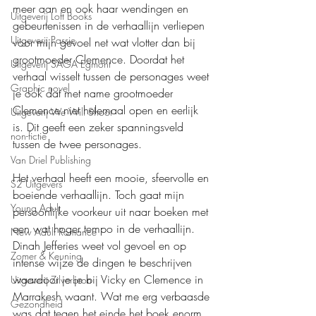
meer aan en ook haar wendingen en 
Uitgeverij Loft Books
gebeurtenissen in de verhaallijn verliepen 
Uitgeverij Passie
voor mijn gevoel net wat vlotter dan bij 
grootmoeder Clemence. Doordat het 
Uitgeverij SAGA Egmont
verhaal wisselt tussen de personages weet 
Graphic novel
je ook dat met name grootmoeder 
Clemence niet helemaal open en eerlijk 
Uitgeverij We Will Shoot
is. Dit geeft een zeker spanningsveld 
non-fictie
tussen de twee personages.
Van Driel Publishing
Het verhaal heeft een mooie, sfeervolle en 
S2 Uitgevers
boeiende verhaallijn. Toch gaat mijn 
Young Adult
persoonlijke voorkeur uit naar boeken met 
een wat hoger tempo in de verhaallijn. 
New Adult Romance
Dinah Jefferies weet vol gevoel en op 
Zomer & Keuning
intense wijze de dingen te beschrijven 
waardoor je je bij Vicky en Clemence in 
Uitgeverij Zilverbron
Marrakesh waant. Wat me erg verbaasde 
Gezondheid
was dat tegen het einde het boek enorm 