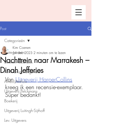
Post
Categorieën
Kim Coenen
Categorieën
14 dec 2023
2 minuten om te lezen
Nachttrein naar Marrakesh –
Boeken recensies
Dinah Jefferies
A.W. Bruna Uitgevers
Van 
Uitgeverij HarperCollins
Ambo|Anthos
kreeg ik een recensie-exemplaar. 
Uitgeverij Pelckmans
Super bedankt!
Boekerij
Uitgeverij Luitingh-Sijthoff
Lev. Uitgevers