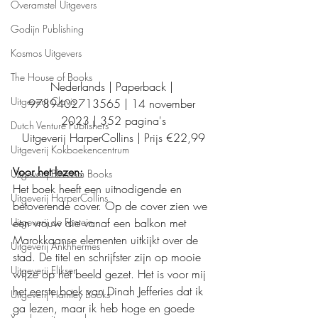
Overamstel Uitgevers
Godijn Publishing
Kosmos Uitgevers
The House of Books
Nederlands | Paperback | 
Uitgeverij Clavis
9789402713565 | 14 november 
2023 | 352 pagina's
Dutch Venture Publishers
Uitgeverij HarperCollins | Prijs €22,99
Uitgeverij Kokboekencentrum
Voor het lezen:
Uitgeverij Blossom Books
Het boek heeft een uitnodigende en 
Uitgeverij HarperCollins
betoverende cover. Op de cover zien we 
een vrouw die vanaf een balkon met 
Uitgeverij de Fontein
Marokkaanse elementen uitkijkt over de 
Uitgeverij Ankhhermes
stad. De titel en schrijfster zijn op mooie 
Uitgeverij Elikser
wijze op het beeld gezet. Het is voor mij 
het eerste boek van Dinah Jefferies dat ik 
Uitgeverij Hamley Books
ga lezen, maar ik heb hoge en goede 