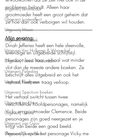
problemen belandt. Alleen haar 
Uitgeverij Lemniscaat
grootmoeder heeft een groot geheim dat 
Uitgeverij Luistereffect
ze hoe dan ook verborgen wil houden.
Uitgeverij Moon
Mijn ervaring:
Uitgeverij Mozaïek
Dinah Jefferies heeft een hele sfeervolle, 
Uitgeverij Van Holkema & Warendorf
levendige en uitgebreide schrijfstijl. 
Hierdoor leest haar verhaal wat minder 
Uitgeverij Nieuw Amsterdam
vlot dan de meeste andere boeken. Ze 
Uitgeverij Palmslag
beschrijft alles uitgebreid en ook het 
verhaal heeft een traag verloop.
Uitgeverij Ploegsma
Uitgeverij Spectrum boeken
Het verhaal switcht tussen twee 
Uitgeverij ten Have
verschillende hoofdpersonages, namelijk 
Vicky en grootmoeder Clemence. Beide 
Uitgeverij Thema
personages zijn goed neergezet en je 
Uitgeverij van Goor
krijgt van beide een goed beeld. 
Persoonlijk sprak het personage Vicky me 
Uitgeverij Sisters Press