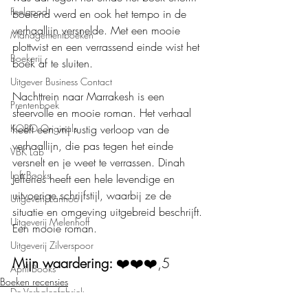
Feelgood
boeiend werd en ook het tempo in de 
verhaallijn versnelde. Met een mooie 
Managementboeken
plottwist en een verrassend einde wist het 
Boekerij
boek af te sluiten.
Uitgever Business Contact
Nachttrein naar Marrakesh is een 
Prentenboek
sfeervolle en mooie roman. Het verhaal 
heeft een vrij rustig verloop van de 
KOBO Originals
verhaallijn, die pas tegen het einde 
VBK Lab
versnelt en je weet te verrassen. Dinah 
Loft Books
Jefferies heeft een hele levendige en 
uitvoerige schrijfstijl, waarbij ze de 
Uitgeverij Lannoo
situatie en omgeving uitgebreid beschrijft. 
Uitgeverij Melenhoff
Een mooie roman.
Uitgeverij Zilverspoor
Mijn waardering: 
❤️❤️❤️,5
April Books
Boeken recensies
De Verhalenfabriek
Roman