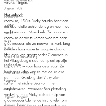
Xanders uitgevers b.v.
verwachtingen. 
Uitgeverij Volt
Het verhaal:
Bookscout
Marokko, 1966. Vicky Baudin heeft een 
Fantasy
mislukte relatie achter de rug en neemt de 
nachttrein naar Marrakesh. Ze hoopt er in 
Roman
Marokko achter te komen waarom haar 
Jeugd
grootmoeder, die ze nauwelijks kent, lang 
Thriller
geleden haar vader ter adoptie afstond. 
Het leven van grootmoeder Clemence in 
Persoonlijke ontwikkeling
het Atlasgebergte staat compleet op zijn 
Kookboeken
kop als Vicky voor haar deur staat. Ze 
heeft geen idee wat ze met de situatie 
Mens en maatschappij
aan moet. Gelukkig stort Vicky zich 
Biografie
samen met nichtje Bea vol in het 
uitgaansleven. Wanneer Bea plotseling 
Mindfulness
verdwijnt, moet Vicky toch de hulp van 
Uitgeverij Hogrefe
grootmoeder Clemence inschakelen om 
Uitgeverij Horizon
te voorkomen dat ze zelf niet ook in de 