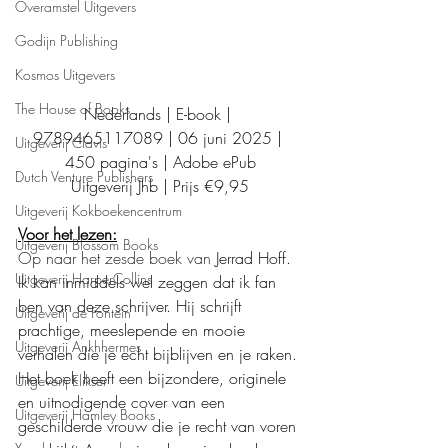
Overamstel Uitgevers
Godijn Publishing
Kosmos Uitgevers
The House of Books
Nederlands | E-book | 
9789465117089 | 06 juni 2025 | 
Uitgeverij Clavis
450 pagina's | Adobe ePub
Dutch Venture Publishers
Uitgeverij Jhb | Prijs €9,95
Uitgeverij Kokboekencentrum
Voor het lezen:
Uitgeverij Blossom Books
Op naar het zesde boek van 
Jerrad Hoff. 
Uitgeverij HarperCollins
Ik kan inmiddels wel zeggen dat ik fan 
ben van deze schrijver. Hij schrijft 
Uitgeverij de Fontein
prachtige, meeslepende en mooie 
Uitgeverij Ankhhermes
verhalen die je echt bijblijven en je raken. 
Het boek heeft een bijzondere, originele 
Uitgeverij Elikser
en uitnodigende cover van een 
Uitgeverij Hamley Books
geschilderde vrouw die je recht van voren 