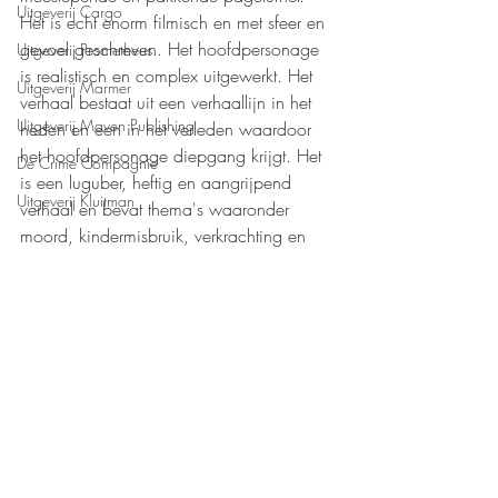
Uitgeverij Cargo
Het is echt enorm filmisch en met sfeer en 
gevoel geschreven. Het hoofdpersonage 
Uitgeverij Prometheus
is realistisch en complex uitgewerkt. Het 
Uitgeverij Marmer
verhaal bestaat uit een verhaallijn in het 
Uitgeverij Maven Publishing
heden en een in het verleden waardoor 
het hoofdpersonage diepgang krijgt. Het 
De Crime Compagnie
is een luguber, heftig en aangrijpend 
Uitgeverij Kluitman
verhaal en bevat thema's waaronder 
moord, kindermisbruik, verkrachting en 
trauma. Tot slot volgt nog een 
overrompelend en verrassend plot. Dit 
nieuwe boek van Jerrad Hoff moet je echt 
gaan lezen! 
Mijn waardering: 
❤️❤️❤️❤️❤️
Boeken recensies
Roman