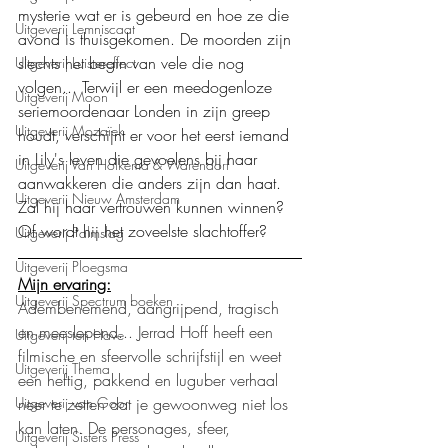
mysterie wat er is gebeurd en hoe ze die 
Uitgeverij Lemniscaat
avond is thuisgekomen. De moorden zijn 
slechts het begin van vele die nog 
Uitgeverij Luistereffect
volgen... Terwijl er een meedogenloze 
Uitgeverij Moon
seriemoordenaar Londen in zijn greep 
Uitgeverij Mozaïek
houdt, verschijnt er voor het eerst iemand 
in Lily's leven die gevoelens bij haar 
Uitgeverij Van Holkema & Warendorf
aanwakkeren die anders zijn dan haat. 
Uitgeverij Nieuw Amsterdam
Zal hij haar vertrouwen kunnen winnen? 
Of wordt hij het zoveelste slachtoffer?
Uitgeverij Palmslag
Uitgeverij Ploegsma
Mijn ervaring:
Uitgeverij Spectrum boeken
Adembenemend, aangrijpend, tragisch 
en meeslepend... Jerrad Hoff heeft een 
Uitgeverij ten Have
filmische en sfeervolle schrijfstijl en weet 
Uitgeverij Thema
een heftig, pakkend en luguber verhaal 
Uitgeverij van Goor
neer te zetten dat je gewoonweg niet los 
kan laten. De personages, sfeer, 
Uitgeverij Sisters Press