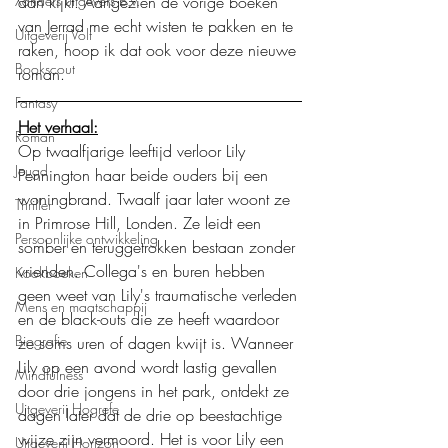
Xanders uitgevers b.v.
aan kijkt. Aangezien de vorige boeken 
van Jerrad me echt wisten te pakken en te 
Uitgeverij Volt
raken, hoop ik dat ook voor deze nieuwe 
Bookscout
roman.  
Fantasy
Het verhaal:
Roman
Op twaalfjarige leeftijd verloor Lily 
Jeugd
Pennington haar beide ouders bij een 
woningbrand. Twaalf jaar later woont ze 
Thriller
in Primrose Hill, Londen. Ze leidt een 
Persoonlijke ontwikkeling
somber en teruggetrokken bestaan zonder 
vrienden. Collega's en buren hebben 
Kookboeken
geen weet van Lily's traumatische verleden 
Mens en maatschappij
en de black-outs die ze heeft waardoor 
Biografie
ze soms uren of dagen kwijt is. Wanneer 
Lily op een avond wordt lastig gevallen 
Mindfulness
door drie jongens in het park, ontdekt ze 
Uitgeverij Hogrefe
dagen later dat de drie op beestachtige 
wijze zijn vermoord. Het is voor Lily een 
Uitgeverij Horizon