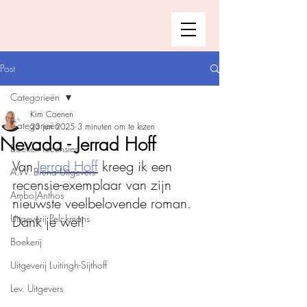
Post
Categorieën
Kim Coenen
Categorieën
23 jun 2025
3 minuten om te lezen
Nevada - Jerrad Hoff
Boeken recensies
Van 
Jerrad Hoff
 kreeg ik een 
A.W. Bruna Uitgevers
recensie-exemplaar van zijn 
Ambo|Anthos
nieuwste veelbelovende roman. 
Uitgeverij Pelckmans
Dank je wel!
Boekerij
Uitgeverij Luitingh-Sijthoff
Lev. Uitgevers