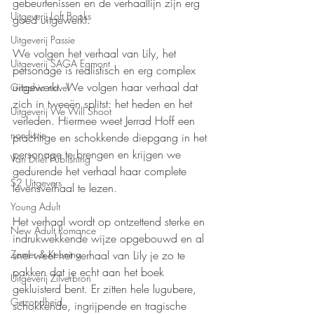
gebeurtenissen en de verhaallijn zijn erg 
Uitgeverij Loft Books
goed uitgewerkt.
Uitgeverij Passie
We volgen het verhaal van Lily, het 
Uitgeverij SAGA Egmont
personage is realistisch en erg complex 
uitgewerkt. We volgen haar verhaal dat 
Graphic novel
zich in tweeën splitst: het heden en het 
Uitgeverij We Will Shoot
verleden. Hiermee weet Jerrad Hoff een 
non-fictie
prachtige en schokkende diepgang in het 
personage te brengen en krijgen we 
Van Driel Publishing
gedurende het verhaal haar complete 
S2 Uitgevers
levensverhaal te lezen.
Young Adult
Het verhaal wordt op ontzettend sterke en 
New Adult Romance
indrukwekkende wijze opgebouwd en al 
Zomer & Keuning
snel weet het verhaal van Lily je zo te 
pakken dat je echt aan het boek 
Uitgeverij Zilverbron
gekluisterd bent. Er zitten hele lugubere, 
Gezondheid
schokkende, ingrijpende en tragische 