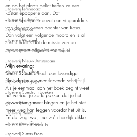
en op het plaats delict treffen ze een 
Uitgeverij Lemniscaat
kastanjepoppetje aan. Dat 
Uitgeverij Luistereffect
kastanjepoppetje bevat een vingerafdruk 
van de verdwenen dochter van Rosa. 
Uitgeverij Moon
Dan volgt een volgende moord en is al 
Uitgeverij Mozaïek
snel duidelijk dat de missie van de 
moordenaar nog niet voorbij is.
Uitgeverij Van Holkema & Warendorf
Uitgeverij Nieuw Amsterdam
Mijn ervaring:
Uitgeverij Palmslag
Søren Sveistrup heeft een levendige, 
filmische en erg meeslepende schrijfstijl. 
Uitgeverij Ploegsma
Als je eenmaal aan het boek begint weet 
Uitgeverij Spectrum boeken
het verhaal je zo te pakken dat je het 
gewoonweg moet bingen en je het niet 
Uitgeverij ten Have
meer weg kan leggen voordat het uit is. 
Uitgeverij Thema
En dat zegt wat, met zo'n heerlijk dikke 
Uitgeverij van Goor
pil als dat dit boek is.
Uitgeverij Sisters Press