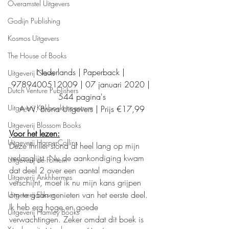
Overamstel Uitgevers
Godijn Publishing
Kosmos Uitgevers
The House of Books
Nederlands | Paperback | 
Uitgeverij Clavis
9789400512009 | 07 januari 2020 | 
Dutch Venture Publishers
544 pagina's
Uitgeverij Kokboekencentrum
A.W. Bruna Uitgevers | Prijs €17,99
Uitgeverij Blossom Books
Voor het lezen:
Uitgeverij HarperCollins
Deze thriller stond al heel lang op mijn 
verlanglijst. Nu de aankondiging kwam 
Uitgeverij de Fontein
dat deel 2 over een aantal maanden 
Uitgeverij Ankhhermes
verschijnt, moet ik nu mijn kans grijpen 
om te gaan genieten van het eerste deel. 
Uitgeverij Elikser
Ik heb erg hoge en goede 
Uitgeverij Hamley Books
verwachtingen. Zeker omdat dit boek is 