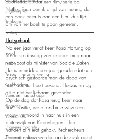
Xanders uitgevers b.v.
doorvertaald naar een film/serie op 
Netflix. Toch ben ik altijd van mening dat 
Uitgeverij Volt
een boek beter is dan een film, dus tijd 
Bookscout
om van het boek te gaan genieten.
Fantasy
Het verhaal:
Roman
Na een jaar verlof keert Rosa Hartung op 
Jeugd
de eerste dinsdag van oktober terug naar 
haar post als minister van Sociale Zaken. 
Thriller
Het is inmiddels een jaar geleden dat een 
Persoonlijke ontwikkeling
psychisch gestoorde man de dood van 
haar dochter heeft bekend. Helaas is nog 
Kookboeken
altijd niet het lichaam gevonden.
Mens en maatschappij
Op de dag dat Rosa terug keert naar 
Biografie
haar positie, wordt op brute wijze een 
vrouw vermoord in haar huis in een 
Mindfulness
buitenwijk van Kopenhagen. Haar 
Uitgeverij Hogrefe
handen zijn eraf gehakt. Rechercheurs 
Thulin en Hess, worden op de zaak gezet 
Uitgeverij Horizon