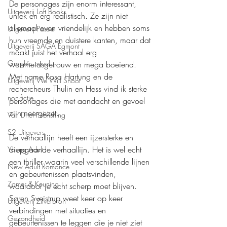
De personages zijn enorm interessant, 
Uitgeverij Loft Books
uniek en erg realistisch. Ze zijn niet 
allemaal even vriendelijk en hebben soms 
Uitgeverij Passie
hun vreemde en duistere kanten, maar dat 
Uitgeverij SAGA Egmont
maakt juist het verhaal erg 
Graphic novel
waarheidsgetrouw en mega boeiend. 
Met name Rosa Hartung en de 
Uitgeverij We Will Shoot
rechercheurs Thulin en Hess vind ik sterke 
non-fictie
personages die met aandacht en gevoel 
zijn neergezet.
Van Driel Publishing
S2 Uitgevers
De verhaallijn heeft een ijzersterke en 
diepgaande verhaallijn. Het is wel echt 
Young Adult
een thriller waarin veel verschillende lijnen 
New Adult Romance
en gebeurtenissen plaatsvinden, 
Zomer & Keuning
waardoor je echt scherp moet blijven. 
Søren Sveistrup weet keer op keer 
Uitgeverij Zilverbron
verbindingen met situaties en 
Gezondheid
gebeurtenissen te leggen die je niet ziet 