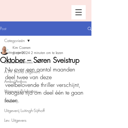
Post
Categorieën
Kim Coenen
Categorieën
4 apr 2024
2 minuten om te lezen
Oktober – Søren Sveistrup
Boeken recensies
Nu over een aantal maanden 
A.W. Bruna Uitgevers
deel twee van deze 
Ambo|Anthos
veelbelovende thriller verschijnt, 
Uitgeverij Pelckmans
hoogste tijd om deel één te gaan 
lezen. 
Boekerij
Uitgeverij Luitingh-Sijthoff
Lev. Uitgevers