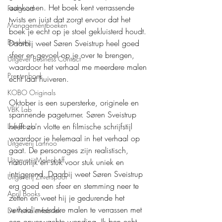
aankomen. Het boek kent verrassende 
Feelgood
twists en juist dat zorgt ervoor dat het 
Managementboeken
boek je echt op je stoel gekluisterd houdt. 
Boekerij
Daarbij weet Søren Sveistrup heel goed 
sfeer en gevoel op je over te brengen, 
Uitgever Business Contact
waardoor het verhaal me meerdere malen 
Prentenboek
echt laat huiveren.
KOBO Originals
Oktober is een supersterke, originele en 
VBK Lab
spannende pageturner. Søren Sveistrup 
heeft zo'n vlotte en filmische schrijfstijl 
Loft Books
waardoor je helemaal in het verhaal op 
Uitgeverij Lannoo
gaat. De personages zijn realistisch, 
Uitgeverij Melenhoff
natuurlijk en stuk voor stuk uniek en 
intrigerend. Daarbij weet Søren Sveistrup 
Uitgeverij Zilverspoor
erg goed een sfeer en stemming neer te 
April Books
zetten en weet hij je gedurende het 
verhaal meerdere malen te verrassen met 
De Verhalenfabriek
een onverwachte wending. Ik ben echt 