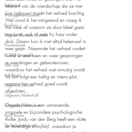
Feelgood
element van de vriendschap die ze met 
Lisa opbouwt maakt het verhaal krachtig. 
Managementboeken
Wel vond ik het intrigerend en vroeg ik 
Boekerij
me vaak af waarom ze door bleef gaan 
met Joost, ook al zette hij haar onder 
Uitgever Business Contact
druk. Daarin kon ik niet altijd helemaal in 
Prentenboek
mee gaan. Naarmate het verhaal vordert 
wordt er veel heen en weer gesprongen 
KOBO Originals
in wendingen en gebeurtenissen, 
VBK Lab
waardoor het verhaal wat onrustig wordt. 
Loft Books
Tot slot volgt een heftig en intens plot, 
waarna het verhaal goed wordt 
Uitgeverij Lannoo
afgesloten.
Uitgeverij Melenhoff
Ongebonden is een verrassende, 
Uitgeverij Zilverspoor
originele en bijzondere psychologische 
April Books
thriller. Jordy van den Berg heeft een vlotte 
De Verhalenfabriek
en levendige schrijfstijl, waardoor je 