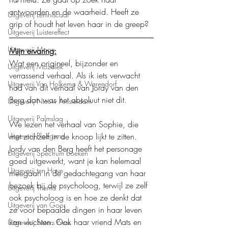
antwoorden en de waarheid. Heeft ze 
Uitgeverij Lemniscaat
grip of houdt het leven haar in de greep?
Uitgeverij Luistereffect
Uitgeverij Moon
Mijn ervaring:
Wat een origineel, bijzonder en 
Uitgeverij Mozaïek
verrassend verhaal. Als ik iets verwacht 
Uitgeverij Van Holkema & Warendorf
had van dit verhaal van Jordy van den 
Berg dan was het absoluut niet dit. 
Uitgeverij Nieuw Amsterdam
Uitgeverij Palmslag
We lezen het verhaal van Sophie, die 
met zichzelf in de knoop lijkt te zitten. 
Uitgeverij Ploegsma
Jordy van den Berg heeft het personage 
Uitgeverij Spectrum boeken
goed uitgewerkt, want je kan helemaal 
Uitgeverij ten Have
meegaan in de gedachtegang van haar 
bezoek bij de psycholoog, terwijl ze zelf 
Uitgeverij Thema
ook psycholoog is en hoe ze denkt dat 
Uitgeverij van Goor
ze voor bepaalde dingen in haar leven 
kan vluchten. Ook haar vriend Mats en 
Uitgeverij Sisters Press