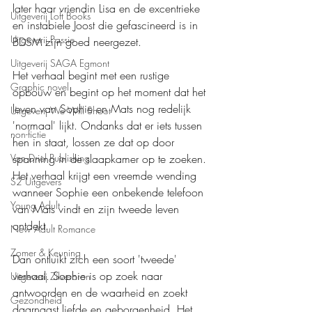
later haar vriendin Lisa en de excentrieke 
Uitgeverij Loft Books
en instabiele Joost die gefascineerd is in 
Uitgeverij Passie
BDSM zijn goed neergezet.
Uitgeverij SAGA Egmont
Het verhaal begint met een rustige 
Graphic novel
opbouw en begint op het moment dat het 
leven van Sophie en Mats nog redelijk 
Uitgeverij We Will Shoot
'normaal' lijkt. Ondanks dat er iets tussen 
non-fictie
hen in staat, lossen ze dat op door 
spanning in de slaapkamer op te zoeken. 
Van Driel Publishing
Het verhaal krijgt een vreemde wending 
S2 Uitgevers
wanneer Sophie een onbekende telefoon 
Young Adult
van Mats vindt en zijn tweede leven 
ontdekt.
New Adult Romance
Zomer & Keuning
Dan ontluikt zich een soort 'tweede' 
verhaal. Sophie is op zoek naar 
Uitgeverij Zilverbron
antwoorden en de waarheid en zoekt 
Gezondheid
daarnaast liefde en geborgenheid. Het 