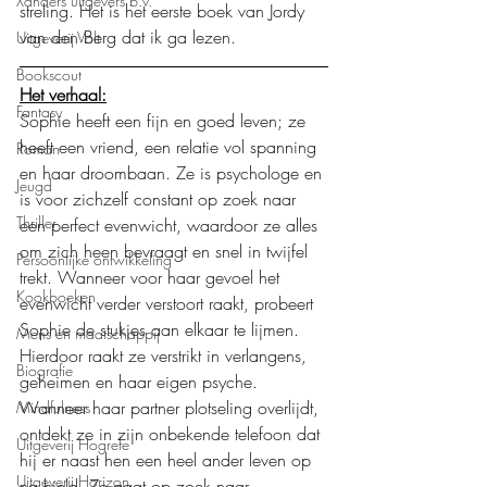
Xanders uitgevers b.v.
streling. Het is het eerste boek van Jordy 
van den Berg dat ik ga lezen.
Uitgeverij Volt
Bookscout
Het verhaal:
Fantasy
Sophie heeft een fijn en goed leven; ze 
heeft een vriend, een relatie vol spanning 
Roman
en haar droombaan. Ze is psychologe en 
Jeugd
is voor zichzelf constant op zoek naar 
Thriller
een perfect evenwicht, waardoor ze alles 
om zich heen bevraagt en snel in twijfel 
Persoonlijke ontwikkeling
trekt. Wanneer voor haar gevoel het 
Kookboeken
evenwicht verder verstoort raakt, probeert 
Sophie de stukjes aan elkaar te lijmen. 
Mens en maatschappij
Hierdoor raakt ze verstrikt in verlangens, 
Biografie
geheimen en haar eigen psyche. 
Wanneer haar partner plotseling overlijdt, 
Mindfulness
ontdekt ze in zijn onbekende telefoon dat 
Uitgeverij Hogrefe
hij er naast hen een heel ander leven op 
Uitgeverij Horizon
na hield. Ze gaat op zoek naar 