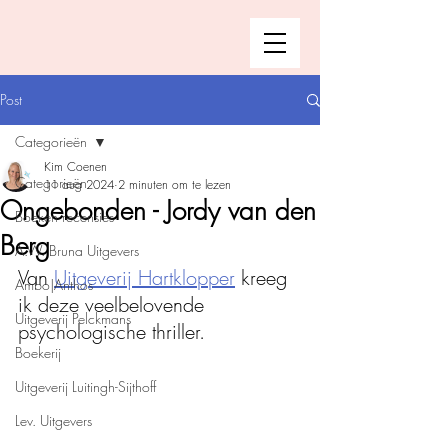
Post
Categorieën
Kim Coenen
Categorieën
11 aug 2024
2 minuten om te lezen
Ongebonden - Jordy van den
Boeken recensies
Berg
A.W. Bruna Uitgevers
Van 
Uitgeverij Hartklopper
 kreeg 
Ambo|Anthos
ik deze veelbelovende 
Uitgeverij Pelckmans
psychologische thriller. 
Boekerij
Uitgeverij Luitingh-Sijthoff
Lev. Uitgevers