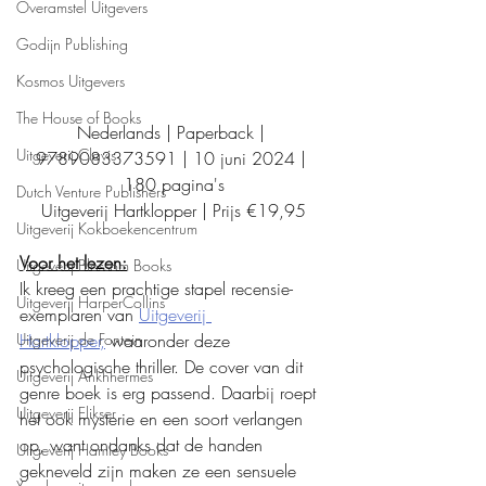
Overamstel Uitgevers
Godijn Publishing
Kosmos Uitgevers
The House of Books
Nederlands | Paperback | 
Uitgeverij Clavis
9789083373591 | 10 juni 2024 | 
180 pagina's
Dutch Venture Publishers
Uitgeverij 
Hartklopper
 | Prijs €19,95
Uitgeverij Kokboekencentrum
Voor het lezen:
Uitgeverij Blossom Books
Ik kreeg een prachtige stapel recensie-
Uitgeverij HarperCollins
exemplaren van 
Uitgeverij 
Hartklopper,
 waaronder deze 
Uitgeverij de Fontein
psychologische thriller. De cover van dit 
Uitgeverij Ankhhermes
genre boek is erg passend. Daarbij roept 
Uitgeverij Elikser
het ook mysterie en een soort verlangen 
op, want ondanks dat de handen 
Uitgeverij Hamley Books
gekneveld zijn maken ze een sensuele 