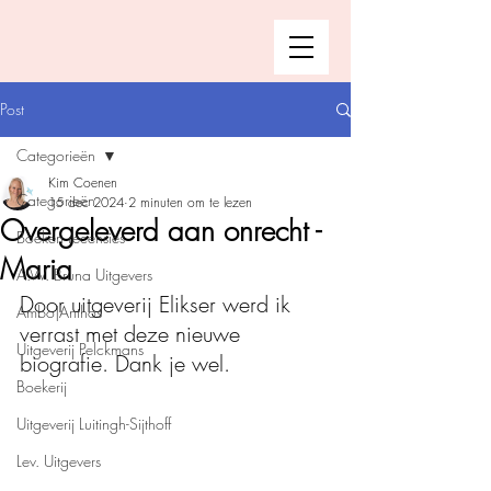
Post
Categorieën
Kim Coenen
Categorieën
15 dec 2024
2 minuten om te lezen
Overgeleverd aan onrecht -
Boeken recensies
Maria
A.W. Bruna Uitgevers
Door uitgeverij Elikser werd ik 
Ambo|Anthos
verrast met deze nieuwe 
Uitgeverij Pelckmans
biografie. Dank je wel. 
Boekerij
Uitgeverij Luitingh-Sijthoff
Lev. Uitgevers