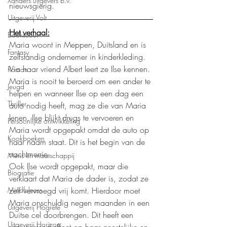
Xanders uitgevers b.v.
nieuwsgierig. 
Uitgeverij Volt
Het verhaal:
Bookscout
Maria woont in Meppen, Duitsland en is 
Fantasy
zelfstandig ondernemer in kinderkleding. 
Via haar vriend Albert leert ze Ilse kennen. 
Roman
Maria is nooit te beroerd om een ander te 
Jeugd
helpen en wanneer Ilse op een dag een 
Thriller
auto nodig heeft, mag ze die van Maria 
lenen. Ilse blijkt drugs te vervoeren en 
Persoonlijke ontwikkeling
Maria wordt opgepakt omdat de auto op 
Kookboeken
haar naam staat. Dit is het begin van de 
nachtmerrie.
Mens en maatschappij
Ook Ilse wordt opgepakt, maar die 
Biografie
verklaart dat Maria de dader is, zodat ze 
Mindfulness
zelf vervroegd vrij komt. Hierdoor moet 
Maria onschuldig negen maanden in een 
Uitgeverij Hogrefe
Duitse cel doorbrengen. Dit heeft een 
Uitgeverij Horizon