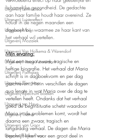
verwoestend effect op haar geestelijke en 
lichamelijke gezondheid. De gedachte 
Uitgeverij Lemniscaat
aan haar familie houdt haar overeind. Ze 
Uitgeverij Luistereffect
houdt in de negen maanden een 
dagboek bij, waarmee ze haar kant van 
Uitgeverij Moon
het verhaal wil vertellen.
Uitgeverij Mozaïek
Uitgeverij Van Holkema & Warendorf
Mijn ervaring:
Wat een mega zware, tragische en 
Uitgeverij Nieuw Amsterdam
heftige biografie. Het verhaal dat Maria 
Uitgeverij Palmslag
schrijft is in dagboekvorm en per dag 
Uitgeverij Ploegsma
geschreven. Hierin verschillen de dagen 
qua lengte in wat Maria over de dag te 
Uitgeverij Spectrum boeken
vertellen heeft. Ondanks dat het verhaal 
Uitgeverij ten Have
goed de beginsituatie schetst waardoor 
Maria in de problemen komt, wordt het 
Uitgeverij Thema
daarna een zwaar, tragisch en 
Uitgeverij van Goor
langdradig verhaal. De dagen die Maria 
beschrijft lijken voor een groot deel in 
Uitgeverij Sisters Press