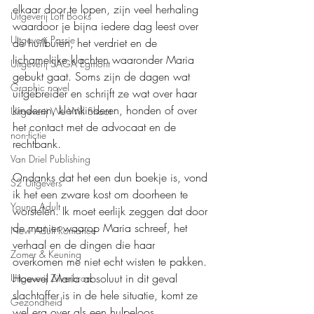
elkaar door te lopen, zijn veel herhaling 
Uitgeverij Loft Books
waardoor je bijna iedere dag leest over 
Uitgeverij Passie
de huilbuien, het verdriet en de 
lichamelijke klachten waaronder Maria 
Uitgeverij SAGA Egmont
gebukt gaat. Soms zijn de dagen wat 
Graphic novel
uitgebreider en schrijft ze wat over haar 
kinderen, kleinkinderen, honden of over 
Uitgeverij We Will Shoot
het contact met de advocaat en de 
non-fictie
rechtbank.
Van Driel Publishing
Ondanks dat het een dun boekje is, vond 
S2 Uitgevers
ik het een zware kost om doorheen te 
Young Adult
worstelen. Ik moet eerlijk zeggen dat door 
de manier waarop Maria schreef, het 
New Adult Romance
verhaal en de dingen die haar 
Zomer & Keuning
overkomen me niet echt wisten te pakken. 
Hoewel Maria absoluut in dit geval 
Uitgeverij Zilverbron
slachtoffer is in de hele situatie, komt ze 
Gezondheid
wel erg over als een hulpeloos, 