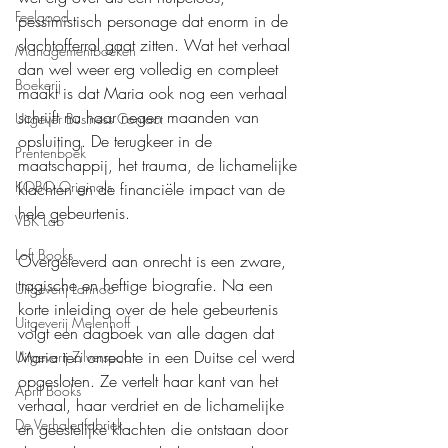
Feelgood
pessimistisch personage dat enorm in de 
slachtofferrol gaat zitten. Wat het verhaal 
Managementboeken
dan wel weer erg volledig en compleet 
Boekerij
maakt is dat Maria ook nog een verhaal 
schrijft na haar negen maanden van 
Uitgever Business Contact
opsluiting. De terugkeer in de 
Prentenboek
maatschappij, het trauma, de lichamelijke 
KOBO Originals
klachten en de financiële impact van de 
hele gebeurtenis.
VBK Lab
Loft Books
Overgeleverd aan onrecht is een zware, 
tragische en heftige biografie. Na een 
Uitgeverij Lannoo
korte inleiding over de hele gebeurtenis 
Uitgeverij Melenhoff
volgt een dagboek van alle dagen dat 
Maria ten onrechte in een Duitse cel werd 
Uitgeverij Zilverspoor
opgesloten. Ze vertelt haar kant van het 
April Books
verhaal, haar verdriet en de lichamelijke 
De Verhalenfabriek
en geestelijke klachten die ontstaan door 