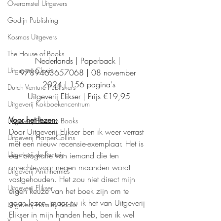
Overamstel Uitgevers
Godijn Publishing
Kosmos Uitgevers
The House of Books
Nederlands | Paperback | 
Uitgeverij Clavis
9789463657068 | 08 november 
2024 | 156 pagina's
Dutch Venture Publishers
Uitgeverij Elikser | Prijs €19,95
Uitgeverij Kokboekencentrum
Voor het lezen:
Uitgeverij Blossom Books
Door Uitgeverij Elikser ben ik weer verrast 
Uitgeverij HarperCollins
met een nieuw recensie-exemplaar. Het is 
Uitgeverij de Fontein
een biografie van iemand die ten 
onrechte voor negen maanden wordt 
Uitgeverij Ankhhermes
vastgehouden. Het zou niet direct mijn 
Uitgeverij Elikser
eigen keuze van het boek zijn om te 
gaan lezen, maar nu ik het van Uitgeverij 
Uitgeverij Hamley Books
Elikser in mijn handen heb, ben ik wel 