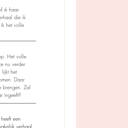
f ik haar 
rhaal die ik 
k het volle 
op. Het volle 
e nu verder 
ijkt het 
komen. Daar 
e brengen. Zal 
r ingeeft?
 heeft een 
akelijk verhaal 