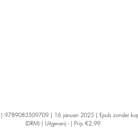
Uitgeverij Elikser
Uitgeverij Hamley Books
Uitgeverij Volt
Bookscout
Fantasy
Ro
ntwikkeling
Kookboeken
Mens en maatsch
 | 9789083509709 | 16 januari 2025 | Epub zonder kopi
(DRM) | Uitgeverij - | Prijs €2,99