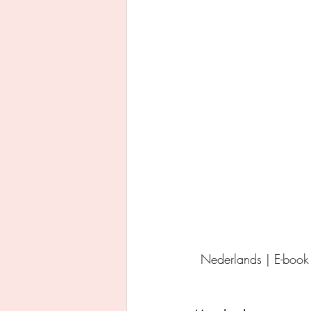
Uitgeverij Ankhhermes
Xanders uitgevers b.v.
Thriller
Persoonlijke o
Nederlands | E-book