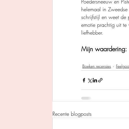
Poedersneeuw en Piste
helemaal in Zweedse s
schrijfstijl en weet 
emotie prachtig uit t
liefhebber. 
Mijn waardering: 
Boeken recensies
Feelgo
Recente blogposts