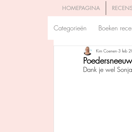
HOMEPAGINA
RECENS
Categorieën
Boeken rece
Uitgeverij Pelckmans
Kim Coenen
3 feb 
Poedersneeuw e
Dank je wel Sonja 
Overamstel Uitgevers
Uitgeverij Clavis
Dutc
Uitgeverij Blossom Books