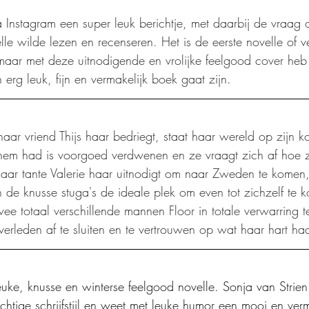
 Instagram een super leuk berichtje, met daarbij de vraag o
le wilde lezen en recenseren. Het is de eerste novelle of ve
aar met deze uitnodigende en vrolijke feelgood cover heb i
 erg leuk, fijn en vermakelijk boek gaat zijn.
haar vriend Thijs haar bedriegt, staat haar wereld op zijn k
 hem had is voorgoed verdwenen en ze vraagt zich af hoe z
r tante Valerie haar uitnodigt om naar Zweden te komen, l
 de knusse stuga's de ideale plek om even tot zichzelf te 
 totaal verschillende mannen Floor in totale verwarring t
verleden af te sluiten en te vertrouwen op wat haar hart haa
uke, knusse en winterse feelgood novelle. Sonja van Strien
uchtige schrijfstijl en weet met leuke humor een mooi en verm