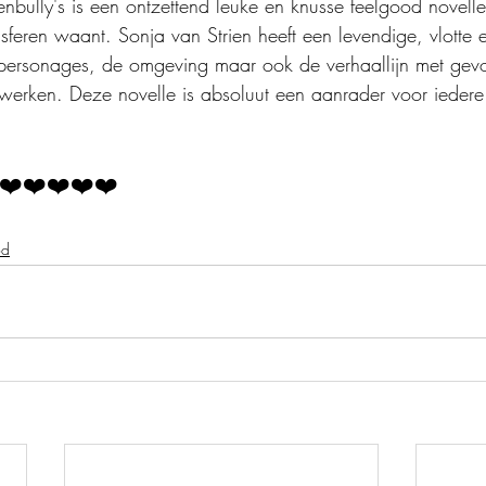
nbully's is een ontzettend leuke en knusse feelgood novelle
feren waant. Sonja van Strien heeft een levendige, vlotte e
de personages, de omgeving maar ook de verhaallijn met gevo
e werken. Deze novelle is absoluut een aanrader voor iedere
❤️❤️❤️❤️❤️
od