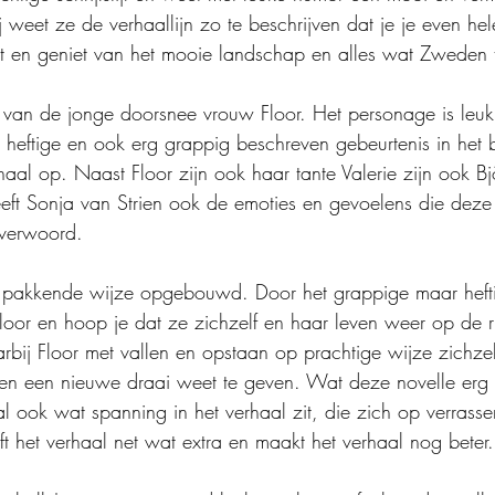
j weet ze de verhaallijn zo te beschrijven dat je je even he
 en geniet van het mooie landschap en alles wat Zweden t
van de jonge doorsnee vrouw Floor. Het personage is leuk e
 heftige en ook erg grappig beschreven gebeurtenis in het 
haal op. Naast Floor zijn ook haar tante Valerie zijn ook Bj
eft Sonja van Strien ook de emoties en gevoelens die deze
 verwoord.
 pakkende wijze opgebouwd. Door het grappige maar heftig
loor en hoop je dat ze zichzelf en haar leven weer op de rit 
bij Floor met vallen en opstaan op prachtige wijze zichze
ven een nieuwe draai weet te geven. Wat deze novelle erg
aal ook wat spanning in het verhaal zit, die zich op verrass
ft het verhaal net wat extra en maakt het verhaal nog beter.