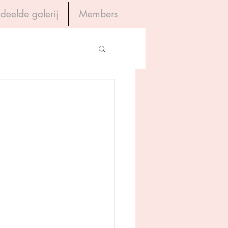
deelde galerij
Members
Inloggen
gevers
House of Books
rum
tein