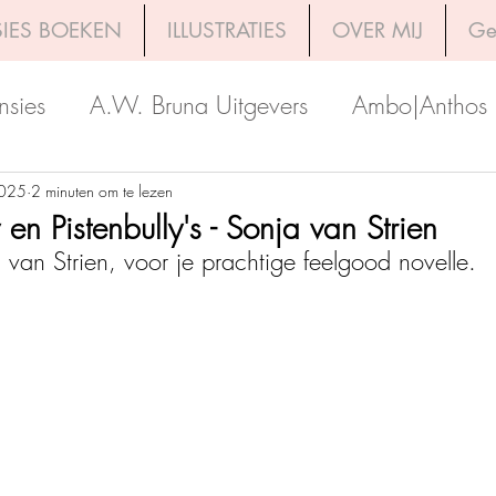
IES BOEKEN
ILLUSTRATIES
OVER MIJ
Ge
nsies
A.W. Bruna Uitgevers
Ambo|Anthos
Boekerij
Uitgeverij Luitingh-Sijthoff
Lev. Uit
2025
2 minuten om te lezen
n Pistenbully's - Sonja van Strien
van Strien, voor je prachtige feelgood novelle. 
Godijn Publishing
Kosmos Uitgevers
The 
h Venture Publishers
Uitgeverij Kokboekencent
Uitgeverij HarperCollins
Uitgeverij de Fon