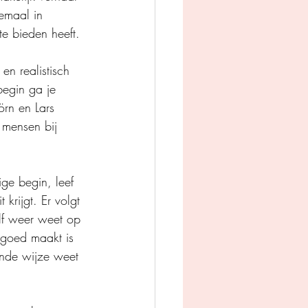
lemaal in 
e bieden heeft.
n realistisch 
begin ga je 
örn en Lars 
 mensen bij 
e begin, leef 
krijgt. Er volgt 
lf weer weet op 
 goed maakt is 
ende wijze weet 