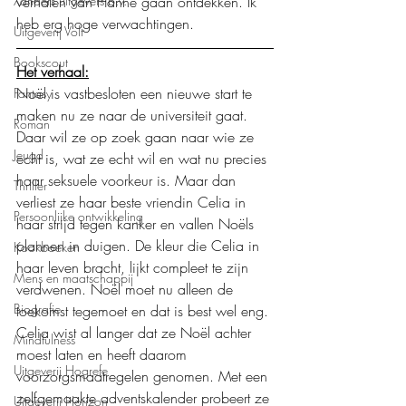
verhalen van Hanne gaan ontdekken. Ik 
Xanders uitgevers b.v.
heb erg hoge verwachtingen. 
Uitgeverij Volt
Bookscout
Het verhaal:
Noël is vastbesloten een nieuwe start te 
Fantasy
maken nu ze naar de universiteit gaat. 
Roman
Daar wil ze op zoek gaan naar wie ze 
Jeugd
echt is, wat ze echt wil en wat nu precies 
haar seksuele voorkeur is. Maar dan 
Thriller
verliest ze haar beste vriendin Celia in 
Persoonlijke ontwikkeling
haar strijd tegen kanker en vallen Noëls 
plannen in duigen. De kleur die Celia in 
Kookboeken
haar leven bracht, lijkt compleet te zijn 
Mens en maatschappij
verdwenen. Noël moet nu alleen de 
Biografie
toekomst tegemoet en dat is best wel eng. 
Celia wist al langer dat ze Noël achter 
Mindfulness
moest laten en heeft daarom 
Uitgeverij Hogrefe
voorzorgsmaatregelen genomen. Met een 
zelfgemaakte adventskalender probeert ze 
Uitgeverij Horizon