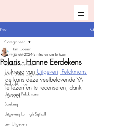
Post
Categorieën
Kim Coenen
Categorieën
15 okt 2024
3 minuten om te lezen
Polaris - Hanne Eerdekens
Boeken recensies
Ik kreeg van 
Uitgeverij Pelckmans
A.W. Bruna Uitgevers
de kans deze veelbelovende YA 
Ambo|Anthos
te lezen en te recenseren, dank 
Uitgeverij Pelckmans
je wel.
Boekerij
Uitgeverij Luitingh-Sijthoff
Lev. Uitgevers