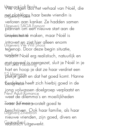
Uitgeverij Loft Books
We volgen dus het verhaal van Noël, die 
net plotsklaps haar beste vriendin is 
Uitgeverij Passie
verloren aan kanker. Ze hadden samen 
Uitgeverij SAGA Egmont
plannen om een nieuwe start aan de 
universiteit te maken, maar Noël is 
Graphic novel
introvert en ziet hier alleen enorm 
Uitgeverij We Will Shoot
tegenop. Door deze begin situatie, 
non-fictie
waarin Noël erg realistisch, natuurlijk en 
met gevoel is neergezet, sluit je Noël in je 
Van Driel Publishing
hart en hoop je dat ze haar verdriet een 
S2 Uitgevers
plekje geeft en dat het goed komt. Hanne 
Eerdekens heeft zich hierbij goed in de 
Young Adult
jong volwassen doelgroep verplaatst en 
New Adult Romance
weet de dilemma's en moeilijkheden 
waar ze mee worstelt goed te 
Zomer & Keuning
beschrijven. Ook haar familie, als haar 
Uitgeverij Zilverbron
nieuwe vrienden, zijn goed, divers en 
Gezondheid
realistisch uitgewerkt.