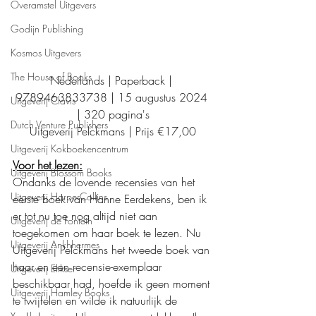
Overamstel Uitgevers
Godijn Publishing
Kosmos Uitgevers
The House of Books
Nederlands | Paperback | 
9789463833738 | 15 augustus 2024 
Uitgeverij Clavis
| 320 pagina's
Dutch Venture Publishers
Uitgeverij Pelckmans | Prijs €17,00
Uitgeverij Kokboekencentrum
Voor het lezen:
Uitgeverij Blossom Books
Ondanks de lovende recensies van het 
Uitgeverij HarperCollins
eerste boek van Hanne Eerdekens, ben ik 
er tot nu toe nog altijd niet aan 
Uitgeverij de Fontein
toegekomen om haar boek te lezen. Nu 
Uitgeverij Ankhhermes
Uitgeverij Pelckmans het tweede boek van 
haar en een recensie-exemplaar 
Uitgeverij Elikser
beschikbaar had, hoefde ik geen moment 
Uitgeverij Hamley Books
te twijfelen en wilde ik natuurlijk de 