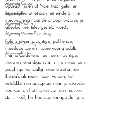
Uitgeverij Cargo
opdracht is en of Noël haar geluk en 
liefde hervindt.Tot aan het einde blijf je 
Uitgeverij Prometheus
nieuwsgierig naar de afloop, waarbij je 
Uitgeverij Marmer
absoluut niet teleurgesteld wordt.
Uitgeverij Maven Publishing
Polaris is een prachtige, pakkende, 
De Crime Compagnie
meeslepende en mooie young adult. 
Uitgeverij Kluitman
Hanne Eerdekens heeft een krachtige, 
vlotte en levendige schrijfstijl en weet een 
prachtige verhaallijn neer te zetten met 
thema's als rouw, jezelf vinden, het 
ontdekken en accepteren van je seksuele 
voorkeur en het maken van een nieuwe 
start. Noël, het hoofdpersonage sluit je al 
snel in je hart, waardoor het verhaal je 
raakt en betoverd. Echt een aanrader.  
Mijn waardering: 
❤️❤️❤️❤️❤️+