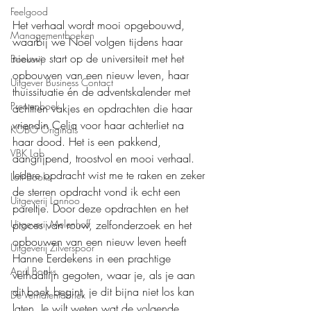
Feelgood
Het verhaal wordt mooi opgebouwd, 
Managementboeken
waarbij we Noël volgen tijdens haar 
nieuwe start op de universiteit met het 
Boekerij
opbouwen van een nieuw leven, haar 
Uitgever Business Contact
thuissituatie én de adventskalender met 
Prentenboek
achttien vakjes en opdrachten die haar 
vriendin Celia voor haar achterliet na 
KOBO Originals
haar dood. Het is een pakkend, 
VBK Lab
aangrijpend, troostvol en mooi verhaal. 
Iedere opdracht wist me te raken en zeker 
Loft Books
de sterren opdracht vond ik echt een 
Uitgeverij Lannoo
pareltje. Door deze opdrachten en het 
proces van rouw, zelfonderzoek en het 
Uitgeverij Melenhoff
opbouwen van een nieuw leven heeft 
Uitgeverij Zilverspoor
Hanne Eerdekens in een prachtige 
April Books
verhaallijn gegoten, waar je, als je aan 
dit boek begint, je dit bijna niet los kan 
De Verhalenfabriek
laten. Je wilt weten wat de volgende 