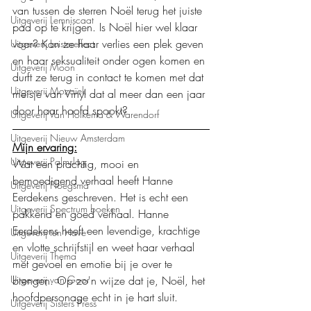
van tussen de sterren Noël terug het juiste 
Uitgeverij Lemniscaat
pad op te krijgen. Is Noël hier wel klaar 
voor? Kan ze haar verlies een plek geven 
Uitgeverij Luistereffect
en haar seksualiteit onder ogen komen en 
Uitgeverij Moon
durft ze terug in contact te komen met dat 
Uitgeverij Mozaïek
meisje van Vinyl dat al meer dan een jaar 
door haar hoofd spookt? 
Uitgeverij Van Holkema & Warendorf
Uitgeverij Nieuw Amsterdam
Mijn ervaring:
Uitgeverij Palmslag
Wat een prachtig, mooi en 
bemoedigend verhaal heeft Hanne 
Uitgeverij Ploegsma
Eerdekens geschreven. Het is echt een 
Uitgeverij Spectrum boeken
pakkend en goed verhaal. Hanne 
Eerdekens heeft een levendige, krachtige 
Uitgeverij ten Have
en vlotte schrijfstijl en weet haar verhaal 
Uitgeverij Thema
met gevoel en emotie bij je over te 
brengen. Op zo'n wijze dat je, Noël, het 
Uitgeverij van Goor
hoofdpersonage echt in je hart sluit.
Uitgeverij Sisters Press