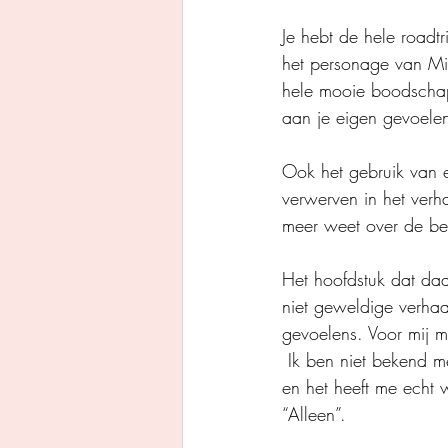
Je hebt de hele roadt
het personage van Mic
hele mooie boodschapp
aan je eigen gevoele
Ook het gebruik van e
verwerven in het verha
meer weet over de bete
Het hoofdstuk dat da
niet geweldige verhaa
gevoelens. Voor mij m
 Ik ben niet bekend met ander werk van Barbara de Smedt, maar dit verhaal is echt enorm sterk 
en het heeft me echt
“Alleen”.    