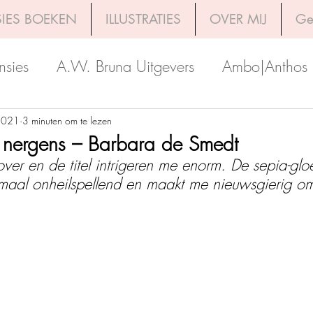
IES BOEKEN
ILLUSTRATIES
OVER MIJ
Ge
nsies
A.W. Bruna Uitgevers
Ambo|Anthos
Boekerij
Uitgeverij Luitingh-Sijthoff
Lev. Uit
 2021
3 minuten om te lezen
 nergens – Barbara de Smedt
ver en de titel intrigeren me enorm. De sepia-glo
Godijn Publishing
Kosmos Uitgevers
The 
maal onheilspellend en maakt me nieuwsgierig om
h Venture Publishers
Uitgeverij Kokboekencent
Uitgeverij HarperCollins
Uitgeverij de Fon