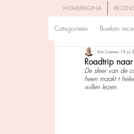
HOMEPAGINA
RECENS
Categorieën
Boeken rece
Uitgeverij Pelckmans
Kim Coenen
19 jul
Roadtrip naar
De sfeer van de co
Overamstel Uitgevers
heen maakt t hele
willen lezen. 
Uitgeverij Clavis
Dutc
Uitgeverij Blossom Books