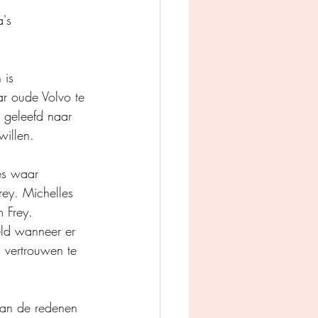
's
 is 
ar oude Volvo te 
n geleefd naar 
willen.
es waar 
rey. Michelles 
 Frey.
n vertrouwen te 
van de redenen 