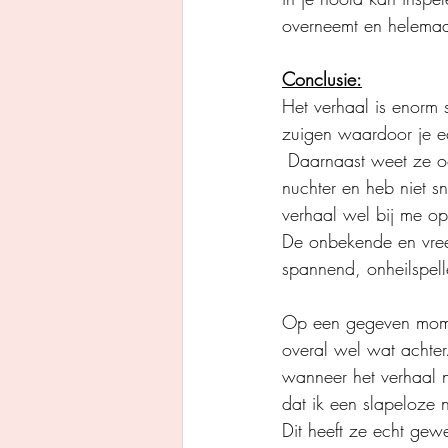
overneemt en helemaal 
Conclusie:
Het verhaal is enorm 
zuigen waardoor je ec
 Daarnaast weet ze ook echt op een of andere manier op je gevoel in te spelen, want ik vrij 
nuchter en heb niet 
verhaal wel bij me op 
De onbekende en vree
spannend, onheilspel
Op een gegeven momen
overal wel wat achter
wanneer het verhaal 
dat ik een slapeloze 
Dit heeft ze echt ge