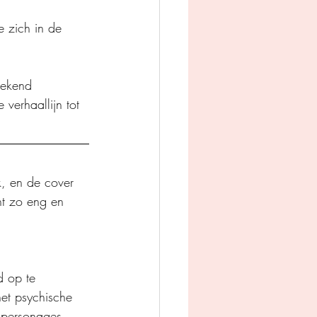
 zich in de 
bekend 
verhaallijn tot 
, en de cover 
ht zo eng en 
d op te 
het psychische 
 personages 