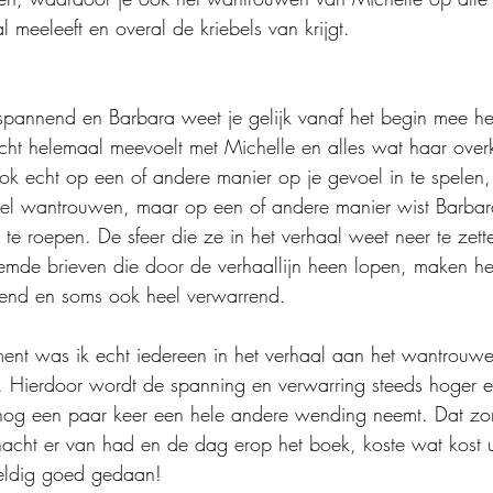
meeleeft en overal de kriebels van krijgt. 
spannend en Barbara weet je gelijk vanaf het begin mee het
ht helemaal meevoelt met Michelle en alles wat haar overk
snel wantrouwen, maar op een of andere manier wist Barbar
te roepen. De sfeer die ze in het verhaal weet neer te zetten
mde brieven die door de verhaallijn heen lopen, maken het
lend en soms ook heel verwarrend. 
t was ik echt iedereen in het verhaal aan het wantrouwe
. Hierdoor wordt de spanning en verwarring steeds hoger e
nog een paar keer een hele andere wending neemt. Dat zor
nacht er van had en de dag erop het boek, koste wat kost u
weldig goed gedaan!