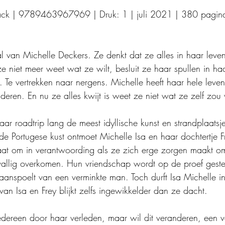
ack | 9789463967969 | Druk: 1 | juli 2021 | 380 pagina
 van Michelle Deckers. Ze denkt dat ze alles in haar leven
e niet meer weet wat ze wilt, besluit ze haar spullen in ha
. Te vertrekken naar nergens. Michelle heeft haar hele leve
eren. En nu ze alles kwijt is weet ze niet wat ze zelf zou 
r roadtrip lang de meest idyllische kunst en strandplaatsj
de Portugese kust ontmoet Michelle Isa en haar dochtertje F
laat om in verantwoording als ze zich erge zorgen maakt om
 aanspoelt van een verminkte man. Toch durft Isa Michelle i
 van Isa en Frey blijkt zelfs ingewikkelder dan ze dacht. 
edereen door haar verleden, maar wil dit veranderen, een 