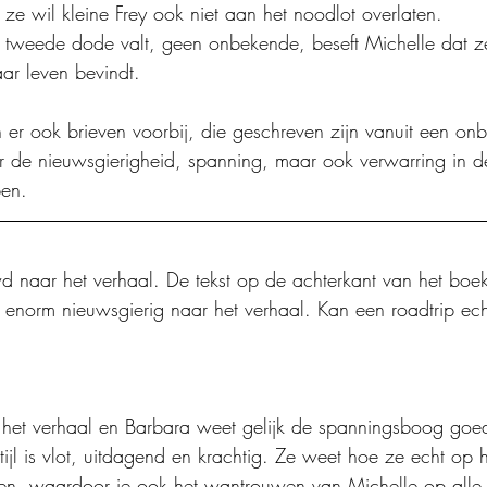
ze wil kleine Frey ook niet aan het noodlot overlaten. 
tweede dode valt, geen onbekende, beseft Michelle dat ze
aar leven bevindt. 
n er ook brieven voorbij, die geschreven zijn vanuit een on
 de nieuwsgierigheid, spanning, maar ook verwarring in de 
en. 
 naar het verhaal. De tekst op de achterkant van het boek
 enorm nieuwsgierig naar het verhaal. Kan een roadtrip ec
 in het verhaal en Barbara weet gelijk de spanningsboog goe
ijl is vlot, uitdagend en krachtig. Ze weet hoe ze echt op 
elen, waardoor je ook het wantrouwen van Michelle op alle