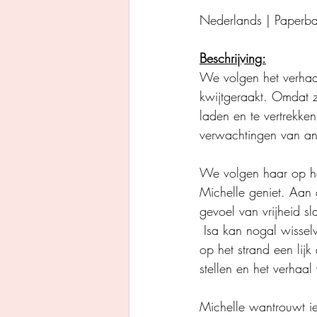
Nederlands | Paperb
Beschrijving:
We volgen het verhaal
kwijtgeraakt. Omdat z
laden en te vertrekken
verwachtingen van and
We volgen haar op haa
Michelle geniet. Aan 
gevoel van vrijheid s
 Isa kan nogal wisselvallig overkomen. Hun vriendschap wordt op de proef gesteld wanneer er 
op het strand een lijk
stellen en het verhaal
Michelle wantrouwt i