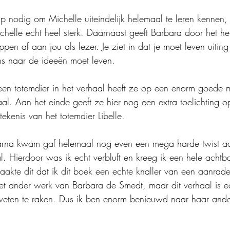
rip nodig om Michelle uiteindelijk helemaal te leren kennen,
helle echt heel sterk. Daarnaast geeft Barbara door het he
en af aan jou als lezer. Je ziet in dat je moet leven uitin
ns naar de ideeën moet leven. 
en totemdier in het verhaal heeft ze op een enorm goede 
al. Aan het einde geeft ze hier nog een extra toelichting o
kenis van het totemdier Libelle. 
arna kwam gaf helemaal nog even een mega harde twist aa
l. Hierdoor was ik echt verbluft en kreeg ik een hele acht
aakte dit dat ik dit boek een echte knaller van een aanrader
 weten te raken. Dus ik ben enorm benieuwd naar haar and