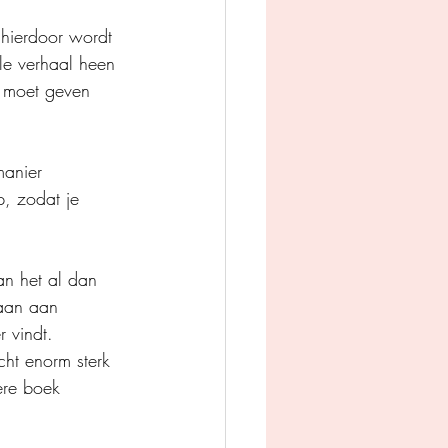
 hierdoor wordt 
le verhaal heen 
g moet geven 
manier 
p, zodat je 
n het al dan 
baan aan 
 vindt.
ere boek 