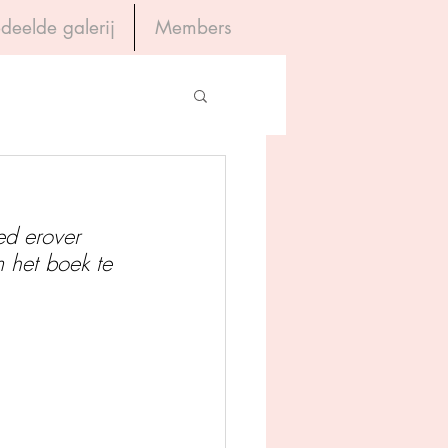
deelde galerij
Members
Inloggen
gevers
ed erover 
House of Books
 het boek te 
rum
tein