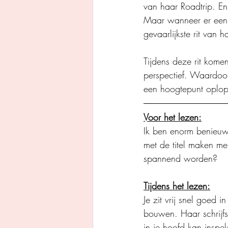
van haar Roadtrip. En 
Maar wanneer er een 
gevaarlijkste rit van h
Tijdens deze rit kome
perspectief. Waardoor
een hoogtepunt oplop
Voor het lezen:
Ik ben enorm benieuwd
met de titel maken me
spannend worden?  
Tijdens het lezen:
Je zit vrij snel goed
bouwen. Haar schrijfst
in je hoofd kan insp