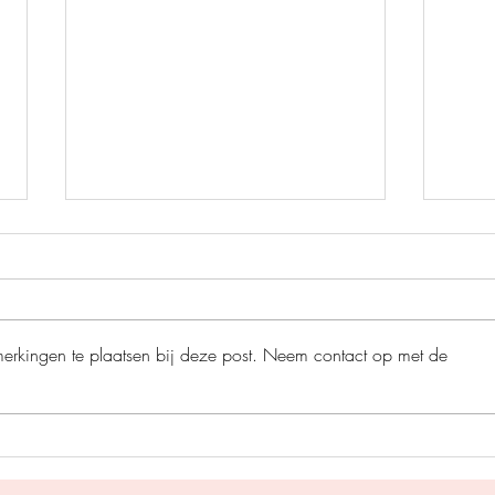
merkingen te plaatsen bij deze post. Neem contact op met de
De ro
Het grote bijenplan - Ben
Newman