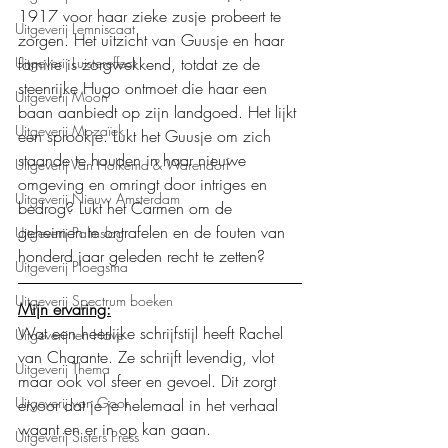
1917 voor haar zieke zusje probeert te 
Uitgeverij Lemniscaat
zorgen. Het uitzicht van Guusje en haar 
familie is zorgwekkend, totdat ze de 
Uitgeverij Luistereffect
steenrijke Hugo ontmoet die haar een 
Uitgeverij Moon
baan aanbiedt op zijn landgoed. Het lijkt 
Uitgeverij Mozaïek
een sprookje. Lukt het Guusje om zich 
staande te houden in haar nieuwe 
Uitgeverij Van Holkema & Warendorf
omgeving en omringt door intriges en 
Uitgeverij Nieuw Amsterdam
bedrog? Lukt het Carmen om de 
geheimen te ontrafelen en de fouten van 
Uitgeverij Palmslag
honderd jaar geleden recht te zetten? 
Uitgeverij Ploegsma
Uitgeverij Spectrum boeken
Mijn ervaring:
Wat een heerlijke schrijfstijl heeft Rachel 
Uitgeverij ten Have
van Charante. Ze schrijft levendig, vlot 
Uitgeverij Thema
maar ook vol sfeer en gevoel. Dit zorgt 
Uitgeverij van Goor
ervoor dat je je helemaal in het verhaal 
waant en er in op kan gaan.
Uitgeverij Sisters Press