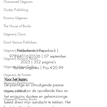
Overamstel Uitgevers
Godijn Publishing
Kosmos Uitgevers
The House of Books
Uitgeverij Clavis
Dutch Venture Publishers
Nederlands | Paperback | 
Uitgeverij Kokboekencentrum
9789401620536 | 07 september 
Uitgeverij Blossom Books
2023 | 352 pagina's
Uitgeverij HarperCollins
Xander uitgevers | Prijs €20,99
Uitgeverij de Fontein
Voor het lezen:
Uitgeverij Ankhhermes
De prachtige en uitnodigende paarse 
cover, weet door de opvallende kleur en 
Uitgeverij Elikser
het enigszins duistere en geheimzinnige 
Uitgeverij Hamley Books
beeld direct mijn aandacht te trekken. Het 