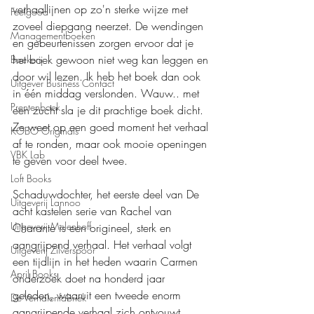
verhaallijnen op zo'n sterke wijze met 
Feelgood
zoveel diepgang neerzet. De wendingen 
Managementboeken
en gebeurtenissen zorgen ervoor dat je 
het boek gewoon niet weg kan leggen en 
Boekerij
door wil lezen. Ik heb het boek dan ook 
Uitgever Business Contact
in één middag verslonden. Wauw.. met 
Prentenboek
een zucht sla je dit prachtige boek dicht. 
Ze weet op een goed moment het verhaal 
KOBO Originals
af te ronden, maar ook mooie openingen 
VBK Lab
te geven voor deel twee. 
Loft Books
Schaduwdochter, het eerste deel van De 
Uitgeverij Lannoo
acht kastelen serie van Rachel van 
Uitgeverij Melenhoff
Charante is een origineel, sterk en 
aangrijpend verhaal. Het verhaal volgt 
Uitgeverij Zilverspoor
een tijdlijn in het heden waarin Carmen 
April Books
onderzoek doet na honderd jaar 
geleden, waaruit een tweede enorm 
De Verhalenfabriek
aangrijpende verhaal zich ontvouwt. 