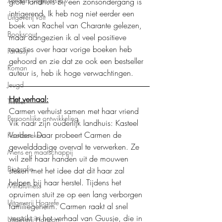
Xanders uitgevers b.v.
grote landhuis bij een zonsondergang is 
intrigerend. Ik heb nog niet eerder een 
Uitgeverij Volt
boek van Rachel van Charante gelezen, 
Bookscout
maar aangezien ik al veel positieve 
reacties over haar vorige boeken heb 
Fantasy
gehoord en zie dat ze ook een bestseller 
Roman
auteur is, heb ik hoge verwachtingen. 
Jeugd
Het verhaal:
Thriller
Carmen verhuist samen met haar vriend 
Persoonlijke ontwikkeling
Vik naar zijn ouderlijk landhuis: Kasteel 
Vorden. Daar probeert Carmen de 
Kookboeken
gewelddadige overval te verwerken. Ze 
Mens en maatschappij
wil zelf haar handen uit de mouwen 
Biografie
steken met het idee dat dit haar zal 
helpen bij haar herstel. Tijdens het 
Mindfulness
opruimen stuit ze op een lang verborgen 
Uitgeverij Hogrefe
familiegeheim. Carmen raakt al snel 
verstrikt in het verhaal van Guusje, die in 
Uitgeverij Horizon