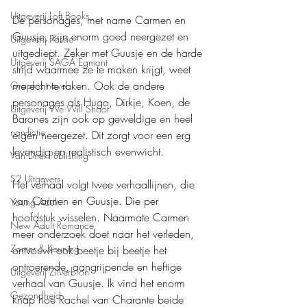
Uitgeverij Loft Books
De personages, met name Carmen en 
Guusje, zijn enorm goed neergezet en 
Uitgeverij Passie
uitgediept. Zeker met Guusje en de harde 
Uitgeverij SAGA Egmont
strijd waarmee ze te maken krijgt, weet 
me echt te raken. Ook de andere 
Graphic novel
personages als Hugo, Dirkje, Koen, de 
Uitgeverij We Will Shoot
Barones zijn ook op geweldige en heel 
non-fictie
eigen neergezet. Dit zorgt voor een erg 
levendig en realistisch evenwicht. 
Van Driel Publishing
S2 Uitgevers
Het verhaal volgt twee verhaallijnen, die 
van Carmen en Guusje. Die per 
Young Adult
hoofdstuk wisselen. Naarmate Carmen 
New Adult Romance
meer onderzoek doet naar het verleden, 
Zomer & Keuning
ontvouwt ook beetje bij beetje het 
ontroerende, aangrijpende en heftige 
Uitgeverij Zilverbron
verhaal van Guusje. Ik vind het enorm 
Gezondheid
knap hoe Rachel van Charante beide 