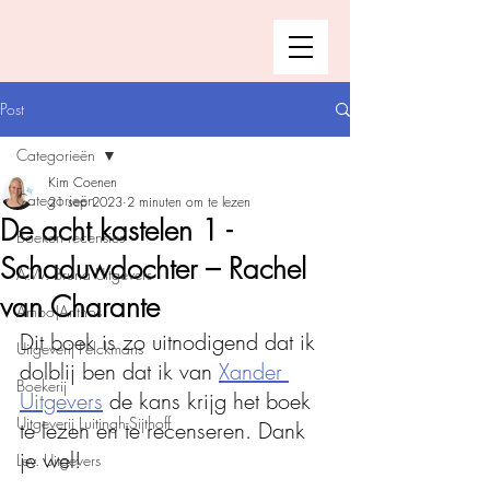
Post
Categorieën
Kim Coenen
Categorieën
21 sep 2023
2 minuten om te lezen
De acht kastelen 1 -
Boeken recensies
Schaduwdochter – Rachel
A.W. Bruna Uitgevers
van Charante
Ambo|Anthos
Dit boek is zo uitnodigend dat ik 
Uitgeverij Pelckmans
dolblij ben dat ik van 
Xander 
Boekerij
Uitgevers
 de kans krijg het boek 
Uitgeverij Luitingh-Sijthoff
te lezen en te recenseren. Dank 
je wel!
Lev. Uitgevers