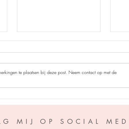
merkingen te plaatsen bij deze post. Neem contact op met de
Perfe
A war of Wyverns - S.F.
Williamson
LG MIJ OP SOCIAL MED