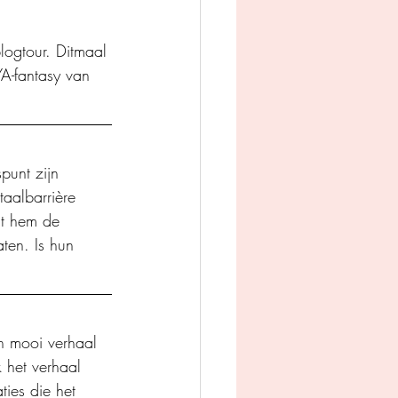
logtour. Ditmaal 
A-fantasy van 
punt zijn 
taalbarrière 
at hem de 
ten. Is hun 
n mooi verhaal 
 het verhaal 
ties die het 