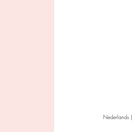
Uitgeverij Ankhhermes
Xanders uitgevers b.v.
Thriller
Persoonlijke o
Nederlands 