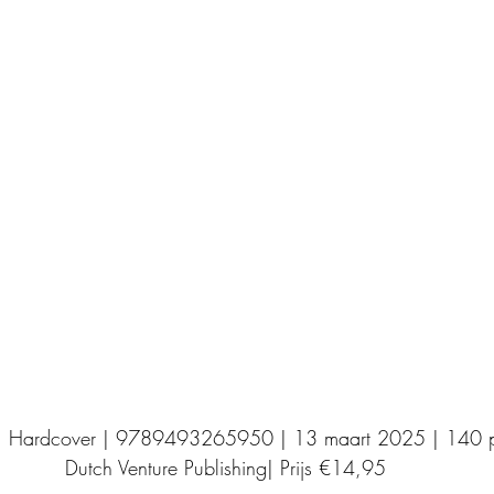
Uitgeverij Elikser
Uitgeverij Hamley Books
Uitgeverij Volt
Bookscout
Fantasy
Ro
ntwikkeling
Kookboeken
Mens en maatsch
| Hardcover | 9789493265950 | 13 maart 2025 | 140 p
Dutch Venture Publishing| Prijs €14,95