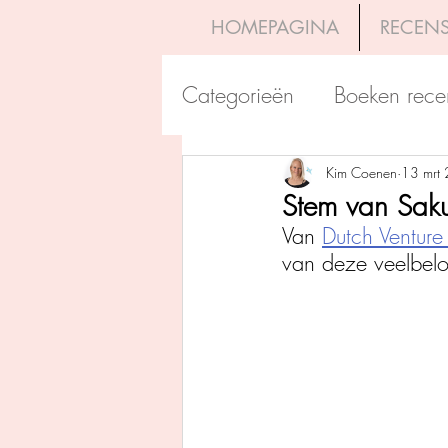
HOMEPAGINA
RECENS
Categorieën
Boeken rece
Uitgeverij Pelckmans
Kim Coenen
13 mrt
Stem van Sakur
Van 
Dutch Venture 
Overamstel Uitgevers
van deze veelbelo
Uitgeverij Clavis
Dutc
Uitgeverij Blossom Books