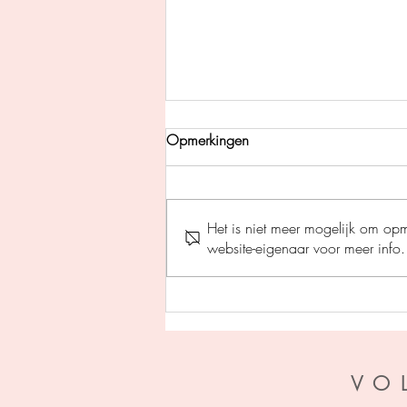
Opmerkingen
Het is niet meer mogelijk om op
website-eigenaar voor meer info.
Pil des doods - Gerard
Legerstee
VO