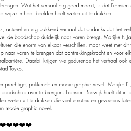
n brengen. Wat het verhaal erg goed maakt, is dat Fransien
e wijze in haar beelden heeft weten uit te drukken.
s, actueel en erg pakkend verhaal dat ondanks dat het ver
 wel de boodschap duidelijk naar voren brengt. Marijke F. Ja
turen die enorm van elkaar verschillen, maar weet met dit 
p naar voren te brengen dat aantrekkingskracht en voor el
taalbarrière. Daarbij krijgen we gedurende het verhaal ook e
stad Toyko.
n prachtige, pakkende en mooie graphic novel. Marijke F.
e boodschap over te brengen. Fransien Boswijk heeft dit in 
n weten uit te drukken die veel emoties en gevoelens laten
 en mooie graphic novel.
❤️❤️❤️❤️❤️