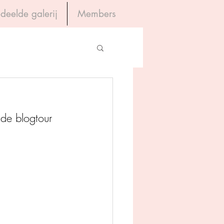
deelde galerij
Members
Inloggen
gevers
de blogtour 
House of Books
rum
tein