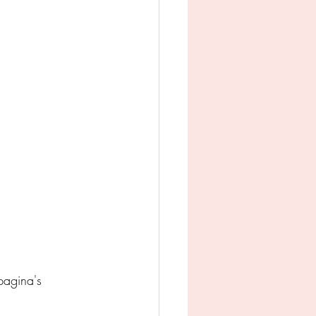
man
Jeugd
appij
agina's