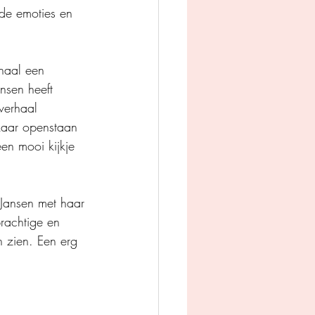
 de emoties en 
haal een 
nsen heeft 
verhaal 
kaar openstaan 
en mooi kijkje 
 Jansen met haar 
prachtige en 
 zien. Een erg 