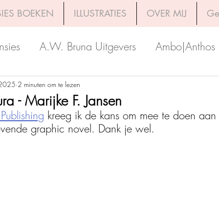
IES BOEKEN
ILLUSTRATIES
OVER MIJ
Ge
nsies
A.W. Bruna Uitgevers
Ambo|Anthos
Boekerij
Uitgeverij Luitingh-Sijthoff
Lev. Uit
 2025
2 minuten om te lezen
a - Marijke F. Jansen
Publishing
 kreeg ik de kans om mee te doen aan 
Godijn Publishing
Kosmos Uitgevers
The 
vende graphic novel. Dank je wel. 
h Venture Publishers
Uitgeverij Kokboekencent
Uitgeverij HarperCollins
Uitgeverij de Fon