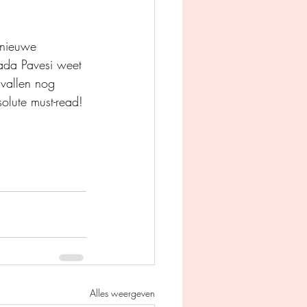
 nieuwe 
iada Pavesi weet 
vallen nog 
solute must-read!
Alles weergeven