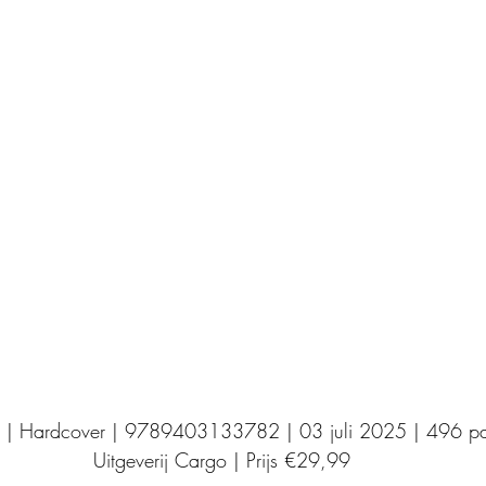
Uitgeverij Elikser
Uitgeverij Hamley Books
Uitgeverij Volt
Bookscout
Fantasy
Ro
ntwikkeling
Kookboeken
Mens en maatsch
 | Hardcover | 9789403133782 | 03 juli 2025 | 496 pa
Uitgeverij Cargo | Prijs €29,99