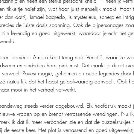
enzinnig en heeft een sterke persoonlijkheid — heerlijk verfr
 tikkeltje naïef zijn, wat haar juist menselijk maakt. Haar 
er dan dat?), Ismael Sagredo, is mysterieus, scherp en intr
recies de juiste dosis spanning. Ook de bijpersonages zoal
 zijn levendig en goed uitgewerkt, waardoor je echt het gev
wereld.
teen boeiend: Ambra keert terug naar Venetië, waar ze wor
rdween en sindsdien haar pink mist. Dat maakt je direct nie
verweeft Pavesi magie, geheimen en oude legendes door h
zó natuurlijk dat het haast geloofwaardig aanvoelt. Ook ha
maar mooi in het verhaal verwerkt.
andeweg steeds verder opgebouwd. Elk hoofdstuk maakt j
t nieuwe vragen op en brengt verrassende wendingen. Nu ik
merk ik dat ik meer verbanden zie en dat de puzzelstukjes 
j de eerste keer. Het plot is verrassend en goed uitgewerkt;