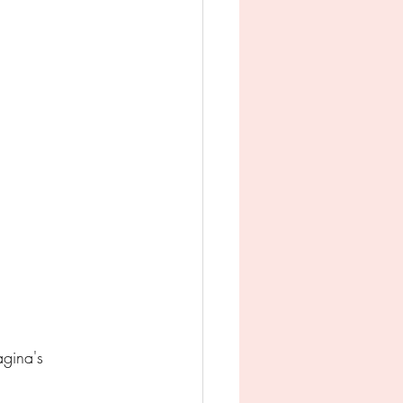
man
Jeugd
appij
gina's