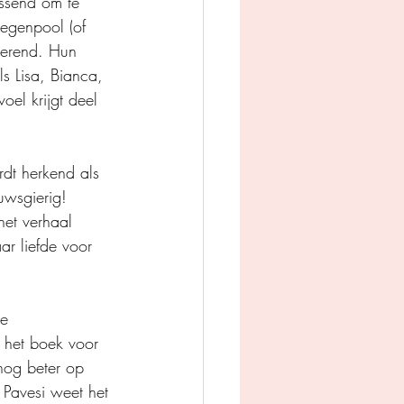
issend om te 
tegenpool (of 
igerend. Hun 
s Lisa, Bianca, 
oel krijgt deel 
dt herkend als 
uwsgierig! 
et verhaal 
ar liefde voor 
e 
 het boek voor 
nog beter op 
 Pavesi weet het 