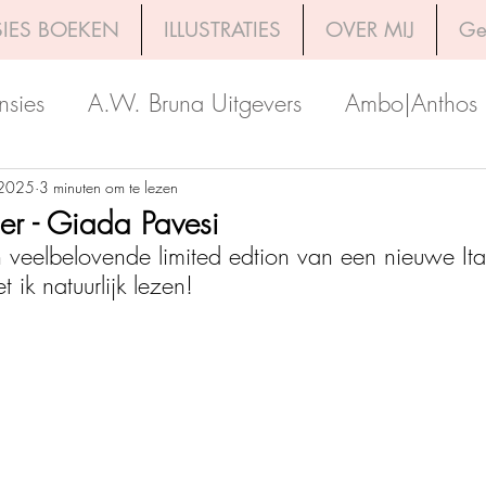
IES BOEKEN
ILLUSTRATIES
OVER MIJ
Ge
nsies
A.W. Bruna Uitgevers
Ambo|Anthos
Boekerij
Uitgeverij Luitingh-Sijthoff
Lev. Uit
 2025
3 minuten om te lezen
per - Giada Pavesi
 veelbelovende limited edtion van een nieuwe Ita
Godijn Publishing
Kosmos Uitgevers
The 
 ik natuurlijk lezen!
h Venture Publishers
Uitgeverij Kokboekencent
Uitgeverij HarperCollins
Uitgeverij de Fon