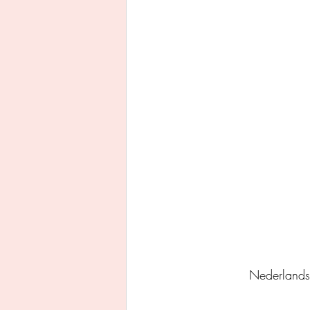
Uitgeverij Ankhhermes
Xanders uitgevers b.v.
Thriller
Persoonlijke o
Nederlands