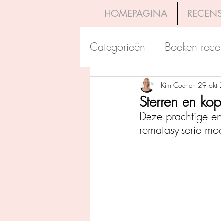
HOMEPAGINA
RECENS
Categorieën
Boeken rece
Uitgeverij Pelckmans
Kim Coenen
29 okt
Sterren en ko
Deze prachtige en
Overamstel Uitgevers
romatasy-serie moet
Uitgeverij Clavis
Dutc
Uitgeverij Blossom Books