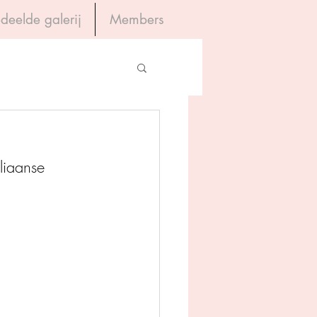
deelde galerij
Members
Inloggen
gevers
liaanse 
House of Books
rum
tein