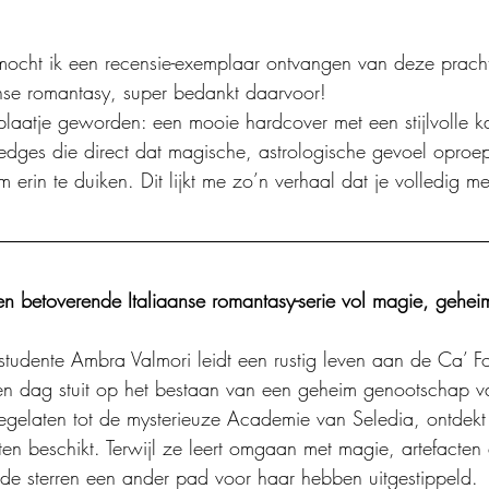
mocht ik een recensie-exemplaar ontvangen van deze prach
nse romantasy, super bedankt daarvoor! 
plaatje geworden: een mooie hardcover met een stijlvolle ka
dges die direct dat magische, astrologische gevoel oproe
 erin te duiken. Dit lijkt me zo’n verhaal dat je volledig m
en betoverende Italiaanse romantasy-serie vol magie, gehei
udente Ambra Valmori leidt een rustig leven aan de Ca’ Fosc
een dag stuit op het bestaan van een geheim genootschap v
gelaten tot de mysterieuze Academie van Seledia, ontdekt
ten beschikt. Terwijl ze leert omgaan met magie, artefact
de sterren een ander pad voor haar hebben uitgestippeld.