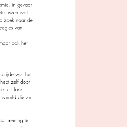
mie, in gevaar 
ertrouwen wat 
op zoek naar de 
eegjes van 
maar ook het 
zijde wist het 
 hebt zelf door 
eken. Haar 
e wereld die ze 
aar mening te 