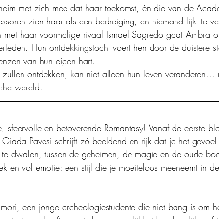
eim met zich mee dat haar toekomst, én die van de Acade
ssoren zien haar als een bedreiging, en niemand lijkt te v
en met haar voormalige rivaal Ismael Sagredo gaat Ambra 
rleden. Hun ontdekkingstocht voert hen door de duistere st
enzen van hun eigen hart.
zullen ontdekken, kan niet alleen hun leven veranderen… 
che wereld. 
sfeervolle en betoverende Romantasy! Vanaf de eerste blad
 Giada Pavesi schrijft zó beeldend en rijk dat je het gevoel
ië te dwalen, tussen de geheimen, de magie en de oude bo
uniek en vol emotie: een stijl die je moeiteloos meeneemt in d
ori, een jonge archeologiestudente die niet bang is om h