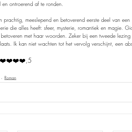
d en ontroerend af te ronden.
en prachtig, meeslepend en betoverend eerste deel van een
erie die alles heeft: sfeer, mysterie, romantiek en magie. G
 betoveren met haar woorden. Zeker bij een tweede lezing 
aats. Ik kan niet wachten tot het vervolg verschijnt, een ab
❤️❤️❤️❤️,5
Roman