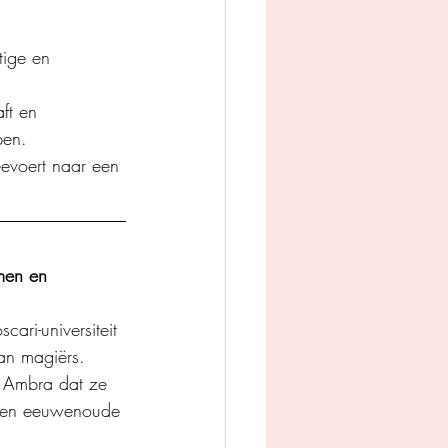
tige en 
ft en 
pen. 
eevoert naar een 
men en 
ari-universiteit 
an magiërs. 
 Ambra dat ze 
en en eeuwenoude 