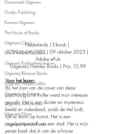
Overamstel Uitgevers
Godijn Publishing
Kosmos Uitgevers
The House of Books
Uitgeverij Clavis
Nederlands | E-book | 
9789464661989 | 09 oktober 2023 | 
Dutch Venture Publishers
Adobe ePub
Uitgeverij Kokboekencentrum
Uitgeverij Hamley Books | Prijs 10,99
Uitgeverij Blossom Books
Voor het lezen:
Uitgeverij HarperCollins
Bij het zien van de cover van deze 
Uitgeverij de Fontein
psychologische thriller werd mijn interesse 
gewekt. Het is een duister en mysterieus 
Uitgeverij Ankhhermes
beeld en inderdaad, zoals de titel luidt, 
Uitgeverij Elikser
lijkt er storm op komst. Het is een 
vogelperspectief van een stad. Het is mijn 
Uitgeverij Hamley Books
eerste boek dat ik van de schrijver 