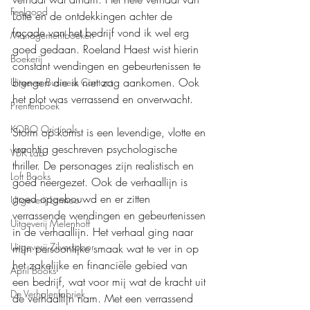
Feelgood
Lotte en de ontdekkingen achter de 
façade van het bedrijf vond ik wel erg 
Managementboeken
goed gedaan. Roeland Haest wist hierin 
Boekerij
constant wendingen en gebeurtenissen te 
brengen die ik niet zag aankomen. Ook 
Uitgever Business Contact
het plot was verrassend en onverwacht. 
Prentenboek
KOBO Originals
Storm op komst is een levendige, vlotte en 
krachtig geschreven psychologische 
VBK Lab
thriller. De personages zijn realistisch en 
Loft Books
goed neergezet. Ook de verhaallijn is 
goed opgebouwd en er zitten 
Uitgeverij Lannoo
verrassende wendingen en gebeurtenissen 
Uitgeverij Melenhoff
in de verhaallijn. Het verhaal ging naar 
Uitgeverij Zilverspoor
mijn persoonlijke smaak wat te ver in op 
het zakelijke en financiële gebied van 
April Books
een bedrijf, wat voor mij wat de kracht uit 
De Verhalenfabriek
de verhaallijn nam. Met een verrassend 