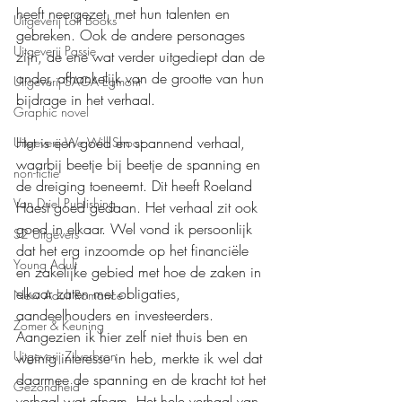
heeft neergezet, met hun talenten en 
Uitgeverij Loft Books
gebreken. Ook de andere personages 
Uitgeverij Passie
zijn, de ene wat verder uitgediept dan de 
ander, afhankelijk van de grootte van hun 
Uitgeverij SAGA Egmont
bijdrage in het verhaal.
Graphic novel
Het is een goed en spannend verhaal, 
Uitgeverij We Will Shoot
waarbij beetje bij beetje de spanning en 
non-fictie
de dreiging toeneemt. Dit heeft Roeland 
Van Driel Publishing
Haest goed gedaan. Het verhaal zit ook 
goed in elkaar. Wel vond ik persoonlijk 
S2 Uitgevers
dat het erg inzoomde op het financiële 
Young Adult
en zakelijke gebied met hoe de zaken in 
elkaar zaten met obligaties, 
New Adult Romance
aandeelhouders en investeerders. 
Zomer & Keuning
Aangezien ik hier zelf niet thuis ben en 
Uitgeverij Zilverbron
weinig interesse in heb, merkte ik wel dat 
daarmee de spanning en de kracht tot het 
Gezondheid
verhaal wat afnam. Het hele verhaal van 