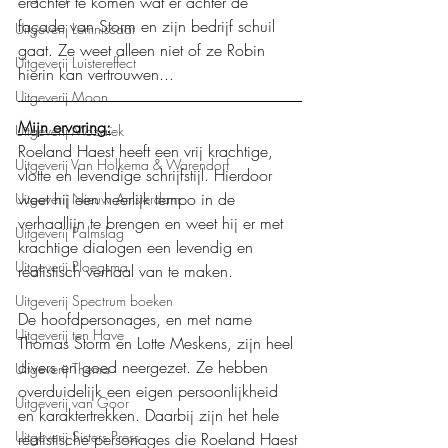
erachter te komen wat er achter de 
façade van Storm en zijn bedrijf schuil 
Uitgeverij Lemniscaat
gaat. Ze weet alleen niet of ze Robin 
Uitgeverij Luistereffect
hierin kan vertrouwen...
Uitgeverij Moon
Mijn ervaring:
Uitgeverij Mozaïek
Roeland Haest heeft een vrij krachtige, 
Uitgeverij Van Holkema & Warendorf
vlotte en levendige schrijfstijl. Hierdoor 
weet hij een heerlijk tempo in de 
Uitgeverij Nieuw Amsterdam
verhaallijn te brengen en weet hij er met 
Uitgeverij Palmslag
krachtige dialogen een levendig en 
Uitgeverij Ploegsma
realistisch verhaal van te maken. 
Uitgeverij Spectrum boeken
De hoofdpersonages, en met name 
Uitgeverij ten Have
Thomas Storm en Lotte Meskens, zijn heel 
divers en goed neergezet. Ze hebben 
Uitgeverij Thema
overduidelijk een eigen persoonlijkheid 
Uitgeverij van Goor
en karaktertrekken. Daarbij zijn het hele 
Uitgeverij Sisters Press
realistische personages die Roeland Haest 