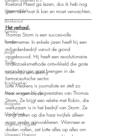
Xanders uitgevers b.v.
Roeland Haest ga lezen, dus ik heb nog 
Uitgeverij Volt
geen idee wat ik kan en moet verwachten.
Bookscout
Het verhaal:
Fantasy
Thomas Storm is een succesvolle 
Roman
ondernemer. In enkele jaren heeft hij een 
miljardenbedrijf vanuit de grond 
Jeugd
opgebouwd. Hij heeft een revolutionaire 
Thriller
onderzoeksmethode ontwikkeld die grote 
veranderingen gaat brengen in de 
Persoonlijke ontwikkeling
farmaceutische sector. 
Kookboeken
Lotte Meskens is journaliste en stelt zo 
haar vragen bij de prestaties van Thomas 
Mens en maatschappij
Storm. Ze krijgt een relatie met Robin, die 
Biografie
werkzaam is in het bedrijf van Storm. Ze 
Mindfulness
vangt zaken op die haar twijfels alleen 
maar verder aanwakkeren. Wanneer er 
Uitgeverij Hogrefe
doden vallen, zet Lotte alles op alles om 
Uitgeverij Horizon