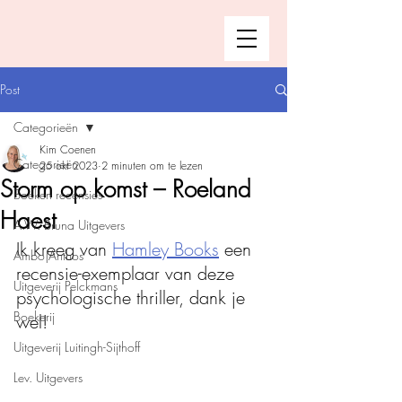
Post
Categorieën
Kim Coenen
Categorieën
25 okt 2023
2 minuten om te lezen
Storm op komst – Roeland
Boeken recensies
Haest
A.W. Bruna Uitgevers
Ik kreeg van 
Hamley Books
 een 
Ambo|Anthos
recensie-exemplaar van deze 
Uitgeverij Pelckmans
psychologische thriller, dank je 
Boekerij
wel!
Uitgeverij Luitingh-Sijthoff
Lev. Uitgevers