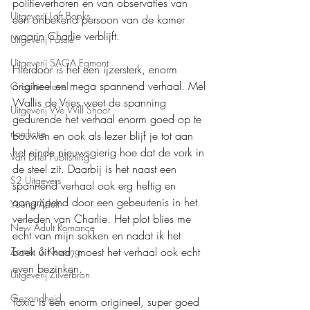
politieverhoren en van observaties van 
Uitgeverij Loft Books
een onbekend persoon van de kamer 
waarin Charlie verblijft.
Uitgeverij Passie
Uitgeverij SAGA Egmont
Hierdoor is het een ijzersterk, enorm 
origineel en mega spannend verhaal. Mel 
Graphic novel
Wallis de Vries weet de spanning 
Uitgeverij We Will Shoot
gedurende het verhaal enorm goed op te 
non-fictie
bouwen en ook als lezer blijf je tot aan 
het einde nieuwsgierig hoe dat de vork in 
Van Driel Publishing
de steel zit. Daarbij is het naast een 
S2 Uitgevers
spannend verhaal ook erg heftig en 
aangrijpend door een gebeurtenis in het 
Young Adult
verleden van Charlie. Het plot blies me 
New Adult Romance
echt van mijn sokken en nadat ik het 
boek uit had, moest het verhaal ook echt 
Zomer & Keuning
even bezinken.
Uitgeverij Zilverbron
Gezondheid
Toxic is een enorm origineel, super goed 