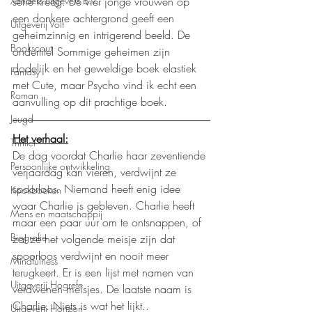
serie kreeg. De vier jonge vrouwen op 
Xanders uitgevers b.v.
een donkere achtergrond geeft een 
Uitgeverij Volt
geheimzinnig en intrigerend beeld. De 
Bookscout
ondertitel Sommige geheimen zijn 
dodelijk en het geweldige boek elastiek 
Fantasy
met Cute, maar Psycho vind ik echt een 
Roman
aanvulling op dit prachtige boek.
Jeugd
Het verhaal:
Thriller
De dag voordat Charlie haar zeventiende 
Persoonlijke ontwikkeling
verjaardag kan vieren, verdwijnt ze 
spoorloos. Niemand heeft enig idee 
Kookboeken
waar Charlie is gebleven. Charlie heeft 
Mens en maatschappij
maar een paar uur om te ontsnappen, of 
Biografie
zal ze het volgende meisje zijn dat 
spoorloos verdwijnt en nooit meer 
Mindfulness
terugkeert. Er is een lijst met namen van 
Uitgeverij Hogrefe
verdwenen meisjes. De laatste naam is 
Charlie. Niets is wat het lijkt..
Uitgeverij Horizon