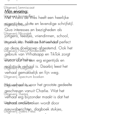
Uitgeverij Lemniscaat
Mijn ervaring:
Uitgeverij Luistereffect
Mel Wallis de Vries heeft een heerlijke 
eigentijdse, vlotte en levendige schrijfstijl. 
Uitgeverij Moon
Qua interesses en bezigheden als 
Uitgeverij Mozaïek
jongens, feestjes, vriendinnen, school, 
muziek etc. heeft ze het verhaal perfect 
Uitgeverij Van Holkema & Warendorf
op deze doelgroep afgestemd. Ook het 
Uitgeverij Nieuw Amsterdam
gebruik van Whatsapp en TikTok zorgt 
Uitgeverij Palmslag
ervoor dat het een erg eigentijds en 
realistisch verhaal is. Daarbij leest het 
Uitgeverij Ploegsma
verhaal gemakkelijk en fijn weg.
Uitgeverij Spectrum boeken
Het verhaal is voor het grootste gedeelte 
Uitgeverij ten Have
geschreven vanuit Charlie. Wat het 
Uitgeverij Thema
verhaal erg bijzonder maakt is dat het 
verhaal onderbroken wordt door 
Uitgeverij van Goor
nieuwsberichten, dagboek stukjes, 
Uitgeverij Sisters Press