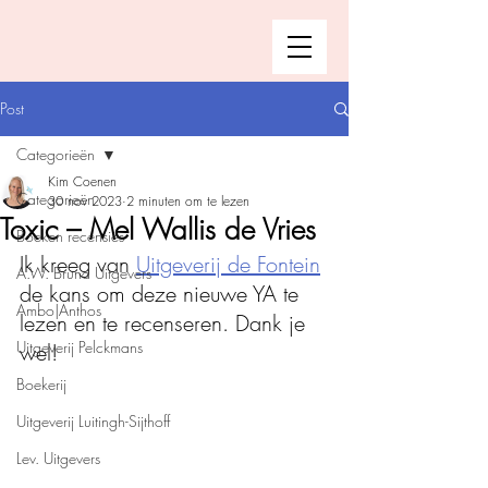
Post
Categorieën
Kim Coenen
Categorieën
30 nov 2023
2 minuten om te lezen
Toxic – Mel Wallis de Vries
Boeken recensies
Ik kreeg van 
Uitgeverij de Fontein
A.W. Bruna Uitgevers
de kans om deze nieuwe YA te 
Ambo|Anthos
lezen en te recenseren. Dank je 
Uitgeverij Pelckmans
wel!
Boekerij
Uitgeverij Luitingh-Sijthoff
Lev. Uitgevers