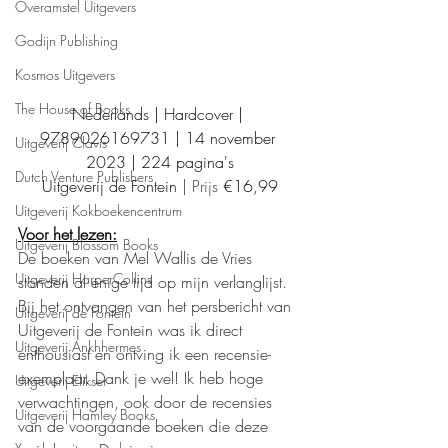
Overamstel Uitgevers
Godijn Publishing
Kosmos Uitgevers
The House of Books
Nederlands | Hardcover | 
9789026169731 | 14 november 
Uitgeverij Clavis
2023 | 224 pagina's
Dutch Venture Publishers
Uitgeverij de Fontein
 | Prijs 
€16,99
Uitgeverij Kokboekencentrum
Voor het lezen:
Uitgeverij Blossom Books
De boeken van Mel Wallis de Vries 
Uitgeverij HarperCollins
stonden al enige tijd op mijn verlanglijst. 
Bij het ontvangen van het persbericht van 
Uitgeverij de Fontein
Uitgeverij de Fontein was ik direct 
Uitgeverij Ankhhermes
enthousiast en ontving ik een recensie-
exemplaar. Dank je wel! Ik heb hoge 
Uitgeverij Elikser
verwachtingen, ook door de recensies 
Uitgeverij Hamley Books
van de voorgaande boeken die deze 