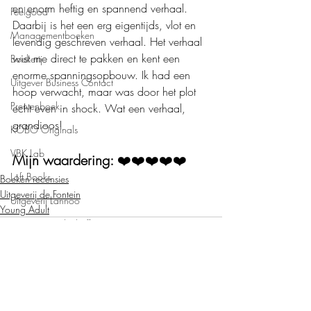
en enorm heftig en spannend verhaal. 
Feelgood
Daarbij is het een erg eigentijds, vlot en 
Managementboeken
levendig geschreven verhaal. Het verhaal 
wist me direct te pakken en kent een 
Boekerij
enorme spanningsopbouw. Ik had een 
Uitgever Business Contact
hoop verwacht, maar was door het plot 
Prentenboek
echt even in shock. Wat een verhaal, 
grandioos!
KOBO Originals
VBK Lab
Mijn waardering: 
❤️❤️❤️❤️❤️
Loft Books
Boeken recensies
Uitgeverij de Fontein
Uitgeverij Lannoo
Young Adult
Uitgeverij Melenhoff
Uitgeverij Zilverspoor
April Books
De Verhalenfabriek