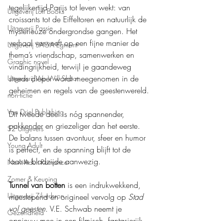
tegelijkertijd Parijs tot leven wekt: van 
Uitgeverij Loft Books
croissants tot de Eiffeltoren en natuurlijk de 
Uitgeverij Passie
mysterieuze ondergrondse gangen. Het 
verhaal verweeft op een fijne manier de 
Uitgeverij SAGA Egmont
thema’s vriendschap, samenwerken en 
Graphic novel
vindingrijkheid, terwijl je gaandeweg 
steeds dieper wordt meegenomen in de 
Uitgeverij We Will Shoot
geheimen en regels van de geestenwereld.
non-fictie
Van Driel Publishing
Dit tweede deel is nóg spannender, 
pakkender en griezeliger dan het eerste. 
S2 Uitgevers
De balans tussen avontuur, sfeer en humor 
Young Adult
is perfect, en de spanning blijft tot de 
laatste bladzijde aanwezig.
New Adult Romance
Zomer & Keuning
Tunnel van botten
 is een indrukwekkend, 
Uitgeverij Zilverbron
meeslepend en origineel vervolg op 
Stad 
vol geesten
. V.E. Schwab neemt je 
Gezondheid
opnieuw mee in een filmisch, fantasierijk 