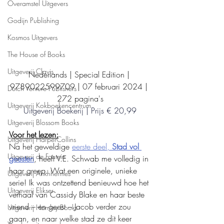
Overamstel Uitgevers
Godijn Publishing
Kosmos Uitgevers
The House of Books
Uitgeverij Clavis
Nederlands | Special Edition | 
9789022599709 | 07 februari 2024 | 
Dutch Venture Publishers
272 pagina's
Uitgeverij Kokboekencentrum
Uitgeverij Boekerij | Prijs € 20,99
Uitgeverij Blossom Books
Voor het lezen:
Uitgeverij HarperCollins
Na het geweldige 
eerste deel, 
Stad vol 
Uitgeverij de Fontein
geesten
, heeft V.E. Schwab me volledig in 
haar greep. Wat een originele, unieke 
Uitgeverij Ankhhermes
serie! Ik was ontzettend benieuwd hoe het 
Uitgeverij Elikser
verhaal van Cassidy Blake en haar beste 
vriend – en geest – Jacob verder zou 
Uitgeverij Hamley Books
gaan, en naar welke stad ze dit keer 