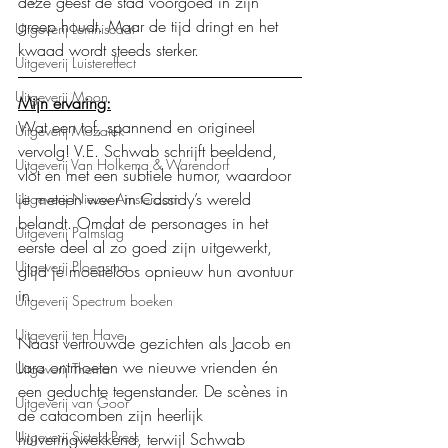
deze geest de stad voorgoed in zijn 
greep houdt. Maar de tijd dringt en het 
Uitgeverij Lemniscaat
kwaad wordt steeds sterker. 
Uitgeverij Luistereffect
Uitgeverij Moon
Mijn ervaring:
Wat een tof, spannend en origineel 
Uitgeverij Mozaïek
vervolg! V.E. Schwab schrijft beeldend, 
Uitgeverij Van Holkema & Warendorf
vlot en met een subtiele humor, waardoor 
je meteen weer in Cassidy’s wereld 
Uitgeverij Nieuw Amsterdam
belandt. Omdat de personages in het 
Uitgeverij Palmslag
eerste deel al zo goed zijn uitgewerkt, 
Uitgeverij Ploegsma
glijd je moeiteloos opnieuw hun avontuur 
in.
Uitgeverij Spectrum boeken
Uitgeverij ten Have
Naast vertrouwde gezichten als Jacob en 
Lara ontmoeten we nieuwe vrienden én 
Uitgeverij Thema
een geduchte tegenstander. De scènes in 
Uitgeverij van Goor
de catacomben zijn heerlijk 
Uitgeverij Sisters Press
huiveringwekkend, terwijl Schwab 