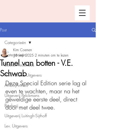
Post
Categorieën
Kim Coenen
Categorieën
18 sep 2025
2 minuten om te lezen
Tunnel van botten - V.E.
Boeken recensies
Schwab
A.W. Bruna Uitgevers
Deze Special Edition serie lag al 
Ambo|Anthos
even te wachten, maar na het 
Uitgeverij Pelckmans
geweldige eerste deel, direct 
Boekerij
door met deel twee. 
Uitgeverij Luitingh-Sijthoff
Lev. Uitgevers