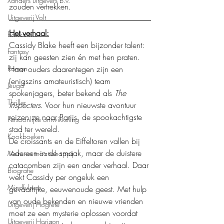
Xanders uitgevers b.v.
zouden vertrekken.
Uitgeverij Volt
Het verhaal:
Bookscout
Cassidy Blake heeft een bijzonder talent: 
Fantasy
zij kan geesten zien én met hen praten. 
Haar ouders daarentegen zijn een 
Roman
(enigszins amateuristisch) team 
Jeugd
spokenjagers, beter bekend als 
The 
Thriller
Inspecters
. Voor hun nieuwste avontuur 
reizen ze naar Parijs, de spookachtigste 
Persoonlijke ontwikkeling
stad ter wereld.
Kookboeken
De croissants en de Eiffeltoren vallen bij 
iedereen in de smaak, maar de duistere 
Mens en maatschappij
catacomben zijn een ander verhaal. Daar 
Biografie
wekt Cassidy per ongeluk een 
Mindfulness
gevaarlijke, eeuwenoude geest. Met hulp 
van oude bekenden en nieuwe vrienden 
Uitgeverij Hogrefe
moet ze een mysterie oplossen voordat 
Uitgeverij Horizon