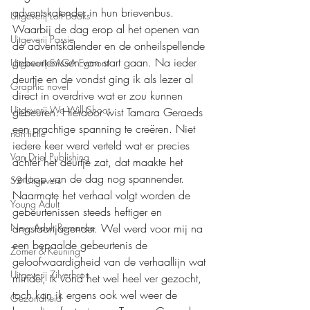
adventskalender in hun brievenbus. 
Uitgeverij Loft Books
Waarbij de dag erop al het openen van 
Uitgeverij Passie
de adventskalender en de onheilspellende 
gebeurtenissen van start gaan. Na ieder 
Uitgeverij SAGA Egmont
deurtje en de vondst ging ik als lezer al 
Graphic novel
direct in overdrive wat er zou kunnen 
Uitgeverij We Will Shoot
gebeuren. Hierdoor wist Tamara Geraeds 
een prachtige spanning te creëren. Niet 
non-fictie
iedere keer werd verteld wat er precies 
Van Driel Publishing
achter het deurtje zat, dat maakte het 
verloop van de dag nog spannender. 
S2 Uitgevers
Naarmate het verhaal volgt worden de 
Young Adult
gebeurtenissen steeds heftiger en 
New Adult Romance
angstaanjagender. Wel werd voor mij na 
een bepaalde gebeurtenis de 
Zomer & Keuning
geloofwaardigheid van de verhaallijn wat 
Uitgeverij Zilverbron
minder, ik vond het wel heel ver gezocht, 
toch kon ik ergens ook wel weer de 
Gezondheid