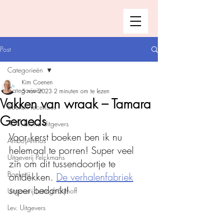
Post
Categorieën
Kim Coenen
Categorieën
5 nov 2023
2 minuten om te lezen
Vakken van wraak – Tamara
Boeken recensies
Geraeds
A.W. Bruna Uitgevers
Voor kerst boeken ben ik nu 
Ambo|Anthos
helemaal te porren! Super veel 
Uitgeverij Pelckmans
zin om dit tussendoortje te 
Boekerij
ontdekken. 
De verhalenfabriek
super bedankt!
Uitgeverij Luitingh-Sijthoff
Lev. Uitgevers