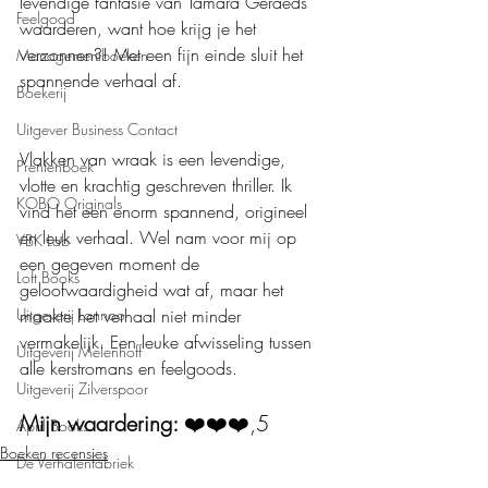
levendige fantasie van Tamara Geraeds 
Feelgood
waarderen, want hoe krijg je het 
verzonnen?! Met een fijn einde sluit het 
Managementboeken
spannende verhaal af.
Boekerij
Uitgever Business Contact
Vlakken van wraak is een levendige, 
Prentenboek
vlotte en krachtig geschreven thriller. Ik 
KOBO Originals
vind het een enorm spannend, origineel 
en leuk verhaal. Wel nam voor mij op 
VBK Lab
een gegeven moment de 
Loft Books
geloofwaardigheid wat af, maar het 
Uitgeverij Lannoo
maakte het verhaal niet minder 
vermakelijk. Een leuke afwisseling tussen 
Uitgeverij Melenhoff
alle kerstromans en feelgoods.
Uitgeverij Zilverspoor
Mijn waardering: 
❤️❤️❤️,5
April Books
Boeken recensies
De Verhalenfabriek
Thriller