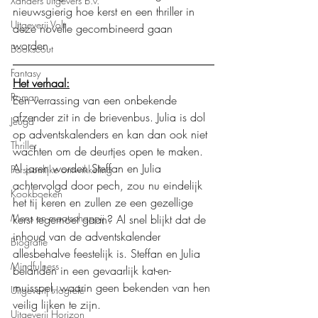
Xanders uitgevers b.v.
nieuwsgierig hoe kerst en een thriller in 
Uitgeverij Volt
deze novelle gecombineerd gaan 
worden. 
Bookscout
Fantasy
Het verhaal:
Roman
Een verrassing van een onbekende 
afzender zit in de brievenbus. Julia is dol 
Jeugd
op adventskalenders en kan dan ook niet 
Thriller
wachten om de deurtjes open te maken. 
Al jaren worden Steffan en Julia 
Persoonlijke ontwikkeling
achtervolgd door pech, zou nu eindelijk 
Kookboeken
het tij keren en zullen ze een gezellige 
Mens en maatschappij
kerst tegemoet gaan? Al snel blijkt dat de 
inhoud van de adventskalender 
Biografie
allesbehalve feestelijk is. Steffan en Julia 
Mindfulness
belanden in een gevaarlijk kat-en-
muisspel, waarin geen bekenden van hen 
Uitgeverij Hogrefe
veilig lijken te zijn.  
Uitgeverij Horizon