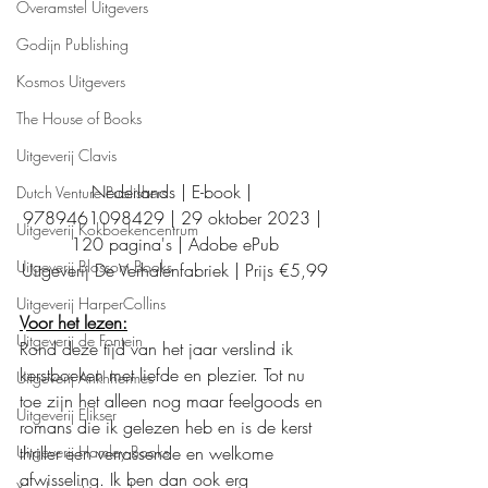
Overamstel Uitgevers
Godijn Publishing
Kosmos Uitgevers
The House of Books
Uitgeverij Clavis
Nederlands | E-book | 
Dutch Venture Publishers
9789461098429 | 29 oktober 2023 | 
Uitgeverij Kokboekencentrum
120 pagina's | Adobe ePub
Uitgeverij Blossom Books
Uitgeverij De Verhalenfabriek | Prijs €5,99
Uitgeverij HarperCollins
Voor het lezen:
Uitgeverij de Fontein
Rond deze tijd van het jaar verslind ik 
kerstboeken met liefde en plezier. Tot nu 
Uitgeverij Ankhhermes
toe zijn het alleen nog maar feelgoods en 
Uitgeverij Elikser
romans die ik gelezen heb en is de kerst 
Uitgeverij Hamley Books
thriller een verrassende en welkome 
afwisseling. Ik ben dan ook erg 