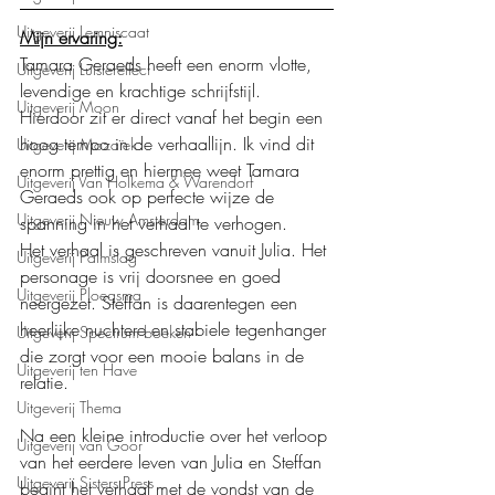
Uitgeverij Lemniscaat
Mijn ervaring:
Tamara Geraeds heeft een enorm vlotte, 
Uitgeverij Luistereffect
levendige en krachtige schrijfstijl. 
Uitgeverij Moon
Hierdoor zit er direct vanaf het begin een 
hoog tempo in de verhaallijn. Ik vind dit 
Uitgeverij Mozaïek
enorm prettig en hiermee weet Tamara 
Uitgeverij Van Holkema & Warendorf
Geraeds ook op perfecte wijze de 
Uitgeverij Nieuw Amsterdam
spanning in het verhaal te verhogen. 
Het verhaal is geschreven vanuit Julia. Het 
Uitgeverij Palmslag
personage is vrij doorsnee en goed 
Uitgeverij Ploegsma
neergezet. Steffan is daarentegen een 
heerlijke nuchtere en stabiele tegenhanger 
Uitgeverij Spectrum boeken
die zorgt voor een mooie balans in de 
Uitgeverij ten Have
relatie. 
Uitgeverij Thema
Na een kleine introductie over het verloop 
Uitgeverij van Goor
van het eerdere leven van Julia en Steffan 
Uitgeverij Sisters Press
begint het verhaal met de vondst van de 