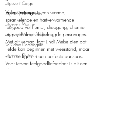
Uitgeverij Cargo
Valentijnstango
 is een warme, 
Uitgeverij Prometheus
sprankelende en hartverwarmende 
Uitgeverij Marmer
feelgood vol humor, diepgang, chemie 
en psychologisch gelaagde personages. 
Uitgeverij Maven Publishing
Met dit verhaal laat Lindi Melse zien dat 
De Crime Compagnie
liefde kan beginnen met weerstand, maar 
Uitgeverij Kluitman
kan eindigen in een perfecte danspas. 
Voor iedere feelgoodliefhebber is dit een 
absolute aanrader.
Mijn waardering: 
❤️❤️❤️❤️
Boeken recensies
Loft Books