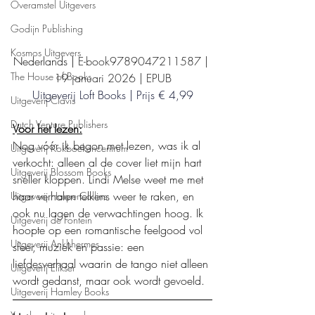
Overamstel Uitgevers
Godijn Publishing
Kosmos Uitgevers
Nederlands | 
E-book9789047211587 | 
The House of Books
19 januari 2026 | EPUB
Uitgeverij Loft Books | Prijs € 4,99
Uitgeverij Clavis
Dutch Venture Publishers
Voor het lezen:
Nog vóór ik begon met lezen, was ik al 
Uitgeverij Kokboekencentrum
verkocht: alleen al de cover liet mijn hart 
Uitgeverij Blossom Books
sneller kloppen. Lindi Melse weet me met 
haar verhalen telkens weer te raken, en 
Uitgeverij HarperCollins
ook nu lagen de verwachtingen hoog. Ik 
Uitgeverij de Fontein
hoopte op een romantische feelgood vol 
Uitgeverij Ankhhermes
sfeer, muziek en passie: een 
liefdesverhaal waarin de tango niet alleen 
Uitgeverij Elikser
wordt gedanst, maar ook wordt gevoeld.
Uitgeverij Hamley Books