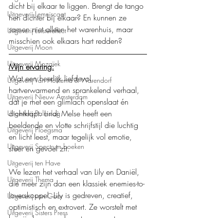
dicht bij elkaar te liggen. Brengt de tango 
Uitgeverij Lemniscaat
hen dichter bij elkaar? En kunnen ze 
samen niet alleen het warenhuis, maar 
Uitgeverij Luistereffect
misschien ook elkaars hart redden? 
Uitgeverij Moon
Uitgeverij Mozaïek
Mijn ervaring:
Wat een heerlijk liefdevol, 
Uitgeverij Van Holkema & Warendorf
hartverwarmend en sprankelend verhaal, 
Uitgeverij Nieuw Amsterdam
dat je met een glimlach openslaat én 
dichtklapt. Lindi Melse heeft een 
Uitgeverij Palmslag
beeldende en vlotte schrijfstijl die luchtig 
Uitgeverij Ploegsma
en licht leest, maar tegelijk vol emotie, 
Uitgeverij Spectrum boeken
sfeer en gevoel zit.
Uitgeverij ten Have
We lezen het verhaal van Lily en Daniël, 
Uitgeverij Thema
die meer zijn dan een klassiek enemies-to-
loverskoppel. Lily is gedreven, creatief, 
Uitgeverij van Goor
optimistisch en extrovert. Ze worstelt met 
Uitgeverij Sisters Press