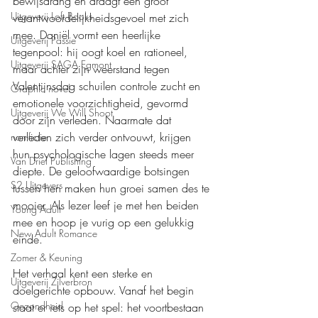
bewijsdrang en draagt een groot 
Uitgeverij Loft Books
verantwoordelijkheidsgevoel met zich 
mee. Daniël vormt een heerlijke 
Uitgeverij Passie
tegenpool: hij oogt koel en rationeel, 
Uitgeverij SAGA Egmont
maar achter zijn weerstand tegen 
Valentijnsdag schuilen controle zucht en 
Graphic novel
emotionele voorzichtigheid, gevormd 
Uitgeverij We Will Shoot
door zijn verleden. Naarmate dat 
verleden zich verder ontvouwt, krijgen 
non-fictie
hun psychologische lagen steeds meer 
Van Driel Publishing
diepte. De geloofwaardige botsingen 
S2 Uitgevers
tussen hen maken hun groei samen des te 
mooier. Als lezer leef je met hen beiden 
Young Adult
mee en hoop je vurig op een gelukkig 
New Adult Romance
einde.
Zomer & Keuning
Het verhaal kent een sterke en 
Uitgeverij Zilverbron
doelgerichte opbouw. Vanaf het begin 
Gezondheid
staat er iets op het spel: het voortbestaan 