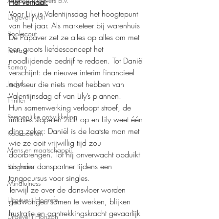
Xanders uitgevers b.v.
Het verhaal:
Voor Lily is Valentijnsdag het hoogtepunt 
Uitgeverij Volt
van het jaar. Als marketeer bij warenhuis 
Bookscout
De Papaver zet ze alles op alles om met 
een groots liefdesconcept het 
Fantasy
noodlijdende bedrijf te redden. Tot Daniël 
Roman
verschijnt: de nieuwe interim financieel 
Jeugd
adviseur die niets moet hebben van 
Valentijnsdag of van Lily’s plannen.
Thriller
Hun samenwerking verloopt stroef, de 
Persoonlijke ontwikkeling
irritaties stapelen zich op en Lily weet één 
ding zeker: Daniël is de laatste man met 
Kookboeken
wie ze ooit vrijwillig tijd zou 
Mens en maatschappij
doorbrengen. Tot hij onverwacht opduikt 
als haar danspartner tijdens een 
Biografie
tangocursus voor singles.
Mindfulness
Terwijl ze over de dansvloer worden 
Uitgeverij Hogrefe
gedwongen samen te werken, blijken 
frustratie en aantrekkingskracht gevaarlijk 
Uitgeverij Horizon