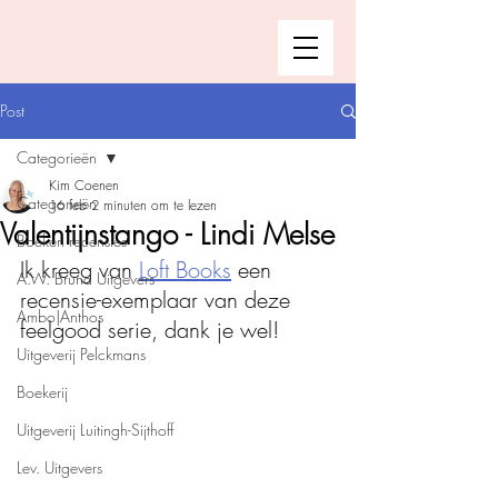
Post
Categorieën
Kim Coenen
Categorieën
16 feb
2 minuten om te lezen
Valentijnstango - Lindi Melse
Boeken recensies
Ik kreeg van 
Loft Books
 een 
A.W. Bruna Uitgevers
recensie-exemplaar van deze 
Ambo|Anthos
feelgood serie, dank je wel!
Uitgeverij Pelckmans
Boekerij
Uitgeverij Luitingh-Sijthoff
Lev. Uitgevers