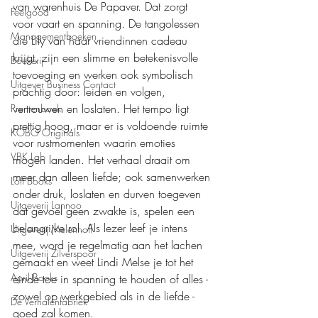
van warenhuis De Papaver. Dat zorgt 
Feelgood
voor vaart en spanning. De tangolessen 
Managementboeken
die Lily van haar vriendinnen cadeau 
krijgt, zijn een slimme en betekenisvolle 
Boekerij
toevoeging en werken ook symbolisch 
Uitgever Business Contact
prachtig door: leiden en volgen, 
vertrouwen en loslaten. Het tempo ligt 
Prentenboek
prettig hoog, maar er is voldoende ruimte 
KOBO Originals
voor rustmomenten waarin emoties 
VBK Lab
mogen landen. Het verhaal draait om 
meer dan alleen liefde; ook samenwerken 
Loft Books
onder druk, loslaten en durven toegeven 
Uitgeverij Lannoo
dat gevoel geen zwakte is, spelen een 
belangrijke rol. Als lezer leef je intens 
Uitgeverij Melenhoff
mee, word je regelmatig aan het lachen 
Uitgeverij Zilverspoor
gemaakt en weet Lindi Melse je tot het 
April Books
einde toe in spanning te houden of alles -
zowel op werkgebied als in de liefde - 
De Verhalenfabriek
goed zal komen.