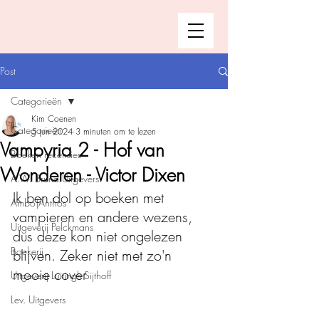
Post
Categorieën
Kim Coenen
Categorieën
5 jun 2024
3 minuten om te lezen
Vampyria 2 - Hof van
Boeken recensies
Wonderen - Victor Dixen
A.W. Bruna Uitgevers
Ik ben dol op boeken met 
Ambo|Anthos
vampieren en andere wezens, 
Uitgeverij Pelckmans
dus deze kon niet ongelezen 
Boekerij
blijven. Zeker niet met zo'n 
mooie cover
Uitgeverij Luitingh-Sijthoff
Lev. Uitgevers