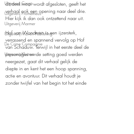
Uitgeverij Cargo
dit deel mooi wordt afgesloten, geeft het 
verhaal ook een opening naar deel drie. 
Uitgeverij Prometheus
Hier kijk ik dan ook ontzettend naar uit.
Uitgeverij Marmer
Hof van Wonderen is een ijzersterk, 
Uitgeverij Maven Publishing
verrassend en spannend vervolg op Hof 
De Crime Compagnie
van Schaduw. Terwijl in het eerste deel de 
personages en de setting goed werden 
Uitgeverij Kluitman
neergezet, gaat dit verhaal gelijk de 
diepte in en kent het een hoop spanning, 
actie en avontuur. Dit verhaal houdt je 
zonder twijfel van het begin tot het einde 
in zijn greep. Ik ben enorm enthousiast 
over dit sterke vervolg van de serie. 
Mijn waardering: 
❤️❤️❤️❤️
Boeken recensies
Fantasy
Uitgeverij Luitingh-Sijthoff