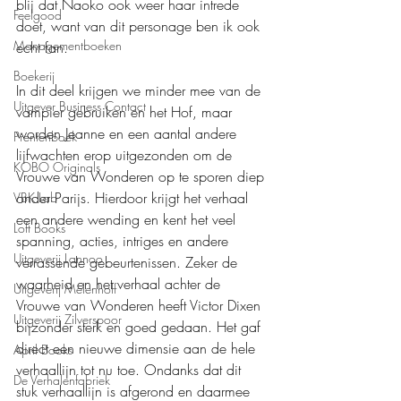
blij dat Naoko ook weer haar intrede 
Feelgood
doet, want van dit personage ben ik ook 
Managementboeken
echt fan.
Boekerij
In dit deel krijgen we minder mee van de 
Uitgever Business Contact
vampier gebruiken en het Hof, maar 
worden Jeanne en een aantal andere 
Prentenboek
lijfwachten erop uitgezonden om de 
KOBO Originals
Vrouwe van Wonderen op te sporen diep 
onder Parijs. Hierdoor krijgt het verhaal 
VBK Lab
een andere wending en kent het veel 
Loft Books
spanning, acties, intriges en andere 
Uitgeverij Lannoo
verrassende gebeurtenissen. Zeker de 
waarheid en het verhaal achter de 
Uitgeverij Melenhoff
Vrouwe van Wonderen heeft Victor Dixen 
Uitgeverij Zilverspoor
bijzonder sterk en goed gedaan. Het gaf 
direct een nieuwe dimensie aan de hele 
April Books
verhaallijn tot nu toe. Ondanks dat dit 
De Verhalenfabriek
stuk verhaallijn is afgerond en daarmee 