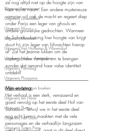
ze nog altijd niet op de hoogte zijn van 
Uitgeverij Lemniscaat
haar echte naam. Een andere mysterieuze 
vampier wil ook de macht en regeert diep 
Uitgeverij Luistereffect
onder Parijs een leger van ghouls en 
Uitgeverij Moon
andere gruwelijke gedrochten. Wanneer 
de Schaduwkoning hier hoogte van krijgt 
Uitgeverij Mozaïek
stuurt hij zijn leger van lijfwachten hierop 
Uitgeverij Van Holkema & Warendorf
af. Zal het Jeanne lukken om de 
ondergrondse vampier om te brengen 
Uitgeverij Nieuw Amsterdam
zonder dat iemand haar valse identiteit 
Uitgeverij Palmslag
ontdekt?
Uitgeverij Ploegsma
Mijn ervaring:
Uitgeverij Spectrum boeken
Het verhaal is een sterk, verrassend en 
Uitgeverij ten Have
goed vervolg op het eerste deel Hof van 
Uitgeverij Thema
Schaduw. Terwijl we in het eerste deel 
nog echt kennis maakten met de vele 
Uitgeverij van Goor
personages en de verhaallijn langzaam 
Uitgeverij Sisters Press
werd opgebouwd, gaat in dit deel direct 