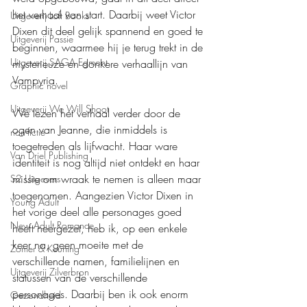
het verhaal van start. Daarbij weet Victor 
Uitgeverij Loft Books
Dixen dit deel gelijk spannend en goed te 
Uitgeverij Passie
beginnen, waarmee hij je terug trekt in de 
Uitgeverij SAGA Egmont
mysterieuze en donkere verhaallijn van 
Vampyria.
Graphic novel
Uitgeverij We Will Shoot
We lezen het verhaal verder door de 
ogen van Jeanne, die inmiddels is 
non-fictie
toegetreden als lijfwacht. Haar ware 
Van Driel Publishing
identiteit is nog altijd niet ontdekt en haar 
missie om wraak te nemen is alleen maar 
S2 Uitgevers
toegenomen. Aangezien Victor Dixen in 
Young Adult
het vorige deel alle personages goed 
New Adult Romance
heeft neergezet, heb ik, op een enkele 
keer na, geen moeite met de 
Zomer & Keuning
verschillende namen, familielijnen en 
Uitgeverij Zilverbron
statussen van de verschillende 
personages. Daarbij ben ik ook enorm 
Gezondheid