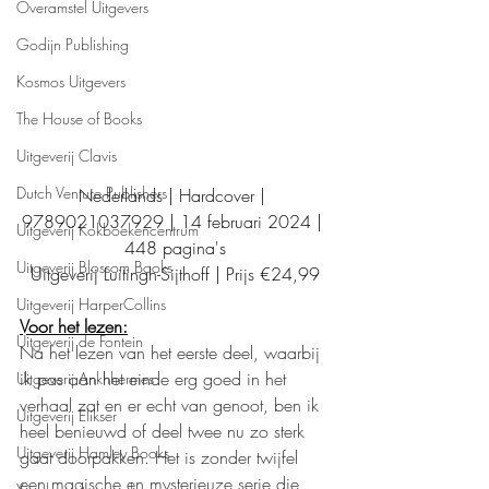
Overamstel Uitgevers
Godijn Publishing
Kosmos Uitgevers
The House of Books
Uitgeverij Clavis
Dutch Venture Publishers
Nederlands | Hardcover | 
9789021037929 | 14 februari 2024 | 
Uitgeverij Kokboekencentrum
448 pagina's
Uitgeverij Blossom Books
Uitgeverij Luitingh-Sijthoff | Prijs €24,99
Uitgeverij HarperCollins
Voor het lezen:
Uitgeverij de Fontein
Na het lezen van het eerste deel, waarbij 
ik pas aan het einde erg goed in het 
Uitgeverij Ankhhermes
verhaal zat en er echt van genoot, ben ik 
Uitgeverij Elikser
heel benieuwd of deel twee nu zo sterk 
Uitgeverij Hamley Books
gaat doorpakken. Het is zonder twijfel 
een magische en mysterieuze serie die 