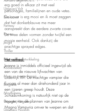
Xanders uitgevers b.v.
erg goed in elkaar zit met veel 
Uitgeverij Volt
personages, familielijnen en oude vetes. 
De cover is erg mooi en ik moet zeggen 
Bookscout
dat het donkerblauwe me meer 
Fantasy
aanspreekt dan de eerdere zwarte cover. 
Roman
De twee delen vormen zonder twijfel een 
mooie eenheid. Ook dankzij de 
Jeugd
prachtige sprayed edges.
Thriller
Het verhaal:
Persoonlijke ontwikkeling
Jeanne is inmiddels officieel ingewijd als 
Kookboeken
een van de nieuwe lijfwachten van 
Mens en maatschappij
Lodewijk XIV. De machtige vampier die 
Europa al meer dan driehonderd jaar in 
Biografie
een ijzeren greep houdt. Deze 
Mindfulness
Schaduwkoning is natuurlijk niet op de 
hoogte van de plannen van Jeanne om 
Uitgeverij Hogrefe
Magna Vampyria omver te werpen en dat 
Uitgeverij Horizon