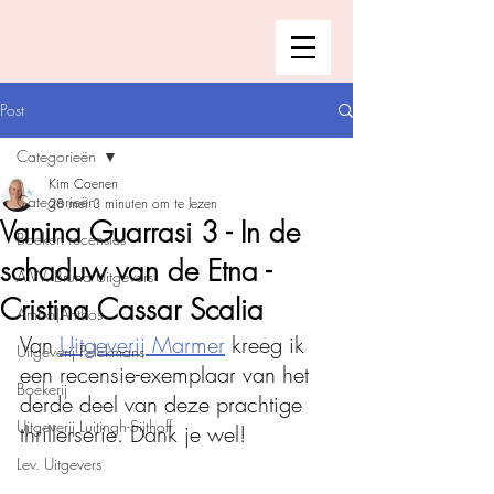
Post
Categorieën
Kim Coenen
Categorieën
28 mei
3 minuten om te lezen
Vanina Guarrasi 3 - In de
Boeken recensies
schaduw van de Etna -
A.W. Bruna Uitgevers
Cristina Cassar Scalia
Ambo|Anthos
Van 
Uitgeverij Marmer
 kreeg ik 
Uitgeverij Pelckmans
een recensie-exemplaar van het 
Boekerij
derde deel van deze prachtige 
Uitgeverij Luitingh-Sijthoff
thrillerserie. Dank je wel!
Lev. Uitgevers