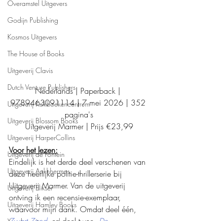
Overamstel Uitgevers
Godijn Publishing
Kosmos Uitgevers
The House of Books
Uitgeverij Clavis
Dutch Venture Publishers
Nederlands | Paperback | 
9789463091114 | 7 mei 2026 | 352 
Uitgeverij Kokboekencentrum
pagina's
Uitgeverij Blossom Books
Uitgeverij Marmer | Prijs €23,99
Uitgeverij HarperCollins
Voor het lezen:
Uitgeverij de Fontein
Eindelijk is het derde deel verschenen van 
Uitgeverij Ankhhermes
deze heerlijke politie-thrillerserie bij 
Uitgeverij Marmer. Van de uitgeverij 
Uitgeverij Elikser
ontving ik een recensie-exemplaar, 
Uitgeverij Hamley Books
waarvoor mijn dank. Omdat deel één, 
Zwart Zand
, en deel twee, 
De 