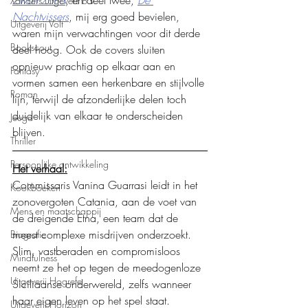
Xanders uitgevers b.v.
Nachtvissers
, mij erg goed bevielen, 
Uitgeverij Volt
waren mijn verwachtingen voor dit derde 
Bookscout
deel hoog. Ook de covers sluiten 
opnieuw prachtig op elkaar aan en 
Fantasy
vormen samen een herkenbare en stijlvolle 
Roman
lijn, terwijl de afzonderlijke delen toch 
duidelijk van elkaar te onderscheiden 
Jeugd
blijven.
Thriller
Persoonlijke ontwikkeling
Het verhaal:
Commissaris Vanina Guarrasi leidt in het 
Kookboeken
zonovergoten Catania, aan de voet van 
Mens en maatschappij
de dreigende Etna, een team dat de 
meest complexe misdrijven onderzoekt. 
Biografie
Slim, vastberaden en compromisloos 
Mindfulness
neemt ze het op tegen de meedogenloze 
Uitgeverij Hogrefe
Siciliaanse onderwereld, zelfs wanneer 
haar eigen leven op het spel staat.
Uitgeverij Horizon