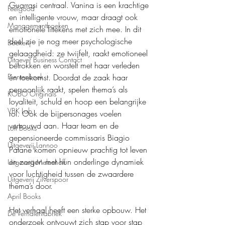
Guarrasi centraal. Vanina is een krachtige 
Feelgood
en intelligente vrouw, maar draagt ook 
Managementboeken
emotionele littekens met zich mee. In dit 
deel zie je nog meer psychologische 
Boekerij
gelaagdheid: ze twijfelt, raakt emotioneel 
Uitgever Business Contact
betrokken en worstelt met haar verleden 
én toekomst. Doordat de zaak haar 
Prentenboek
persoonlijk raakt, spelen thema’s als 
KOBO Originals
loyaliteit, schuld en hoop een belangrijke 
VBK Lab
rol. Ook de bijpersonages voelen 
vertrouwd aan. Haar team en de 
Loft Books
gepensioneerde commissaris Biagio 
Uitgeverij Lannoo
Patanè komen opnieuw prachtig tot leven 
en zorgen met hun onderlinge dynamiek 
Uitgeverij Melenhoff
voor luchtigheid tussen de zwaardere 
Uitgeverij Zilverspoor
thema’s door.
April Books
Het verhaal heeft een sterke opbouw. Het 
De Verhalenfabriek
onderzoek ontvouwt zich stap voor stap 