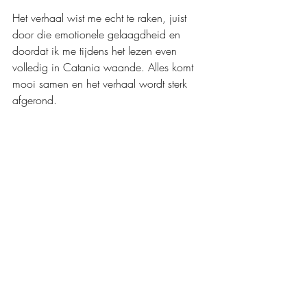
Het verhaal wist me echt te raken, juist 
door die emotionele gelaagdheid en 
doordat ik me tijdens het lezen even 
volledig in Catania waande. Alles komt 
mooi samen en het verhaal wordt sterk 
afgerond.
In de schaduw van de Etna 
is een 
sfeervolle, gelaagde en spannende 
politiethriller. Met haar beeldende en 
toegankelijke schrijfstijl zet Cristina 
Cassar Scalia opnieuw een 
indrukwekkend verhaal neer waarin 
spanning, emotie, sterke thema’s en de 
Siciliaanse cultuur prachtig samenkomen. 
Dit is voor mij tot nu toe absoluut het 
beste deel uit de serie.