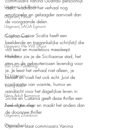
commissaris Vanina Guarrasi persoonlijk 
Uitgeverij Loft Books
raakt, waardoor het verhaal nog 
emotioneler en gelaagder aanvoelt dan 
Uitgeverij Passie
de voorgaande delen.
Uitgeverij SAGA Egmont
Cristina Cassar Scalia heeft een 
Graphic novel
beeldende en toegankelijke schrijfstijl die 
Uitgeverij We Will Shoot
vlot leest en moeiteloos meesleept. 
Hierdoor zie je de Siciliaanse stad, het 
non-fictie
eten en de gebeurtenissen levendig voor 
Van Driel Publishing
je. Je leest het verhaal niet alleen, je 
S2 Uitgevers
beleeft en voelt het ook echt. Juist de 
combinatie van warmte, humor en 
Young Adult
aandacht voor het dagelijkse leven in 
New Adult Romance
Sicilië en Catania geeft deze thriller een 
heel eigen sfeer en maakt het anders dan 
Zomer & Keuning
de doorsnee thriller.
Uitgeverij Zilverbron
Gezondheid
Opnieuw staat commissaris Vanina 