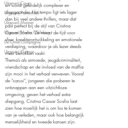
Uitgeverij Cargo
en wordt geleidelijk complexer en 
diepgaander. Het tempo ligt iets lager 
Uitgeverij Prometheus
dan bij veel andere thrillers, maar dat 
Uitgeverij Marmer
past perfect bij de stijl van Cristina 
Cassar Scalia. Ze neemt de tijd voor 
Uitgeverij Maven Publishing
sfeer, karakterontwikkeling en emotionele 
De Crime Compagnie
verdieping, waardoor je als lezer steeds 
Uitgeverij Kluitman
meer betrokken raakt. 
Thema’s als armoede, jeugdcriminaliteit, 
vriendschap en de invloed van de maffia 
zijn mooi in het verhaal verweven. Vooral 
de “carusi”, jongeren die proberen te 
ontsnappen aan een uitzichtloze 
omgeving, geven het verhaal extra 
diepgang. Cristina Cassar Scalia laat 
zien hoe moeilijk het is om los te komen 
van je verleden, maar ook hoe belangrijk 
menselijkheid en tweede kansen zijn.