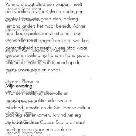
Vanina draagt altijd een wapen, heeft 
Uitgeverij Lemniscaat
een voorliefde voor stijlvolle kleding en 
geniet intens van goed eten, zolang 
Uitgeverij Luistereffect
iemand anders het maar bereidt. Achter 
Uitgeverij Moon
haar koele professionaliteit schuilt een 
Uitgeverij Mozaïek
vrouw die nooit opgeeft en koste wat kost 
gerechtigheid nastreeft. In een stad waar 
Uitgeverij Van Holkema & Warendorf
gevaar en verleiding hand in hand gaan, 
Uitgeverij Nieuw Amsterdam
balanceert Vanina voortdurend op de 
grens tussen orde en chaos.
Uitgeverij Palmslag
Uitgeverij Ploegsma
Mijn ervaring:
Uitgeverij Spectrum boeken
Wat een heerlijke, sfeervolle en 
meeslepende politiethriller waarin 
Uitgeverij ten Have
misdaad, emotie en de Siciliaanse cultuur 
Uitgeverij Thema
prachtig samenkomen. Ik vind het erg 
sterk dat Cristina Cassar Scalia ditmaal 
Uitgeverij van Goor
heeft gekozen voor een zaak die 
Uitgeverij Sisters Press