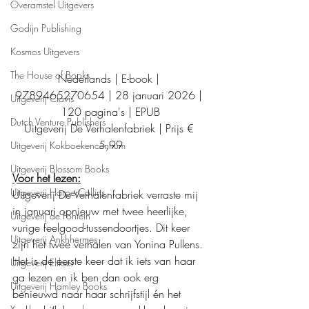
Overamstel Uitgevers
Godijn Publishing
Kosmos Uitgevers
The House of Books
Nederlands | E-book | 
9789465270654 | 28 januari 2026 | 
Uitgeverij Clavis
120 pagina's | EPUB
Dutch Venture Publishers
Uitgeverij De Verhalenfabriek | Prijs € 
5,99
Uitgeverij Kokboekencentrum
Uitgeverij Blossom Books
Voor het lezen:
Uitgeverij HarperCollins
Uitgeverij De Verhalenfabriek verraste mij 
in januari opnieuw met twee heerlijke, 
Uitgeverij de Fontein
vurige feelgood-tussendoortjes. Dit keer 
Uitgeverij Ankhhermes
zijn het twee verhalen van Yonina Pullens. 
Het is de eerste keer dat ik iets van haar 
Uitgeverij Elikser
ga lezen en ik ben dan ook erg 
Uitgeverij Hamley Books
benieuwd naar haar schrijfstijl én het 