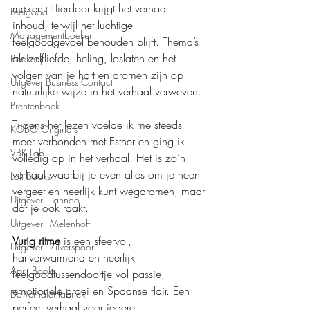
maken. Hierdoor krijgt het verhaal 
Feelgood
inhoud, terwijl het luchtige 
Managementboeken
feelgoodgevoel behouden blijft. Thema’s 
als zelfliefde, heling, loslaten en het 
Boekerij
volgen van je hart en dromen zijn op 
Uitgever Business Contact
natuurlijke wijze in het verhaal verweven.
Prentenboek
Tijdens het lezen voelde ik me steeds 
KOBO Originals
meer verbonden met Esther en ging ik 
VBK Lab
volledig op in het verhaal. Het is zo’n 
verhaal waarbij je even alles om je heen 
Loft Books
vergeet en heerlijk kunt wegdromen, maar 
Uitgeverij Lannoo
dat je ook raakt.
Uitgeverij Melenhoff
Vurig ritme
 is een sfeervol, 
Uitgeverij Zilverspoor
hartverwarmend en heerlijk 
April Books
feelgoodtussendoortje vol passie, 
emotionele groei en Spaanse flair. Een 
De Verhalenfabriek
perfect verhaal voor iedere 