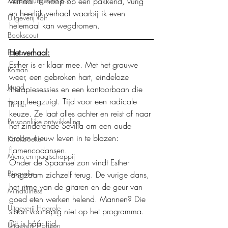
Xanders uitgevers b.v.
verhaal. Ik hoop op een pakkend, vurig 
en heerlijk verhaal waarbij ik even 
Uitgeverij Volt
helemaal kan wegdromen.
Bookscout
Het verhaal:
Fantasy
Esther is er klaar mee. Met het grauwe 
Roman
weer, een gebroken hart, eindeloze 
Jeugd
therapiesessies en een kantoorbaan die 
haar leegzuigt. Tijd voor een radicale 
Thriller
keuze. Ze laat alles achter en reist af naar 
Persoonlijke ontwikkeling
het zinderende Sevilla om een oude 
droom nieuw leven in te blazen: 
Kookboeken
flamencodansen.
Mens en maatschappij
Onder de Spaanse zon vindt Esther 
Biografie
langzaam zichzelf terug. De vurige dans, 
het ritme van de gitaren en de geur van 
Mindfulness
goed eten werken helend. Mannen? Die 
Uitgeverij Hogrefe
staan voorlopig niet op het programma. 
Dit is háár tijd.
Uitgeverij Horizon