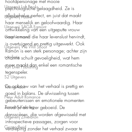
hoofdpersonage met mooie 
Uitgeverij Loft Books
psychologische gelaagdheid. Ze is 
allesbehalve perfect, en juist dat maakt 
Uitgeverij Passie
haar menselijk en geloofwaardig. Haar 
Uitgeverij SAGA Egmont
ontwikkeling van een uitgeputte vrouw 
naar iemand die haar levenslust hervindt, 
Graphic novel
is overtuigend en prettig uitgewerkt. Ook 
Uitgeverij We Will Shoot
Ramón is een sterk personage; achter zijn 
non-fictie
charme schuilt gevoeligheid, wat hem 
meer maakt dan enkel een romantische 
Van Driel Publishing
tegenspeler.
S2 Uitgevers
De opbouw van het verhaal is prettig en 
Young Adult
goed in balans. De afwisseling tussen 
New Adult Romance
gebeurtenissen en emotionele momenten 
Zomer & Keuning
houdt je als lezer geboeid. De 
dansscènes, die worden afgewisseld met 
Uitgeverij Zilverbron
introspectieve passages, zorgen voor 
Gezondheid
verdieping zonder het verhaal zwaar te 