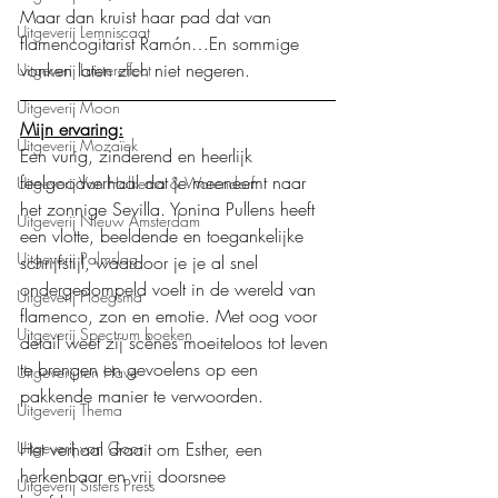
Maar dan kruist haar pad dat van 
Uitgeverij Lemniscaat
flamencogitarist Ramón…En sommige 
vonken laten zich niet negeren.
Uitgeverij Luistereffect
Uitgeverij Moon
Mijn ervaring:
Uitgeverij Mozaïek
Een vurig, zinderend en heerlijk 
feelgoodverhaal dat je meeneemt naar 
Uitgeverij Van Holkema & Warendorf
het zonnige Sevilla. Yonina Pullens heeft 
Uitgeverij Nieuw Amsterdam
een vlotte, beeldende en toegankelijke 
Uitgeverij Palmslag
schrijfstijl, waardoor je je al snel 
ondergedompeld voelt in de wereld van 
Uitgeverij Ploegsma
flamenco, zon en emotie. Met oog voor 
Uitgeverij Spectrum boeken
detail weet zij scènes moeiteloos tot leven 
te brengen en gevoelens op een 
Uitgeverij ten Have
pakkende manier te verwoorden.
Uitgeverij Thema
Uitgeverij van Goor
Het verhaal draait om Esther, een 
herkenbaar en vrij doorsnee 
Uitgeverij Sisters Press