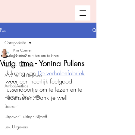
Post
Categorieën
Kim Coenen
Categorieën
11 feb
2 minuten om te lezen
Vurig ritme - Yonina Pullens
Boeken recensies
Ik kreeg van 
De verhalenfabriek
A.W. Bruna Uitgevers
weer een heerlijk feelgood 
Ambo|Anthos
tussendoortje om te lezen en te 
Uitgeverij Pelckmans
recenseren. Dank je wel!
Boekerij
Uitgeverij Luitingh-Sijthoff
Lev. Uitgevers