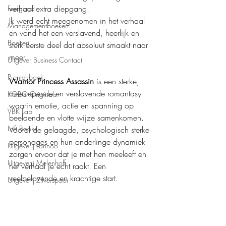
verhaal extra diepgang.
Feelgood
Ik werd echt meegenomen in het verhaal 
Managementboeken
en vond het een verslavend, heerlijk en 
Boekerij
sterk eerste deel dat absoluut smaakt naar 
meer.
Uitgever Business Contact
Prentenboek
Warrior Princess Assassin
 is een sterke, 
meeslepende en verslavende romantasy 
KOBO Originals
waarin emotie, actie en spanning op 
VBK Lab
beeldende en vlotte wijze samenkomen. 
Loft Books
Vooral de gelaagde, psychologisch sterke 
personages en hun onderlinge dynamiek 
Uitgeverij Lannoo
zorgen ervoor dat je met hen meeleeft en 
Uitgeverij Melenhoff
het verhaal je echt raakt. Een 
veelbelovende en krachtige start.
Uitgeverij Zilverspoor
April Books
Mijn waardering: 
❤️❤️❤️❤️,5
De Verhalenfabriek
Boeken recensies