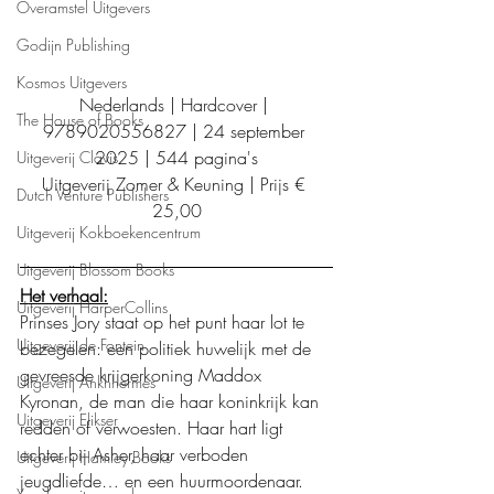
Overamstel Uitgevers
Godijn Publishing
Kosmos Uitgevers
Nederlands | Hardcover | 
The House of Books
9789020556827 | 24 september 
2025 | 544 pagina's
Uitgeverij Clavis
Uitgeverij Zomer & Keuning | Prijs € 
Dutch Venture Publishers
25,00
Uitgeverij Kokboekencentrum
Uitgeverij Blossom Books
Het verhaal:
Uitgeverij HarperCollins
Prinses Jory staat op het punt haar lot te 
Uitgeverij de Fontein
bezegelen: een politiek huwelijk met de 
gevreesde krijgerkoning Maddox 
Uitgeverij Ankhhermes
Kyronan, de man die haar koninkrijk kan 
Uitgeverij Elikser
redden of verwoesten. Haar hart ligt 
echter bij Asher, haar verboden 
Uitgeverij Hamley Books
jeugdliefde… en een huurmoordenaar.