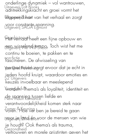
onderlinge dynamiek – vol wantrouwen, 
Uitgeverij Loft Books
aantrekkingskracht en groei vormt het 
kloppend hart van het verhaal en zorgt 
Uitgeverij Passie
voor constante spanning.
Uitgeverij SAGA Egmont
Graphic novel
Het verhaal heeft een fijne opbouw en 
een wisselend tempo. Toch wist het me 
Uitgeverij We Will Shoot
continu te boeien, te pakken en te 
non-fictie
fascineren. De afwisseling van 
perspectieven zorgt ervoor dat je echt in 
Van Driel Publishing
ieders hoofd kruipt, waardoor emoties en 
S2 Uitgevers
keuzes invoelbaar en meeslepend 
Young Adult
worden. Thema’s als loyaliteit, identiteit en 
de spanning tussen liefde en 
New Adult Romance
verantwoordelijkheid komen sterk naar 
Zomer & Keuning
voren. Hoe ver ben je bereid te gaan 
voor je land én voor de mensen van wie 
Uitgeverij Zilverbron
je houdt? Ook thema’s als trauma, 
Gezondheid
vertrouwen en morele grijstinten geven het 