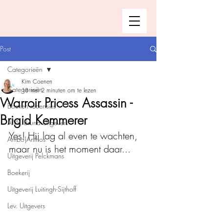
Post
Categorieën
Kim Coenen
Categorieën
18 mei
2 minuten om te lezen
Warroir Pricess Assassin -
Boeken recensies
Brigid Kemmerer
A.W. Bruna Uitgevers
Yes! Hij lag al even te wachten, 
Ambo|Anthos
maar nu is het moment daar...
Uitgeverij Pelckmans
Boekerij
Uitgeverij Luitingh-Sijthoff
Lev. Uitgevers