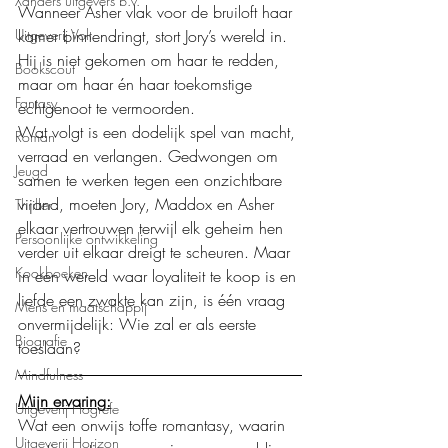
Xanders uitgevers b.v.
Wanneer Asher vlak voor de bruiloft haar 
Uitgeverij Volt
kamer binnendringt, stort Jory’s wereld in. 
Hij is niet gekomen om haar te redden, 
Bookscout
maar om haar én haar toekomstige 
Fantasy
echtgenoot te vermoorden.
Wat volgt is een dodelijk spel van macht, 
Roman
verraad en verlangen. Gedwongen om 
Jeugd
samen te werken tegen een onzichtbare 
vijand, moeten Jory, Maddox en Asher 
Thriller
elkaar vertrouwen terwijl elk geheim hen 
Persoonlijke ontwikkeling
verder uit elkaar dreigt te scheuren. Maar 
Kookboeken
in een wereld waar loyaliteit te koop is en 
liefde een zwakte kan zijn, is één vraag 
Mens en maatschappij
onvermijdelijk: Wie zal er als eerste 
Biografie
toeslaan?
Mindfulness
Mijn ervaring:
Uitgeverij Hogrefe
Wat een onwijs toffe romantasy, waarin 
Uitgeverij Horizon