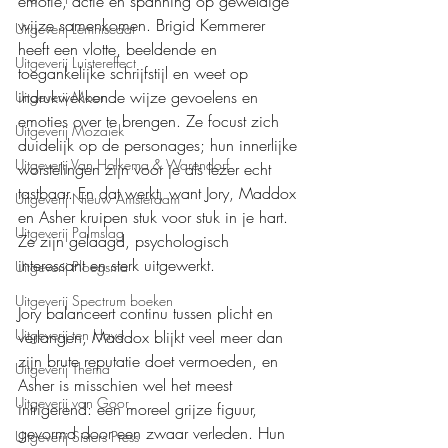
emotie, actie en spanning op geweldige 
wijze samenkomen. Brigid Kemmerer 
Uitgeverij Lemniscaat
heeft een vlotte, beeldende en 
Uitgeverij Luistereffect
toegankelijke schrijfstijl en weet op 
indrukwekkende wijze gevoelens en 
Uitgeverij Moon
emoties over te brengen. Ze focust zich 
Uitgeverij Mozaïek
duidelijk op de personages; hun innerlijke 
Uitgeverij Van Holkema & Warendorf
worstelingen zijn voor je als lezer echt 
tastbaar. En dat werkt, want Jory, Maddox 
Uitgeverij Nieuw Amsterdam
en Asher kruipen stuk voor stuk in je hart. 
Uitgeverij Palmslag
Ze zijn gelaagd, psychologisch 
interessant en sterk uitgewerkt.
Uitgeverij Ploegsma
Uitgeverij Spectrum boeken
Jory balanceert continu tussen plicht en 
Uitgeverij ten Have
verlangen, Maddox blijkt veel meer dan 
zijn brute reputatie doet vermoeden, en 
Uitgeverij Thema
Asher is misschien wel het meest 
Uitgeverij van Goor
intrigerend: een moreel grijze figuur, 
gevormd door een zwaar verleden. Hun 
Uitgeverij Sisters Press