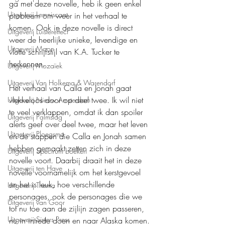
ga met deze novelle, heb ik geen enkel 
Uitgeverij Lemniscaat
probleem om weer in het verhaal te 
komen. Ook in deze novelle is direct 
Uitgeverij Luistereffect
weer de heerlijke unieke, levendige en 
Uitgeverij Moon
vlotte schrijfstijl van K.A. Tucker te 
herkennen.
Uitgeverij Mozaïek
Uitgeverij Van Holkema & Warendorf
Het verhaal van Calla en Jonah gaat 
vlekkeloos door op deel twee. Ik wil niet 
Uitgeverij Nieuw Amsterdam
te veel verklappen, omdat ik dan spoiler 
Uitgeverij Palmslag
alerts geef over deel twee, maar het leven 
Uitgeverij Ploegsma
en de stappen die Calla en Jonah samen 
hebben gemaakt zetten zich in deze 
Uitgeverij Spectrum boeken
novelle voort. Daarbij draait het in deze 
Uitgeverij ten Have
novelle voornamelijk om het kerstgevoel 
en het is leuk, hoe verschillende 
Uitgeverij Thema
personages, ook de personages die we 
Uitgeverij van Goor
tot nu toe aan de zijlijn zagen passeren, 
Uitgeverij Sisters Press
nu in intrede doen en naar Alaska komen.