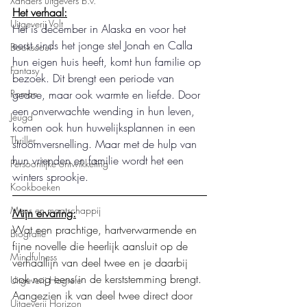
Xanders uitgevers b.v.
Het verhaal:
Uitgeverij Volt
Het is december in Alaska en voor het 
eerst sinds het jonge stel Jonah en Calla 
Bookscout
hun eigen huis heeft, komt hun familie op 
Fantasy
bezoek. Dit brengt een periode van 
gedoe, maar ook warmte en liefde. Door 
Roman
een onverwachte wending in hun leven, 
Jeugd
komen ook hun huwelijksplannen in een 
Thriller
stroomversnelling. Maar met de hulp van 
hun vrienden en familie wordt het een 
Persoonlijke ontwikkeling
winters sprookje. 
Kookboeken
Mens en maatschappij
Mijn ervaring:
Wat een prachtige, hartverwarmende en 
Biografie
fijne novelle die heerlijk aansluit op de 
Mindfulness
verhaallijn van deel twee en je daarbij 
ook nog eens in de kerststemming brengt. 
Uitgeverij Hogrefe
Aangezien ik van deel twee direct door 
Uitgeverij Horizon