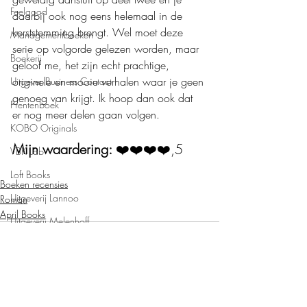
Feelgood
daarbij ook nog eens helemaal in de 
kerststemming brengt. Wel moet deze 
Managementboeken
serie op volgorde gelezen worden, maar 
Boekerij
geloof me, het zijn echt prachtige, 
originele en mooie verhalen waar je geen 
Uitgever Business Contact
genoeg van krijgt. Ik hoop dan ook dat 
Prentenboek
er nog meer delen gaan volgen. 
KOBO Originals
Mijn waardering: 
❤️❤️❤️❤️,5
VBK Lab
Loft Books
Boeken recensies
Uitgeverij Lannoo
Roman
April Books
Uitgeverij Melenhoff
Uitgeverij Zilverspoor
April Books
De Verhalenfabriek