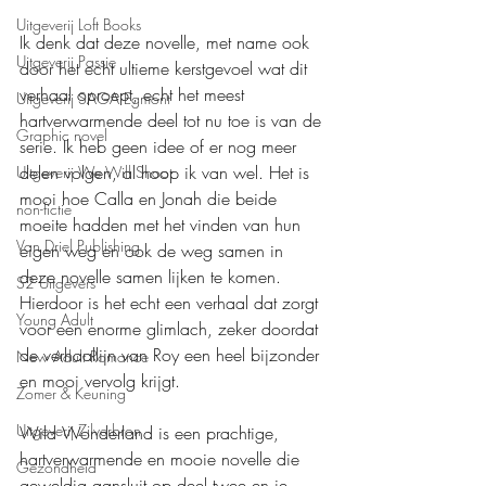
Uitgeverij Loft Books
Ik denk dat deze novelle, met name ook 
Uitgeverij Passie
door het echt ultieme kerstgevoel wat dit 
verhaal oproept, echt het meest 
Uitgeverij SAGA Egmont
hartverwarmende deel tot nu toe is van de 
Graphic novel
serie. Ik heb geen idee of er nog meer 
delen volgen, al hoop ik van wel. Het is 
Uitgeverij We Will Shoot
mooi hoe Calla en Jonah die beide 
non-fictie
moeite hadden met het vinden van hun 
Van Driel Publishing
eigen weg en ook de weg samen in 
deze novelle samen lijken te komen. 
S2 Uitgevers
Hierdoor is het echt een verhaal dat zorgt 
Young Adult
voor een enorme glimlach, zeker doordat 
de verhaallijn van Roy een heel bijzonder 
New Adult Romance
en mooi vervolg krijgt.
Zomer & Keuning
Uitgeverij Zilverbron
Wild Wonderland is een prachtige, 
hartverwarmende en mooie novelle die 
Gezondheid
geweldig aansluit op deel twee en je 