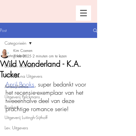
Post
Categorieën
Kim Coenen
Categorieën
7 feb 2025
2 minuten om te lezen
Wild Wonderland - K.A.
Boeken recensies
Tucker
A.W. Bruna Uitgevers
April Books
, super bedankt voor 
Ambo|Anthos
het recensie-exemplaar van het 
Uitgeverij Pelckmans
tweeenhalve deel van deze 
Boekerij
prachtige romance serie!
Uitgeverij Luitingh-Sijthoff
Lev. Uitgevers