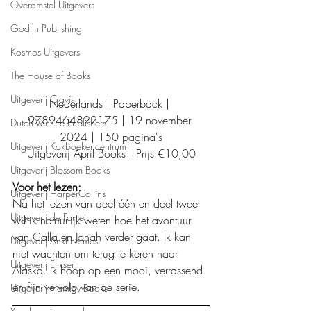
Overamstel Uitgevers
Godijn Publishing
Kosmos Uitgevers
The House of Books
Uitgeverij Clavis
Nederlands | Paperback | 
9789464822175 | 19 november 
Dutch Venture Publishers
2024 | 150 pagina's
Uitgeverij Kokboekencentrum
Uitgeverij April Books | Prijs €10,00
Uitgeverij Blossom Books
Voor het lezen:
Uitgeverij HarperCollins
Na het lezen van deel één en deel twee 
Uitgeverij de Fontein
wil ik natuurlijk weten hoe het avontuur 
van Calla en Jonah verder gaat. Ik kan 
Uitgeverij Ankhhermes
niet wachten om terug te keren naar 
Uitgeverij Elikser
Alaska. Ik hoop op een mooi, verrassend 
en fijn vervolg van de serie. 
Uitgeverij Hamley Books