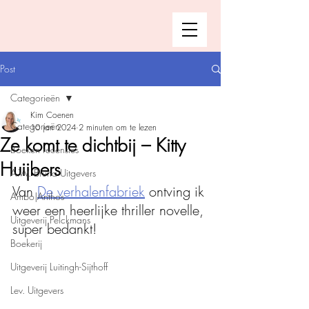
Post
Categorieën
Kim Coenen
Categorieën
10 jan 2024
2 minuten om te lezen
Ze komt te dichtbij – Kitty
Boeken recensies
Huijbers
A.W. Bruna Uitgevers
Van 
De verhalenfabriek
 ontving ik 
Ambo|Anthos
weer een heerlijke thriller novelle, 
Uitgeverij Pelckmans
super bedankt!
Boekerij
Uitgeverij Luitingh-Sijthoff
Lev. Uitgevers