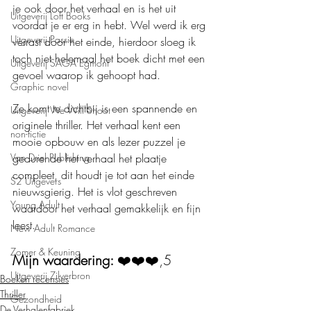
je ook door het verhaal en is het uit 
Uitgeverij Loft Books
voordat je er erg in hebt. Wel werd ik erg 
Uitgeverij Passie
verrast door het einde, hierdoor sloeg ik 
toch niet helemaal het boek dicht met een 
Uitgeverij SAGA Egmont
gevoel waarop ik gehoopt had.
Graphic novel
Ze komt te dichtbij is een spannende en 
Uitgeverij We Will Shoot
originele thriller. Het verhaal kent een 
non-fictie
mooie opbouw en als lezer puzzel je 
Van Driel Publishing
gedurende het verhaal het plaatje 
compleet, dit houdt je tot aan het einde 
S2 Uitgevers
nieuwsgierig. Het is vlot geschreven 
Young Adult
waardoor het verhaal gemakkelijk en fijn 
leest.
New Adult Romance
Zomer & Keuning
Mijn waardering: 
❤️❤️❤️,5
Uitgeverij Zilverbron
Boeken recensies
Thriller
Gezondheid
De Verhalenfabriek