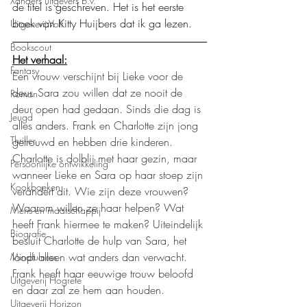
Xanders uitgevers b.v.
de titel is geschreven. Het is het eerste 
boek van Kitty Huijbers dat ik ga lezen. 
Uitgeverij Volt
Bookscout
Het verhaal:
Fantasy
Een vrouw verschijnt bij Lieke voor de 
deur. Sara zou willen dat ze nooit de 
Roman
deur open had gedaan. Sinds die dag is 
Jeugd
alles anders. Frank en Charlotte zijn jong 
Thriller
getrouwd en hebben drie kinderen. 
Charlotte is dolblij met haar gezin, maar 
Persoonlijke ontwikkeling
wanneer Lieke en Sara op haar stoep zijn 
Kookboeken
verandert dit. Wie zijn deze vrouwen? 
Waarom willen ze haar helpen? Wat 
Mens en maatschappij
heeft Frank hiermee te maken? Uiteindelijk 
Biografie
besluit Charlotte de hulp van Sara, het 
loopt alleen wat anders dan verwacht. 
Mindfulness
Frank heeft haar eeuwige trouw beloofd 
Uitgeverij Hogrefe
en daar zal ze hem aan houden.
Uitgeverij Horizon