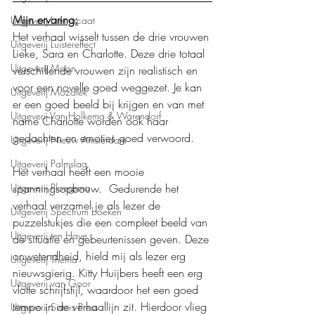
Mijn ervaring:
Uitgeverij Lemniscaat
Het verhaal wisselt tussen de drie vrouwen 
Uitgeverij Luistereffect
Lieke, Sara en Charlotte. Deze drie totaal 
Uitgeverij Moon
verschillende vrouwen zijn realistisch en 
voor een novelle goed weggezet. Je kan 
Uitgeverij Mozaïek
er een goed beeld bij krijgen en van met 
Uitgeverij Van Holkema & Warendorf
name Charlotte worden ook haar 
gedachten en emoties goed verwoord.
Uitgeverij Nieuw Amsterdam
Uitgeverij Palmslag
Het verhaal heeft een mooie 
Uitgeverij Ploegsma
spanningsopbouw.  Gedurende het 
verhaal verzamel je als lezer de 
Uitgeverij Spectrum boeken
puzzelstukjes die een compleet beeld van 
Uitgeverij ten Have
de situatie en gebeurtenissen geven. Deze 
onwetendheid, hield mij als lezer erg 
Uitgeverij Thema
nieuwsgierig. Kitty Huijbers heeft een erg 
Uitgeverij van Goor
vlotte schrijfstijl, waardoor het een goed 
tempo in de verhaallijn zit. Hierdoor vlieg 
Uitgeverij Sisters Press