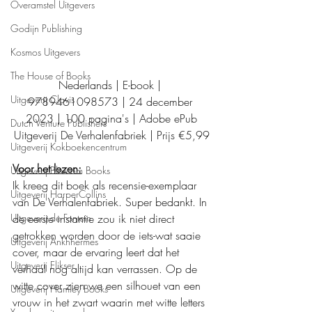
Overamstel Uitgevers
Godijn Publishing
Kosmos Uitgevers
The House of Books
Nederlands | E-book | 
Uitgeverij Clavis
9789461098573 | 24 december 
2023 | 100 pagina's | Adobe ePub
Dutch Venture Publishers
Uitgeverij De Verhalenfabriek | Prijs €5,99
Uitgeverij Kokboekencentrum
Voor het lezen:
Uitgeverij Blossom Books
Ik kreeg dit boek als recensie-exemplaar 
Uitgeverij HarperCollins
van De Verhalenfabriek. Super bedankt. In 
Uitgeverij de Fontein
de eerste instantie zou ik niet direct 
getrokken worden door de iets-wat saaie 
Uitgeverij Ankhhermes
cover, maar de ervaring leert dat het 
Uitgeverij Elikser
verhaal nog altijd kan verrassen. Op de 
witte cover zien we een silhouet van een 
Uitgeverij Hamley Books
vrouw in het zwart waarin met witte letters 