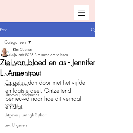
Post
Categorieën
Kim Coenen
Categorieën
24 mei 2025
3 minuten om te lezen
Ziel van bloed en as - Jennifer
Boeken recensies
L. Armentrout
A.W. Bruna Uitgevers
En gelijk dan door met het vijfde 
Ambo|Anthos
en laatste deel. Ontzettend 
Uitgeverij Pelckmans
benieuwd naar hoe dit verhaal 
Boekerij
eindigt. 
Uitgeverij Luitingh-Sijthoff
Lev. Uitgevers