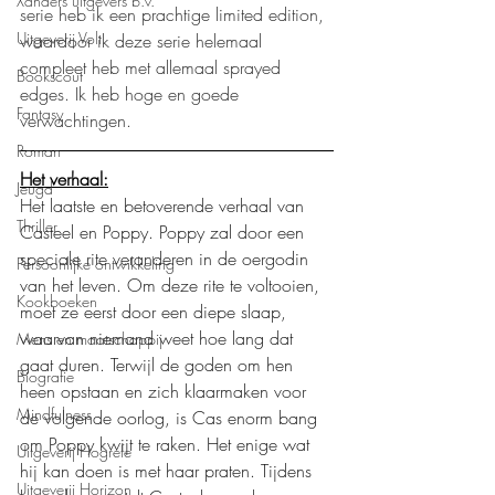
Xanders uitgevers b.v.
serie heb ik een prachtige limited edition, 
Uitgeverij Volt
waardoor ik deze serie helemaal 
compleet heb met allemaal sprayed 
Bookscout
edges. Ik heb hoge en goede 
Fantasy
verwachtingen. 
Roman
Het verhaal:
Jeugd
Het laatste en betoverende verhaal van 
Thriller
Casteel en Poppy. Poppy zal door een 
speciale rite veranderen in de oergodin 
Persoonlijke ontwikkeling
van het leven. Om deze rite te voltooien, 
Kookboeken
moet ze eerst door een diepe slaap, 
waarvan niemand weet hoe lang dat 
Mens en maatschappij
gaat duren. Terwijl de goden om hen 
Biografie
heen opstaan en zich klaarmaken voor 
Mindfulness
de volgende oorlog, is Cas enorm bang 
om Poppy kwijt te raken. Het enige wat 
Uitgeverij Hogrefe
hij kan doen is met haar praten. Tijdens 
Uitgeverij Horizon