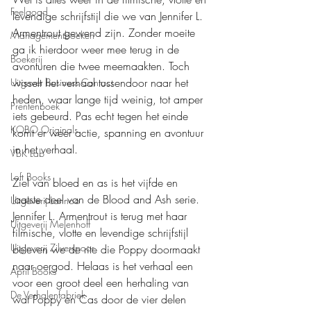
Feelgood
levendige schrijfstijl die we van Jennifer L. 
Armentrout gewend zijn. Zonder moeite 
Managementboeken
ga ik hierdoor weer mee terug in de 
Boekerij
avonturen die twee meemaakten. Toch 
wisselt het verhaal tussendoor naar het 
Uitgever Business Contact
heden, waar lange tijd weinig, tot amper 
Prentenboek
iets gebeurd. Pas echt tegen het einde 
KOBO Originals
komt er weer actie, spanning en avontuur 
in het verhaal.
VBK Lab
Loft Books
Ziel van bloed en as is het vijfde en 
laatste deel van de Blood and Ash serie. 
Uitgeverij Lannoo
Jennifer L. Armentrout is terug met haar 
Uitgeverij Melenhoff
filmische, vlotte en levendige schrijfstijl 
Uitgeverij Zilverspoor
beleven we de rite die Poppy doormaakt 
naar oergod. Helaas is het verhaal een 
April Books
voor een groot deel een herhaling van 
De Verhalenfabriek
wat Poppy en Cas door de vier delen 