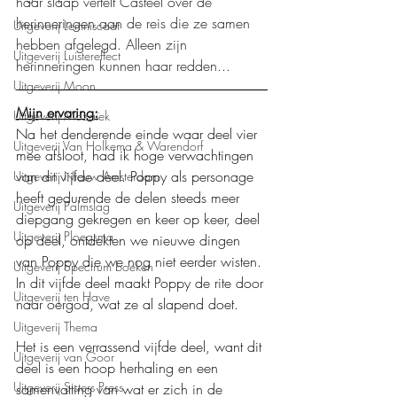
haar slaap vertelt Casteel over de 
herinneringen aan de reis die ze samen 
Uitgeverij Lemniscaat
hebben afgelegd. Alleen zijn 
Uitgeverij Luistereffect
herinneringen kunnen haar redden...
Uitgeverij Moon
Mijn ervaring:
Uitgeverij Mozaïek
Na het denderende einde waar deel vier 
Uitgeverij Van Holkema & Warendorf
mee afsloot, had ik hoge verwachtingen 
van dit vijfde deel. Poppy als personage 
Uitgeverij Nieuw Amsterdam
heeft gedurende de delen steeds meer 
Uitgeverij Palmslag
diepgang gekregen en keer op keer, deel 
Uitgeverij Ploegsma
op deel, ontdekten we nieuwe dingen 
van Poppy die we nog niet eerder wisten. 
Uitgeverij Spectrum boeken
In dit vijfde deel maakt Poppy de rite door 
Uitgeverij ten Have
naar oergod, wat ze al slapend doet.
Uitgeverij Thema
Het is een verrassend vijfde deel, want dit 
Uitgeverij van Goor
deel is een hoop herhaling en een 
Uitgeverij Sisters Press
samenvatting van wat er zich in de 