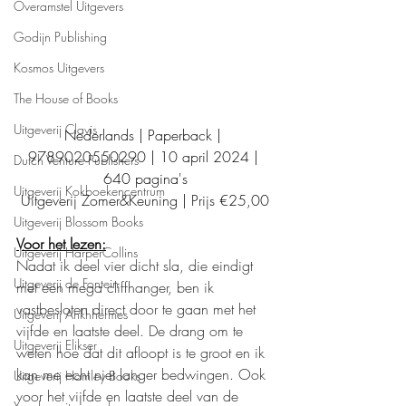
Overamstel Uitgevers
Godijn Publishing
Kosmos Uitgevers
The House of Books
Uitgeverij Clavis
Nederlands | Paperback | 
9789020550290 | 10 april 2024 | 
Dutch Venture Publishers
640 pagina's
Uitgeverij Kokboekencentrum
Uitgeverij Zomer&Keuning | Prijs €25,00
Uitgeverij Blossom Books
Voor het lezen:
Uitgeverij HarperCollins
Nadat ik deel vier dicht sla, die eindigt 
Uitgeverij de Fontein
met een mega cliffhanger, ben ik 
vastbesloten direct door te gaan met het 
Uitgeverij Ankhhermes
vijfde en laatste deel. De drang om te 
Uitgeverij Elikser
weten hoe dat dit afloopt is te groot en ik 
kan me echt niet langer bedwingen. Ook 
Uitgeverij Hamley Books
voor het vijfde en laatste deel van de 