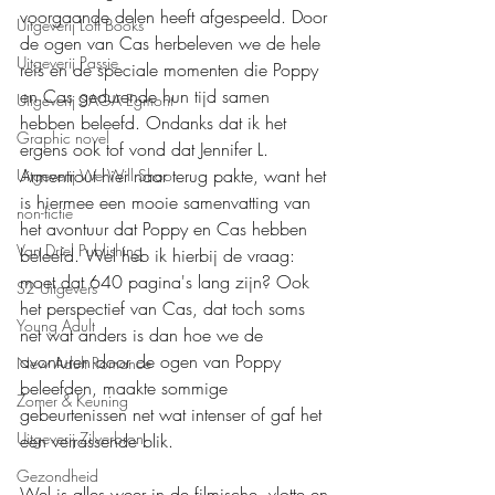
voorgaande delen heeft afgespeeld. Door 
Uitgeverij Loft Books
de ogen van Cas herbeleven we de hele 
Uitgeverij Passie
reis en de speciale momenten die Poppy 
en Cas gedurende hun tijd samen 
Uitgeverij SAGA Egmont
hebben beleefd. Ondanks dat ik het 
Graphic novel
ergens ook tof vond dat Jennifer L. 
Armentrout hier naar terug pakte, want het 
Uitgeverij We Will Shoot
is hiermee een mooie samenvatting van 
non-fictie
het avontuur dat Poppy en Cas hebben 
Van Driel Publishing
beleefd. Wel heb ik hierbij de vraag: 
moet dat 640 pagina's lang zijn? Ook 
S2 Uitgevers
het perspectief van Cas, dat toch soms 
Young Adult
net wat anders is dan hoe we de 
avonturen door de ogen van Poppy 
New Adult Romance
beleefden, maakte sommige 
Zomer & Keuning
gebeurtenissen net wat intenser of gaf het 
Uitgeverij Zilverbron
een verrassende blik.
Gezondheid
Wel is alles weer in de filmische, vlotte en 