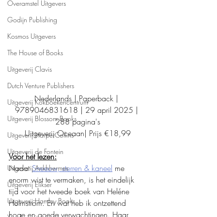
Overamstel Uitgevers
Godijn Publishing
Kosmos Uitgevers
The House of Books
Uitgeverij Clavis
Dutch Venture Publishers
Nederlands | Paperback | 
Uitgeverij Kokboekencentrum
9789046831618 | 29 april 2025 | 
Uitgeverij Blossom Books
288 pagina's
Uitgeverij Oceaan| Prijs €18,99
Uitgeverij HarperCollins
Uitgeverij de Fontein
Voor het lezen:
Nadat 
Sneeuw, sterren & kaneel
 me 
Uitgeverij Ankhhermes
enorm wist te vermaken, is het eindelijk 
Uitgeverij Elikser
tijd voor het tweede boek van Heléne 
Uitgeverij Hamley Books
Holmström. En wat heb ik ontzettend 
hoge en goede verwachtingen. Haar 