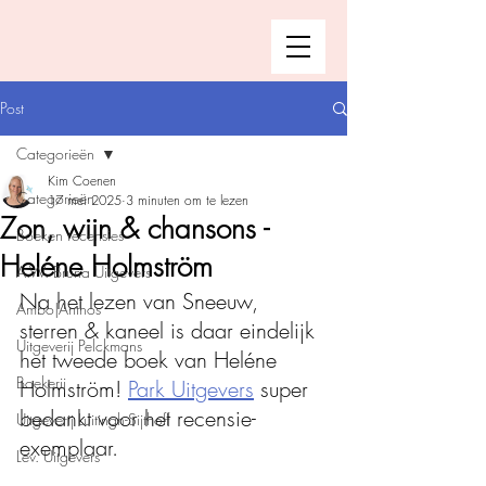
Post
Categorieën
Kim Coenen
Categorieën
17 mei 2025
3 minuten om te lezen
Zon, wijn & chansons -
Boeken recensies
Heléne Holmström
A.W. Bruna Uitgevers
Na het lezen van Sneeuw, 
Ambo|Anthos
sterren & kaneel is daar eindelijk 
Uitgeverij Pelckmans
het tweede boek van Heléne 
Boekerij
Holmström! 
Park Uitgevers
 super 
bedankt voor het recensie-
Uitgeverij Luitingh-Sijthoff
exemplaar. 
Lev. Uitgevers