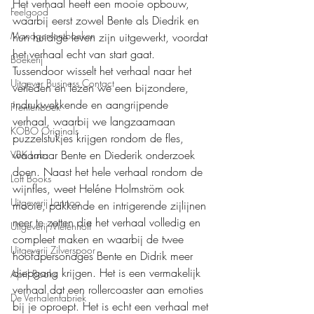
Het verhaal heeft een mooie opbouw, 
Feelgood
waarbij eerst zowel Bente als Diedrik en 
Managementboeken
hun huidige leven zijn uitgewerkt, voordat 
het verhaal echt van start gaat. 
Boekerij
Tussendoor wisselt het verhaal naar het 
Uitgever Business Contact
verleden en lezen we een bijzondere, 
indrukwekkende en aangrijpende 
Prentenboek
verhaal, waarbij we langzaamaan 
KOBO Originals
puzzelstukjes krijgen rondom de fles, 
waarnaar Bente en Diederik onderzoek 
VBK Lab
doen. Naast het hele verhaal rondom de 
Loft Books
wijnfles, weet Heléne Holmström ook 
Uitgeverij Lannoo
mooie, pakkende en intrigerende zijlijnen 
neer te zetten die het verhaal volledig en 
Uitgeverij Melenhoff
compleet maken en waarbij de twee 
Uitgeverij Zilverspoor
hoofdpersonages Bente en Didrik meer 
diepgang krijgen. Het is een vermakelijk 
April Books
verhaal dat een rollercoaster aan emoties 
De Verhalenfabriek
bij je oproept. Het is echt een verhaal met 