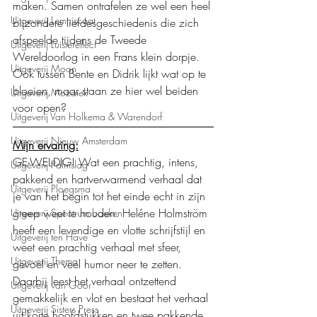
maken. Samen ontrafelen ze wel een heel 
Uitgeverij Lemniscaat
bijzondere liefdesgeschiedenis die zich 
afspeelde tijdens de Tweede 
Uitgeverij Luistereffect
Wereldoorlog in een Frans klein dorpje. 
Uitgeverij Moon
Ook tussen Bente en Didrik lijkt wat op te 
bloeien, maar staan ze hier wel beiden 
Uitgeverij Mozaïek
voor open?
Uitgeverij Van Holkema & Warendorf
Uitgeverij Nieuw Amsterdam
Mijn ervaring:
GE-WEL-DIG! Wat een prachtig, intens, 
Uitgeverij Palmslag
pakkend en hartverwarmend verhaal dat 
Uitgeverij Ploegsma
je van het begin tot het einde echt in zijn 
greep weet te houden. Heléne Holmström 
Uitgeverij Spectrum boeken
heeft een levendige en vlotte schrijfstijl en 
Uitgeverij ten Have
weet een prachtig verhaal met sfeer, 
Uitgeverij Thema
gevoel en veel humor neer te zetten. 
Daarbij leest het verhaal ontzettend 
Uitgeverij van Goor
gemakkelijk en vlot en bestaat het verhaal 
Uitgeverij Sisters Press
uit korte hoofdstukken en twee pakkende 