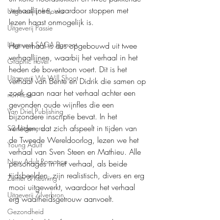
verhaallijnen, waardoor stoppen met 
Uitgeverij Loft Books
lezen haast onmogelijk is.
Uitgeverij Passie
Uitgeverij SAGA Egmont
Het verhaal is dus opgebouwd uit twee 
verhaallijnen, waarbij het verhaal in het 
Graphic novel
heden de boventoon voert. Dit is het 
Uitgeverij We Will Shoot
verhaal van Bente en Didrik die samen op 
zoek gaan naar het verhaal achter een 
non-fictie
gevonden oude wijnfles die een 
Van Driel Publishing
bijzondere inscriptie bevat. In het 
verleden, dat zich afspeelt in tijden van 
S2 Uitgevers
de Tweede Wereldoorlog, lezen we het 
Young Adult
verhaal van Sven Steen en Mathieu. Alle 
New Adult Romance
personages in het verhaal, als beide 
tijdsbeelden, zijn realistisch, divers en erg 
Zomer & Keuning
mooi uitgewerkt, waardoor het verhaal 
Uitgeverij Zilverbron
erg waarheidsgetrouw aanvoelt.
Gezondheid