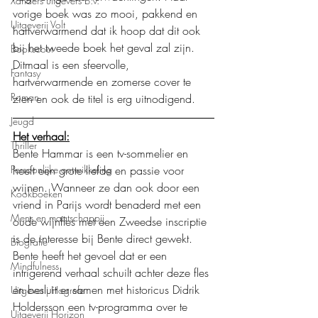
Xanders uitgevers b.v.
vorige boek was zo mooi, pakkend en 
Uitgeverij Volt
hartverwarmend dat ik hoop dat dit ook 
bij het tweede boek het geval zal zijn. 
Bookscout
Ditmaal is een sfeervolle, 
Fantasy
hartverwarmende en zomerse cover te 
Roman
zien en ook de titel is erg uitnodigend. 
Jeugd
Het verhaal:
Thriller
Bente Hammar is een tv-sommelier en 
heeft een grote liefde en passie voor 
Persoonlijke ontwikkeling
wijnen. Wanneer ze dan ook door een 
Kookboeken
vriend in Parijs wordt benaderd met een 
Mens en maatschappij
oude wijnfles met een Zweedse inscriptie 
is de interesse bij Bente direct gewekt. 
Biografie
Bente heeft het gevoel dat er een 
Mindfulness
intrigerend verhaal schuilt achter deze fles 
en besluit er samen met historicus Didrik 
Uitgeverij Hogrefe
Holdersson een tv-programma over te 
Uitgeverij Horizon