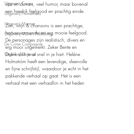
Uitgeverij Cargo
ups en downs, veel humor, maar bovenal 
een heerlijk feelgood en prachtig einde.
Uitgeverij Prometheus
Uitgeverij Marmer
Zon, wijn & chansons is een prachtige, 
hartverwarmende en erg mooie feelgood. 
Uitgeverij Maven Publishing
De personages zijn realistisch, divers en 
De Crime Compagnie
erg mooi uitgewerkt. Zeker Bente en 
Didrik sluit je al snel in je hart. Heléne 
Uitgeverij Kluitman
Holmström heeft een levendige, sfeervolle 
en fijne schrijfstijl, waardoor je echt in het 
pakkende verhaal op gaat. Het is een 
verhaal met een verhaallijn in het heden 
en het verleden, kent prachtige diepgang 
en weet je echt te raken. Ook dit tweede 
boek van Heléne Holmström is echt een 
mega dikke aanrader!
Mijn waardering: 
❤️❤️❤️❤️❤️