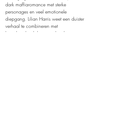
dark maffiaromance met sterke 
personages en veel emotionele 
diepgang. Lilian Harris weet een duister 
verhaal te combineren met 
kwetsbaarheid, hoop en krachtige 
thema's, waardoor dit boek veel meer is 
dan een standaard maffiaromance. Door 
de sfeervolle en toegankelijke schrijfstijl 
vlieg je door het verhaal heen en leef je 
moeiteloos mee met de personages. Een 
aanrader voor liefhebbers van dark 
romance die naast spanning en passie 
ook op zoek zijn naar emotie en 
personage ontwikkeling.
Mijn waardering: 
❤️❤️❤️❤️
Boeken recensies
Roman