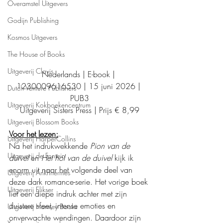
Overamstel Uitgevers
Godijn Publishing
Kosmos Uitgevers
The House of Books
Uitgeverij Clavis
Nederlands | E-book | 
1230009616530 | 15 juni 2026 | 
Dutch Venture Publishers
PUB3
Uitgeverij Kokboekencentrum
Uitgeverij Sisters Press | Prijs € 8,99
Uitgeverij Blossom Books
Voor het lezen:
Uitgeverij HarperCollins
Na het indrukwekkende 
Pion van de 
Uitgeverij de Fontein
duivel
 en 
Het hol van de duivel
 kijk ik 
enorm uit naar het volgende deel van 
Uitgeverij Ankhhermes
deze dark romance-serie. Het vorige boek 
Uitgeverij Elikser
liet een diepe indruk achter met zijn 
duistere sfeer, intense emoties en 
Uitgeverij Hamley Books
onverwachte wendingen. Daardoor zijn 