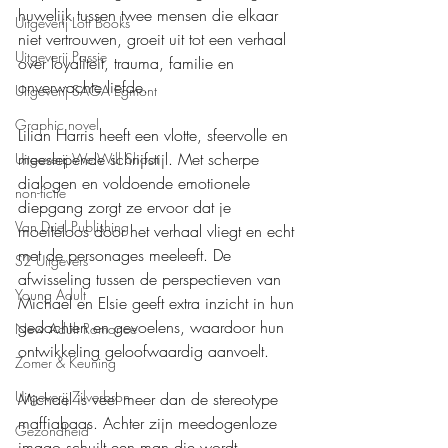
huwelijk tussen twee mensen die elkaar 
Uitgeverij Loft Books
niet vertrouwen, groeit uit tot een verhaal 
Uitgeverij Passie
over loyaliteit, trauma, familie en 
onverwachte liefde.
Uitgeverij SAGA Egmont
Graphic novel
Lilian Harris heeft een vlotte, sfeervolle en 
meeslepende schrijfstijl. Met scherpe 
Uitgeverij We Will Shoot
dialogen en voldoende emotionele 
non-fictie
diepgang zorgt ze ervoor dat je 
Van Driel Publishing
moeiteloos door het verhaal vliegt en echt 
met de personages meeleeft. De 
S2 Uitgevers
afwisseling tussen de perspectieven van 
Young Adult
Michael en Elsie geeft extra inzicht in hun 
gedachten en gevoelens, waardoor hun 
New Adult Romance
ontwikkeling geloofwaardig aanvoelt.
Zomer & Keuning
Uitgeverij Zilverbron
Michael is veel meer dan de stereotype 
maffiabaas. Achter zijn meedogenloze 
Gezondheid
imago schuilt een man die wordt 