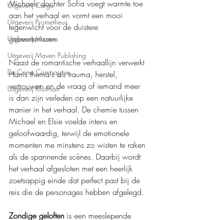
Michaels dochter Sofia voegt warmte toe 
Uitgeverij Cargo
aan het verhaal en vormt een mooi 
Uitgeverij Prometheus
tegenwicht voor de duistere 
gebeurtenissen.
Uitgeverij Marmer
Uitgeverij Maven Publishing
Naast de romantische verhaallijn verwerkt 
De Crime Compagnie
Harris thema's als trauma, herstel, 
vertrouwen en de vraag of iemand meer 
Uitgeverij Kluitman
is dan zijn verleden op een natuurlijke 
manier in het verhaal. De chemie tussen 
Michael en Elsie voelde intens en 
geloofwaardig, terwijl de emotionele 
momenten me minstens zo wisten te raken 
als de spannende scènes. Daarbij wordt 
het verhaal afgesloten met een heerlijk 
zoetsappig einde dat perfect past bij de 
reis die de personages hebben afgelegd.
Zondige geloften
 is een meeslepende 