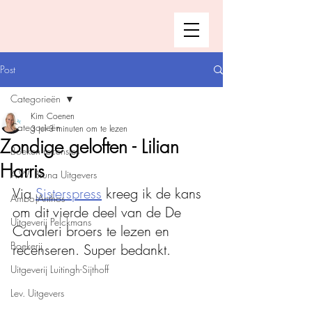
Post
Categorieën
Kim Coenen
Categorieën
3 jul
3 minuten om te lezen
Zondige geloften - Lilian
Boeken recensies
Harris
A.W. Bruna Uitgevers
Via 
Sisterspress
 kreeg ik de kans 
Ambo|Anthos
om dit vierde deel van de De 
Uitgeverij Pelckmans
Cavaleri broers te lezen en 
Boekerij
recenseren. Super bedankt.
Uitgeverij Luitingh-Sijthoff
Lev. Uitgevers