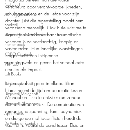
Feelgood
verscheurd door verantwoordelijkheden, 
schuldgevoelens en de liefde voor zijn 
Managementboeken
dochter. Juist die tegenstelling maakt hem 
Boekerij
verrassend menselijk. Ook Elsie wist me te 
overtuigen. Ondanks haar traumatische 
Uitgever Business Contact
verleden is ze veerkrachtig, koppig en 
Prentenboek
vastberaden. Hun innerlijke worstelingen 
KOBO Originals
zorgen voor een intrigerend 
spanningsveld en geven het verhaal extra 
VBK Lab
emotionele impact.
Loft Books
Het verhaal zit goed in elkaar. Lilian 
Uitgeverij Lannoo
Harris neemt de tijd om de relatie tussen 
Uitgeverij Melenhoff
Michael en Elsie te ontwikkelen zonder 
Uitgeverij Zilverspoor
dat het tempo inzakt. De combinatie van 
romantische spanning, familiedynamiek 
April Books
en dreigende maffiaconflicten houdt de 
De Verhalenfabriek
vaart erin. Vooral de band tussen Elsie en 