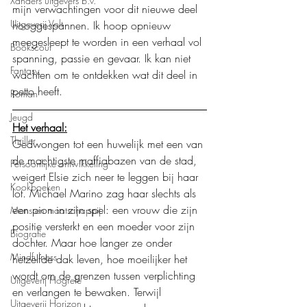
Xanders uitgevers b.v.
mijn verwachtingen voor dit nieuwe deel 
Uitgeverij Volt
hooggespannen. Ik hoop opnieuw 
meegesleept te worden in een verhaal vol 
Bookscout
spanning, passie en gevaar. Ik kan niet 
Fantasy
wachten om te ontdekken wat dit deel in 
petto heeft.
Roman
Jeugd
Het verhaal:
Thriller
Gedwongen tot een huwelijk met een van 
de machtigste maffiabazen van de stad, 
Persoonlijke ontwikkeling
weigert Elsie zich neer te leggen bij haar 
Kookboeken
lot. Michael Marino zag haar slechts als 
een pion in zijn spel: een vrouw die zijn 
Mens en maatschappij
positie versterkt en een moeder voor zijn 
Biografie
dochter. Maar hoe langer ze onder 
Mindfulness
hetzelfde dak leven, hoe moeilijker het 
wordt om de grenzen tussen verplichting 
Uitgeverij Hogrefe
en verlangen te bewaken. Terwijl 
Uitgeverij Horizon