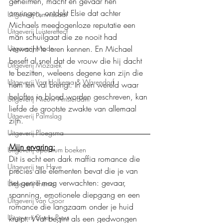
geheimen, macht en gevaar hen 
omringen, ontdekt Elsie dat achter 
Uitgeverij Lemniscaat
Michaels meedogenloze reputatie een 
Uitgeverij Luistereffect
man schuilgaat die ze nooit had 
Uitgeverij Moon
verwacht te leren kennen. En Michael 
beseft al snel dat de vrouw die hij dacht 
Uitgeverij Mozaïek
te bezitten, weleens degene kan zijn die 
Uitgeverij Van Holkema & Warendorf
hem ten val brengt. In een wereld waar 
beloftes in bloed worden geschreven, kan 
Uitgeverij Nieuw Amsterdam
liefde de grootste zwakte van allemaal 
Uitgeverij Palmslag
zijn.
Uitgeverij Ploegsma
Mijn ervaring:
Uitgeverij Spectrum boeken
Dit is echt een dark maffia romance die 
Uitgeverij ten Have
precies alle elementen bevat die je van 
het genre mag verwachten: gevaar, 
Uitgeverij Thema
spanning, emotionele diepgang en een 
Uitgeverij van Goor
romance die langzaam onder je huid 
Uitgeverij Sisters Press
kruipt. Wat begint als een gedwongen 