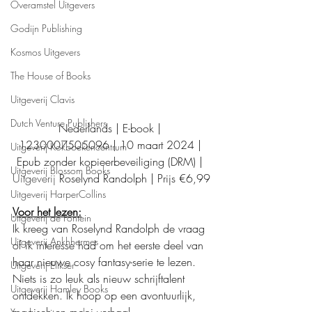
Overamstel Uitgevers
Godijn Publishing
Kosmos Uitgevers
The House of Books
Uitgeverij Clavis
Dutch Venture Publishers
Nederlands | E-book | 
1230007505096 | 10 maart 2024 | 
Uitgeverij Kokboekencentrum
Epub zonder kopieerbeveiliging (DRM) | 
Uitgeverij Blossom Books
Uitgeverij 
Roselynd Randolph | Prijs €6,99
Uitgeverij HarperCollins
Voor het lezen:
Uitgeverij de Fontein
Ik kreeg van Roselynd Randolph de vraag 
Uitgeverij Ankhhermes
of ik interesse had om het eerste deel van 
haar nieuwe cosy fantasy-serie te lezen. 
Uitgeverij Elikser
Niets is zo leuk als nieuw schrijftalent 
Uitgeverij Hamley Books
ontdekken. Ik hoop op een avontuurlijk, 