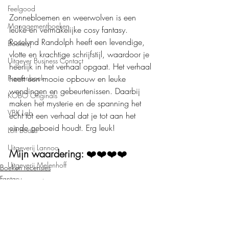
Feelgood
Zonnebloemen en weerwolven is een 
Managementboeken
leuke en vermakelijke cosy fantasy. 
Roselynd Randolph heeft een levendige, 
Boekerij
vlotte en krachtige schrijfstijl, waardoor je 
Uitgever Business Contact
heerlijk in het verhaal opgaat. Het verhaal 
Prentenboek
heeft een mooie opbouw en leuke 
wendingen en gebeurtenissen. Daarbij 
KOBO Originals
maken het mysterie en de spanning het 
VBK Lab
echt tot een verhaal dat je tot aan het 
einde geboeid houdt. Erg leuk!
Loft Books
Uitgeverij Lannoo
Mijn waardering: 
❤️❤️❤️❤️
Uitgeverij Melenhoff
Boeken recensies
Fantasy
Uitgeverij Zilverspoor
April Books
De Verhalenfabriek