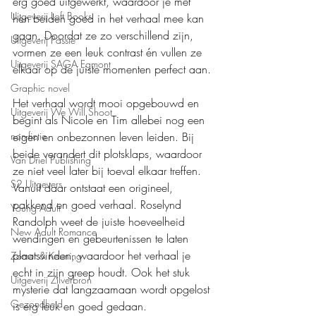
erg goed uitgewerkt, waardoor je met 
Uitgeverij Loft Books
hen beiden goed in het verhaal mee kan 
gaan. Doordat ze zo verschillend zijn, 
Uitgeverij Passie
vormen ze een leuk contrast én vullen ze 
Uitgeverij SAGA Egmont
elkaar op de juiste momenten perfect aan.
Graphic novel
Het verhaal wordt mooi opgebouwd en 
Uitgeverij We Will Shoot
begint als Nicole en Tim allebei nog een 
non-fictie
eigen en onbezonnen leven leiden. Bij 
beide verandert dit plotsklaps, waardoor 
Van Driel Publishing
ze niet veel later bij toeval elkaar treffen. 
S2 Uitgevers
Vanuit daar ontstaat een origineel, 
pakkend en goed verhaal. Roselynd 
Young Adult
Randolph weet de juiste hoeveelheid 
New Adult Romance
wendingen en gebeurtenissen te laten 
plaatsvinden, waardoor het verhaal je 
Zomer & Keuning
echt in zijn greep houdt. Ook het stuk 
Uitgeverij Zilverbron
mysterie dat langzaamaan wordt opgelost 
Gezondheid
is erg leuk en goed gedaan.