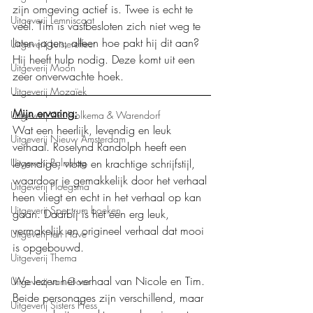
zijn omgeving actief is. Twee is echt te 
Uitgeverij Lemniscaat
veel. Tim is vastbesloten zich niet weg te 
laten jagen, alleen hoe pakt hij dit aan? 
Uitgeverij Luistereffect
Hij heeft hulp nodig. Deze komt uit een 
Uitgeverij Moon
zeer onverwachte hoek.
Uitgeverij Mozaïek
Mijn ervaring:
Uitgeverij Van Holkema & Warendorf
Wat een heerlijk, levendig en leuk 
Uitgeverij Nieuw Amsterdam
verhaal. Roselynd Randolph heeft een 
Uitgeverij Palmslag
levendige, vlotte en krachtige schrijfstijl, 
waardoor je gemakkelijk door het verhaal 
Uitgeverij Ploegsma
heen vliegt en echt in het verhaal op kan 
Uitgeverij Spectrum boeken
gaan. Daarbij is het een erg leuk, 
vermakelijk en origineel verhaal dat mooi 
Uitgeverij ten Have
is opgebouwd.
Uitgeverij Thema
We lezen het verhaal van Nicole en Tim. 
Uitgeverij van Goor
Beide personages zijn verschillend, maar 
Uitgeverij Sisters Press