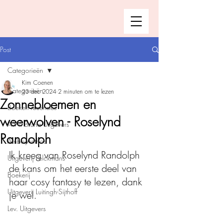
Post
Categorieën
Kim Coenen
Categorieën
23 dec 2024
2 minuten om te lezen
Zonnebloemen en
Boeken recensies
weerwolven - Roselynd
A.W. Bruna Uitgevers
Randolph
Ambo|Anthos
Ik kreeg van
Roselynd Randolph
Uitgeverij Pelckmans
de kans om het eerste deel van 
Boekerij
haar cosy fantasy te lezen, dank 
Uitgeverij Luitingh-Sijthoff
je wel. 
Lev. Uitgevers