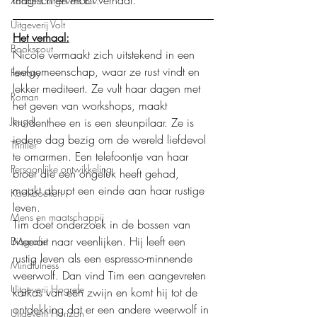
magisch en mooi verhaal.
Xanders uitgevers b.v.
Uitgeverij Volt
Het verhaal:
Bookscout
Nicole vermaakt zich uitstekend in een 
leefgemeenschap, waar ze rust vindt en 
Fantasy
lekker mediteert. Ze vult haar dagen met 
Roman
het geven van workshops, maakt 
Jeugd
kruidenthee en is een steunpilaar. Ze is 
iedere dag bezig om de wereld liefdevol 
Thriller
te omarmen. Een telefoontje van haar 
Persoonlijke ontwikkeling
broer die een ongeluk heeft gehad, 
maakt abrupt een einde aan haar rustige 
Kookboeken
leven. 
Mens en maatschappij
Tim doet onderzoek in de bossen van 
Meerart naar veenlijken. Hij leeft een 
Biografie
rustig leven als een espresso-minnende 
Mindfulness
weerwolf. Dan vind Tim een aangevreten 
Uitgeverij Hogrefe
karkas van een zwijn en komt hij tot de 
ontdekking dat er een andere weerwolf in 
Uitgeverij Horizon