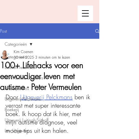
Post
Categorieën
Kim Coenen
Categorieën
10 mrt 2025
3 minuten om te lezen
100+ Lifehacks voor een
Boeken recensies
eenvoudiger leven met
A.W. Bruna Uitgevers
autisme - Peter Vermeulen
Ambo|Anthos
Door 
Uitgeverij Pelckmans
 ben ik 
Uitgeverij Pelckmans
verrast met super interessante 
Boekerij
boek. Ik hoop dat ik hier, met 
Uitgeverij Luitingh-Sijthoff
mijn autisme diagnose, veel 
mooie tips uit kan halen. 
Lev. Uitgevers