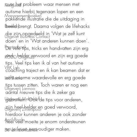
over het probleem waar mensen met 
Feelgood
autisme hierbij tegenaan lopen en een 
Managementboeken
pakkende illustratie die de uitdaging in 
beeld brengt. Daarna volgen de lifehacks 
Boekerij
die zijn opgedeeld in 'Wat je zelf kunt 
Uitgever Business Contact
doen' en in 'Wat anderen kunnen doen'. 
Prentenboek
De vele tips, tricks en handvatten zijn erg 
sterk, helder verwoord en zijn erg goede 
KOBO Originals
tips. Veel tips ken ik al van het autisme 
VBK Lab
coaching traject en ik kan beamen dat er 
echt enorme waardevolle en erg goede 
Loft Books
tips tussen zitten. Toch waren er nog een 
Uitgeverij Lannoo
aantal nieuwe tips die ik zeker ga 
Uitgeverij Melenhoff
gebruiken. Ook de tips voor anderen, 
zijn heel helder en goed verwoord, 
Uitgeverij Zilverspoor
hierdoor kunnen anderen je ook zonder 
April Books
heel veel moeite je enorm ondersteunen 
en je leven eenvoudiger maken.
De Verhalenfabriek