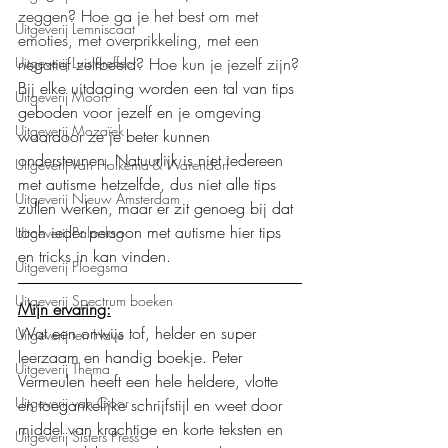
zeggen? Hoe ga je het best om met 
Uitgeverij Lemniscaat
emoties, met overprikkeling, met een 
negatief zelfbeeld? Hoe kun je jezelf zijn?
Uitgeverij Luistereffect
Bij elke uitdaging worden een tal van tips 
Uitgeverij Moon
geboden voor jezelf en je omgeving 
Uitgeverij Mozaïek
waardoor ze je beter kunnen 
ondersteunen. Natuurlijk is niet iedereen 
Uitgeverij Van Holkema & Warendorf
met autisme hetzelfde, dus niet alle tips 
Uitgeverij Nieuw Amsterdam
zullen werken, maar er zit genoeg bij dat 
toch ieder persoon met autisme hier tips 
Uitgeverij Palmslag
en tricks in kan vinden. 
Uitgeverij Ploegsma
Uitgeverij Spectrum boeken
Mijn ervaring:
Wat een onwijs tof, helder en super 
Uitgeverij ten Have
leerzaam en handig boekje. Peter 
Uitgeverij Thema
Vermeulen heeft een hele heldere, vlotte 
Uitgeverij van Goor
en toegankelijke schrijfstijl en weet door 
middel van krachtige en korte teksten en 
Uitgeverij Sisters Press