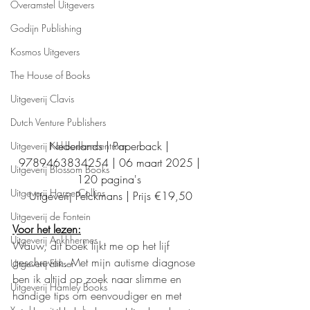
Overamstel Uitgevers
Godijn Publishing
Kosmos Uitgevers
The House of Books
Uitgeverij Clavis
Dutch Venture Publishers
Nederlands | Paperback | 
Uitgeverij Kokboekencentrum
9789463834254 | 06 maart 2025 | 
Uitgeverij Blossom Books
120 pagina's 
Uitgeverij HarperCollins
Uitgeverij Pelckmans | Prijs €19,50
Uitgeverij de Fontein
Voor het lezen:
Uitgeverij Ankhhermes
Wauw, dit boek lijkt me op het lijf 
geschreven. Met mijn autisme diagnose 
Uitgeverij Elikser
ben ik altijd op zoek naar slimme en 
Uitgeverij Hamley Books
handige tips om eenvoudiger en met 