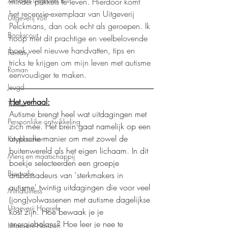
Xanders uitgevers b.v.
minder prikkels te leven. Hierdoor komt 
het recensie-exemplaar van Uitgeverij 
Uitgeverij Volt
Pelckmans, dan ook echt als geroepen. Ik 
Bookscout
hoop met dit prachtige en veelbelovende 
boek veel nieuwe handvatten, tips en 
Fantasy
tricks te krijgen om mijn leven met autisme 
Roman
eenvoudiger te maken.
Jeugd
Het verhaal:
Thriller
Autisme brengt heel wat uitdagingen met 
Persoonlijke ontwikkeling
zich mee. Het brein gaat namelijk op een 
atypische manier om met zowel de 
Kookboeken
buitenwereld als het eigen lichaam. In dit 
Mens en maatschappij
boekje selecteerden een groepje 
Biografie
ambassadeurs van 'sterkmakers in 
autisme' twintig uitdagingen die voor veel 
Mindfulness
(jong)volwassenen met autisme dagelijkse 
Uitgeverij Hogrefe
kost zijn. Hoe bewaak je je 
energiebalans? Hoe leer je nee te 
Uitgeverij Horizon