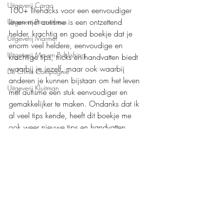
Uitgeverij Cargo
100+ lifehacks voor een eenvoudiger 
leven met autisme is een ontzettend 
Uitgeverij Prometheus
helder, krachtig en goed boekje dat je 
Uitgeverij Marmer
enorm veel heldere, eenvoudige en 
Uitgeverij Maven Publishing
krachtige tips, tricks en handvatten biedt 
waarbij je jezelf, maar ook waarbij 
De Crime Compagnie
anderen je kunnen bijstaan om het leven 
Uitgeverij Kluitman
met autisme een stuk eenvoudiger en 
gemakkelijker te maken. Ondanks dat ik 
al veel tips kende, heeft dit boekje me 
ook weer nieuwe tips en handvatten 
gegeven. Erg tof!
Mijn waardering: 
❤️❤️❤️❤️❤️
Boeken recensies
Persoonlijke ontwikkeling
Mens en maatschappij