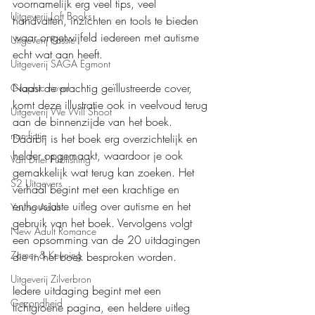
voornamelijk erg veel tips, veel 
Uitgeverij Loft Books
handvatten, inzichten en tools te bieden 
waar ongetwijfeld iedereen met autisme 
Uitgeverij Passie
echt wat aan heeft.
Uitgeverij SAGA Egmont
Naast de prachtig geïllustreerde cover, 
Graphic novel
komt deze illustratie ook in veelvoud terug 
Uitgeverij We Will Shoot
aan de binnenzijde van het boek. 
non-fictie
Daarbij is het boek erg overzichtelijk en 
helder opgemaakt, waardoor je ook 
Van Driel Publishing
gemakkelijk wat terug kan zoeken. Het 
S2 Uitgevers
verhaal begint met een krachtige en 
enthousiaste uitleg over autisme en het 
Young Adult
gebruik van het boek. Vervolgens volgt 
New Adult Romance
een opsomming van de 20 uitdagingen 
Zomer & Keuning
die in het boek besproken worden.
Uitgeverij Zilverbron
Iedere uitdaging begint met een 
Gezondheid
lichtgroene pagina, een heldere uitleg 