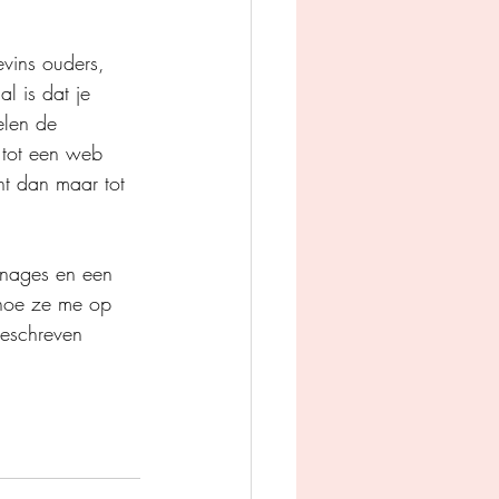
vins ouders, 
l is dat je 
elen de 
 tot een web 
ht dan maar tot 
sonages en een 
s hoe ze me op 
geschreven 