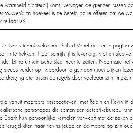
e waarheid dichterbij komt, vervagen de grenzen tussen 
rtrouwen? En hoeveel is ze bereid op te offeren om de wa
t te laat is?
 sterke en indrukwekkende thriller! Vanaf de eerste pagina 
 in te trekken. Haar schrijfstijl is levendig, vlot en sfeervo
e, bijna unheimische sfeer neer te zetten. Naarmate het v
g steeds verder op, waardoor je gewoon moet blijven leze
e dreiging die tussen de regels door voelbaar zijn, maken 
teld vanuit meerdere perspectieven, met Robin en Kevin in d
realistische personages die samen een detectivebureau runn
tra Spark hun persoonlijke verhalen verweeft met de zaken d
e terugblikken naar Kevins jeugd en de moord op zijn oud