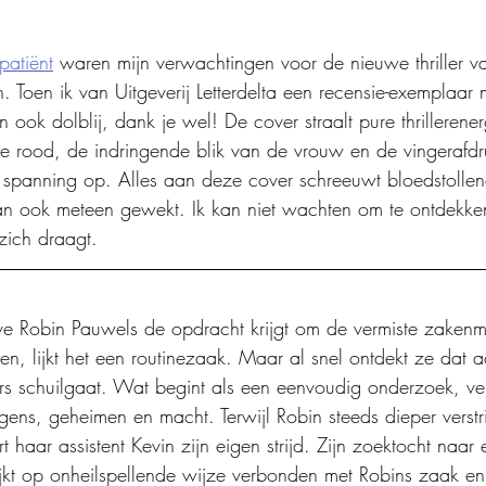
patiënt
 waren mijn verwachtingen voor de nieuwe thriller va
Toen ik van Uitgeverij Letterdelta een recensie-exemplaar 
ook dolblij, dank je wel! De cover straalt pure thrillerenerg
elle rood, de indringende blik van de vrouw en de vingerafd
 spanning op. Alles aan deze cover schreeuwt bloedstollen
an ook meteen gewekt. Ik kan niet wachten om te ontdekken
zich draagt.
ve Robin Pauwels de opdracht krijgt om de vermiste zake
en, lijkt het een routinezaak. Maar al snel ontdekt ze dat ac
ters schuilgaat. Wat begint als een eenvoudig onderzoek, ve
ugens, geheimen en macht. Terwijl Robin steeds dieper verstri
 haar assistent Kevin zijn eigen strijd. Zijn zoektocht naa
jkt op onheilspellende wijze verbonden met Robins zaak en