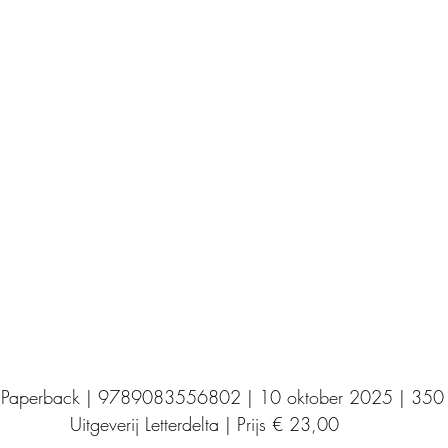
Uitgeverij Elikser
Uitgeverij Hamley Books
Uitgeverij Volt
Bookscout
Fantasy
Ro
ntwikkeling
Kookboeken
Mens en maatsch
 Paperback | 9789083556802 | 10 oktober 2025 | 350 
Uitgeverij Letterdelta | Prijs € 23,00