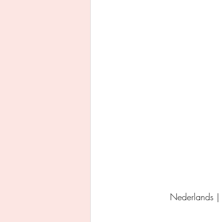
Uitgeverij Ankhhermes
Xanders uitgevers b.v.
Thriller
Persoonlijke o
Nederlands |