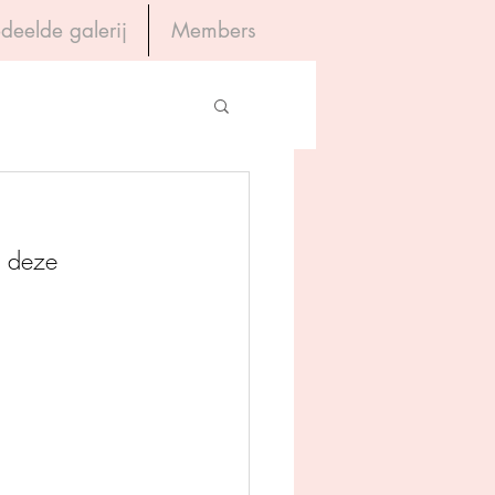
deelde galerij
Members
Inloggen
gevers
n deze 
House of Books
rum
tein