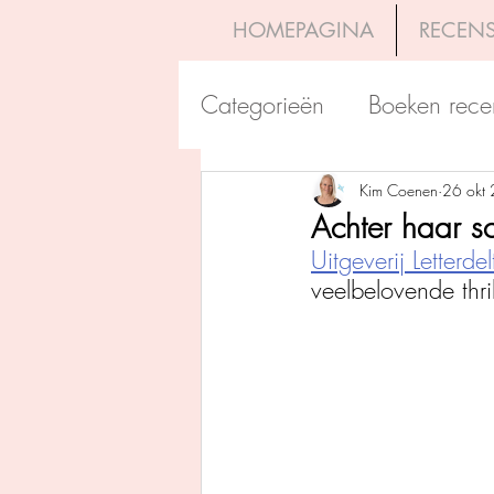
HOMEPAGINA
RECENS
Categorieën
Boeken rece
Uitgeverij Pelckmans
Kim Coenen
26 okt
Achter haar s
Uitgeverij Letterdel
Overamstel Uitgevers
veelbelovende thril
Uitgeverij Clavis
Dutc
Uitgeverij Blossom Books