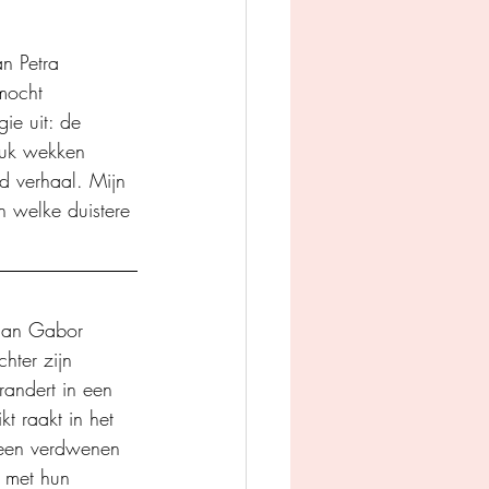
n Petra 
mocht 
ie uit: de 
ruk wekken 
d verhaal. Mijn 
 welke duistere 
nman Gabor 
hter zijn 
randert in een 
kt raakt in het 
r een verdwenen 
 met hun 