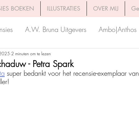
IES BOEKEN
ILLUSTRATIES
OVER MIJ
Ge
nsies
A.W. Bruna Uitgevers
Ambo|Anthos
Boekerij
Uitgeverij Luitingh-Sijthoff
Lev. Uit
 2025
2 minuten om te lezen
chaduw - Petra Spark
ta
 super bedankt voor het recensie-exemplaar va
Godijn Publishing
Kosmos Uitgevers
The 
ler!
h Venture Publishers
Uitgeverij Kokboekencent
Uitgeverij HarperCollins
Uitgeverij de Fon