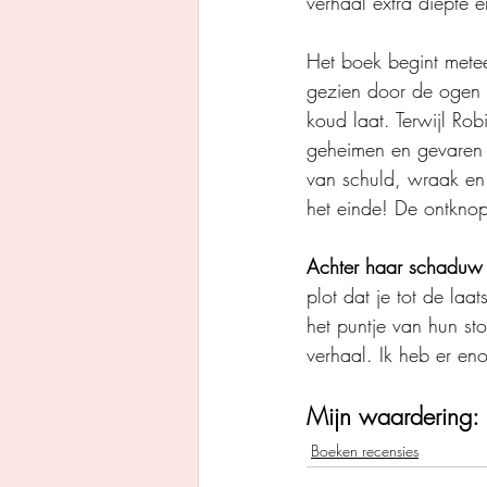
verhaal extra diepte 
Het boek begint mete
gezien door de ogen v
koud laat. Terwijl Ro
geheimen en gevaren z
van schuld, wraak en 
het einde! De ontknopin
Achter haar schaduw
plot dat je tot de laa
het puntje van hun s
verhaal. Ik heb er en
Mijn waardering: 
Boeken recensies