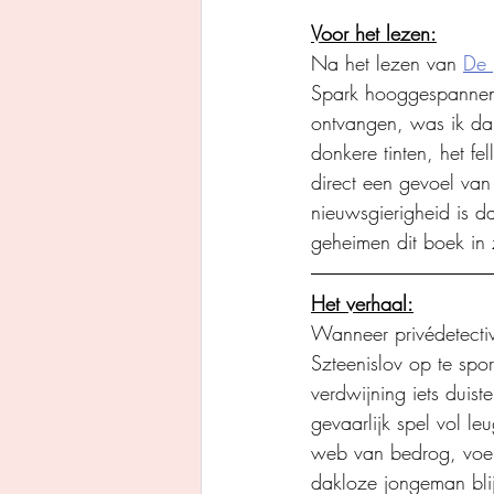
Voor het lezen:
Na het lezen van 
De 
Spark hooggespannen. 
ontvangen, was ik dan 
donkere tinten, het f
direct een gevoel van
nieuwsgierigheid is d
geheimen dit boek in 
Het verhaal:
Wanneer privédetecti
Szteenislov op te spor
verdwijning iets duis
gevaarlijk spel vol le
web van bedrog, voert
dakloze jongeman bli