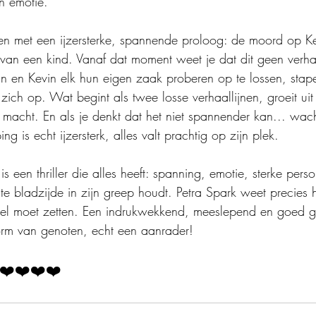
en emotie.
en met een ijzersterke, spannende proloog: de moord op Ke
an een kind. Vanaf dat moment weet je dat dit geen verhaa
bin en Kevin elk hun eigen zaak proberen op te lossen, stap
ich op. Wat begint als twee losse verhaallijnen, groeit uit
macht. En als je denkt dat het niet spannender kan... wac
g is echt ijzersterk, alles valt prachtig op zijn plek.
 is een thriller die alles heeft: spanning, emotie, sterke per
tste bladzijde in zijn greep houdt. Petra Spark weet precie
toel moet zetten. Een indrukwekkend, meeslepend en goed 
orm van genoten, echt een aanrader!
❤️❤️❤️❤️