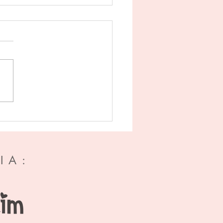
de erfenis - Almar Otten
IA: