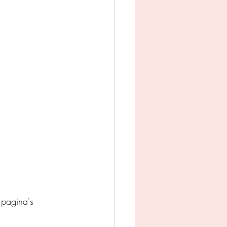
man
Jeugd
appij
pagina's