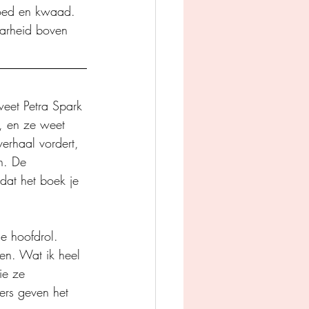
goed en kwaad. 
arheid boven 
weet Petra Spark 
l, en ze weet 
erhaal vordert, 
n. De 
dat het boek je 
e hoofdrol. 
en. Wat ik heel 
ie ze 
ers geven het 