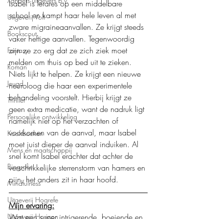
Xanders uitgevers b.v.
Isabel is lerares op een middelbare 
school en kampt haar hele leven al met 
Uitgeverij Volt
zware migraineaanvallen. Ze krijgt steeds 
Bookscout
vaker heftige aanvallen. Tegenwoordig 
zijn ze zo erg dat ze zich ziek moet 
Fantasy
melden om thuis op bed uit te zieken. 
Roman
Niets lijkt te helpen. Ze krijgt een nieuwe 
Jeugd
neuroloog die haar een experimentele 
behandeling voorstelt. Hierbij krijgt ze 
Thriller
geen extra medicatie, want de nadruk ligt 
Persoonlijke ontwikkeling
namelijk niet op het verzachten of 
voorkomen van de aanval, maar Isabel 
Kookboeken
moet juist dieper de aanval induiken. Al 
Mens en maatschappij
snel komt Isabel erachter dat achter de 
Biografie
verschrikkelijke sterrenstorm van hamers en 
pijn, het anders zit in haar hoofd.
Mindfulness
Uitgeverij Hogrefe
Mijn ervaring:
Uitgeverij Horizon
Wat een super intrigerende, boeiende en 