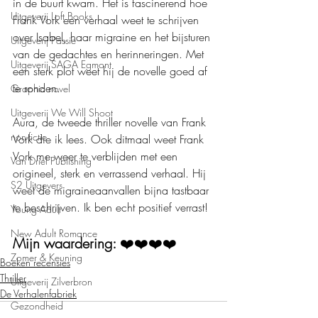
in de buurt kwam. Het is fascinerend hoe 
Uitgeverij Loft Books
Frank Vork een verhaal weet te schrijven 
over Isabel, haar migraine en het bijsturen 
Uitgeverij Passie
van de gedachtes en herinneringen. Met 
Uitgeverij SAGA Egmont
een sterk plot weet hij de novelle goed af 
te ronden.
Graphic novel
Uitgeverij We Will Shoot
Aura, de tweede thriller novelle van Frank 
non-fictie
Vork die ik lees. Ook ditmaal weet Frank 
Vork me weer te verblijden met een 
Van Driel Publishing
origineel, sterk en verrassend verhaal. Hij 
S2 Uitgevers
weet de migraineaanvallen bijna tastbaar 
te beschrijven. Ik ben echt positief verrast!
Young Adult
New Adult Romance
Mijn waardering: 
❤️❤️❤️❤️
Zomer & Keuning
Boeken recensies
Thriller
Uitgeverij Zilverbron
De Verhalenfabriek
Gezondheid