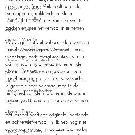
sterke thriller. Frank Vork heeft een hele 
Uitgeverij Lemniscaat
meeslepende, pakkende en vlotte 
Uitgeverij Luistereffect
schrijfstijl. Hij weet me dan ook snel te 
pakken en mee het verhaal in te nemen.
Uitgeverij Moon
Uitgeverij Mozaïek
We volgen het verhaal door de ogen van 
Isabel. Ze wordt goed neergezet, maar 
Uitgeverij Van Holkema & Warendorf
waar Frank Vork vooral erg sterk in is, is 
Uitgeverij Nieuw Amsterdam
dat hij haar migraine aanvallen en de 
Uitgeverij Palmslag
gedachten, emoties en gevoelens van 
Isabel prachtig en sterk kan verwoorden. 
Uitgeverij Ploegsma
Je gaat als lezer helemaal mee in de 
Uitgeverij Spectrum boeken
heftigheid van de migraine en de pijn en 
belevingen die hierbij naar boven komen.
Uitgeverij ten Have
Uitgeverij Thema
Het verhaal heeft een originele, boeiende 
Uitgeverij van Goor
en pakkende verhaallijn. Ik heb nog niet 
eerder een verhaallijn gelezen die hierbij 
Uitgeverij Sisters Press