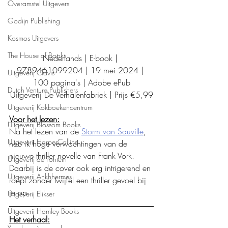
Overamstel Uitgevers
Godijn Publishing
Kosmos Uitgevers
The House of Books
Nederlands | E-book | 
9789461099204 | 19 mei 2024 | 
Uitgeverij Clavis
100 pagina's | Adobe ePub
Dutch Venture Publishers
Uitgeverij De Verhalenfabriek | Prijs €5,99
Uitgeverij Kokboekencentrum
Voor het lezen:
Uitgeverij Blossom Books
Na het lezen van de 
Storm van Sauville
, 
Uitgeverij HarperCollins
heb ik hoge verwachtingen van de 
nieuwe thriller novelle van Frank Vork. 
Uitgeverij de Fontein
Daarbij is de cover ook erg intrigerend en 
Uitgeverij Ankhhermes
roept zonder twijfel een thriller gevoel bij 
je op. 
Uitgeverij Elikser
Uitgeverij Hamley Books
Het verhaal: