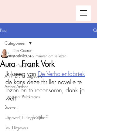
Post
Categorieën
Kim Coenen
Categorieën
4 jun 2024
2 minuten om te lezen
Aura - Frank Vork
Boeken recensies
Ik kreeg van 
De Verhalenfabriek
A.W. Bruna Uitgevers
de kans deze thriller novelle te 
Ambo|Anthos
lezen en te recenseren, dank je 
Uitgeverij Pelckmans
wel!
Boekerij
Uitgeverij Luitingh-Sijthoff
Lev. Uitgevers