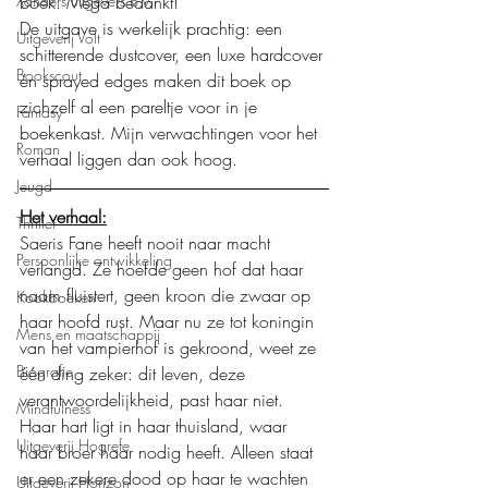
boek. Mega bedankt!
Xanders uitgevers b.v.
De uitgave is werkelijk prachtig: een 
Uitgeverij Volt
schitterende dustcover, een luxe hardcover 
Bookscout
én sprayed edges maken dit boek op 
zichzelf al een pareltje voor in je 
Fantasy
boekenkast. Mijn verwachtingen voor het 
Roman
verhaal liggen dan ook hoog.
Jeugd
Het verhaal:
Thriller
Saeris Fane heeft nooit naar macht 
Persoonlijke ontwikkeling
verlangd. Ze hoefde geen hof dat haar 
naam fluistert, geen kroon die zwaar op 
Kookboeken
haar hoofd rust. Maar nu ze tot koningin 
Mens en maatschappij
van het vampierhof is gekroond, weet ze 
Biografie
één ding zeker: dit leven, deze 
verantwoordelijkheid, past haar niet. 
Mindfulness
Haar hart ligt in haar thuisland, waar 
Uitgeverij Hogrefe
haar broer haar nodig heeft. Alleen staat 
er een zekere dood op haar te wachten 
Uitgeverij Horizon