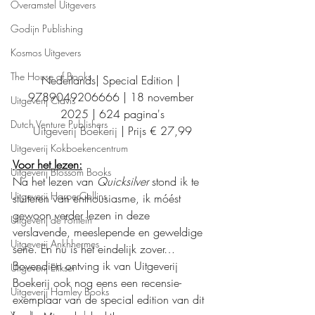
Overamstel Uitgevers
Godijn Publishing
Kosmos Uitgevers
The House of Books
Nederlands| Special Edition | 
9789049206666 | 18 november 
Uitgeverij Clavis
2025 | 624 pagina's
Dutch Venture Publishers
Uitgeverij Boekerij
 | Prijs € 27,99
Uitgeverij Kokboekencentrum
Voor het lezen:
Uitgeverij Blossom Books
Na het lezen van 
Quicksilver
 stond ik te 
Uitgeverij HarperCollins
stuiteren van enthousiasme, ik móést 
gewoon verder lezen in deze 
Uitgeverij de Fontein
verslavende, meeslepende en geweldige 
Uitgeverij Ankhhermes
serie. En nu is het eindelijk zover… 
Bovendien ontving ik van Uitgeverij 
Uitgeverij Elikser
Boekerij ook nog eens een recensie-
Uitgeverij Hamley Books
exemplaar van de special edition van dit 