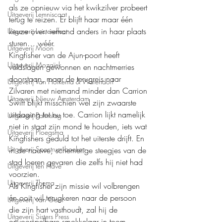
als ze opnieuw via het kwikzilver probeert 
Uitgeverij Lemniscaat
terug te reizen. Er blijft haar maar één 
keuze over: iemand anders in haar plaats 
Uitgeverij Luistereffect
sturen… wéér.
Uitgeverij Moon
Kingfisher van de Ajun-poort heeft 
Uitgeverij Mozaïek
veldslagen gewonnen en nachtmerries 
doorstaan, maar de terugreis naar 
Uitgeverij Van Holkema & Warendorf
Zilvaren met niemand minder dan Carrion 
Uitgeverij Nieuw Amsterdam
Swift blijkt misschien wel zijn zwaarste 
uitdaging tot nu toe. Carrion lijkt namelijk 
Uitgeverij Palmslag
niet in staat zijn mond te houden, iets wat 
Uitgeverij Ploegsma
Kingfishers geduld tot het uiterste drijft. En 
Uitgeverij Spectrum boeken
in de nauwe, schemerige steegjes van de 
stad loeren gevaren die zelfs hij niet had 
Uitgeverij ten Have
voorzien.
Uitgeverij Thema
Als Kingfisher zijn missie wil volbrengen 
én ooit wil terugkeren naar de persoon 
Uitgeverij van Goor
die zijn hart vasthoudt, zal hij de 
Uitgeverij Sisters Press
onvoorspelbare smokkelaar in toom 