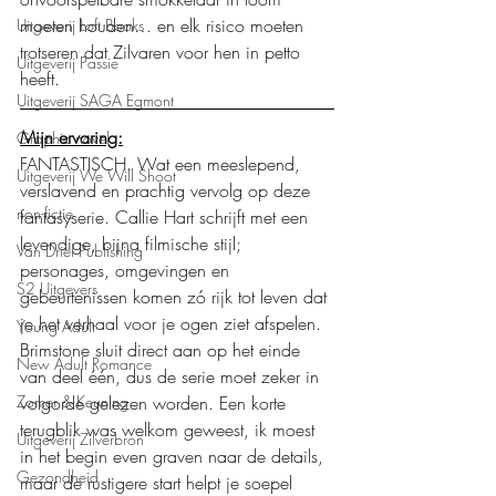
moeten houden… en elk risico moeten 
Uitgeverij Loft Books
trotseren dat Zilvaren voor hen in petto 
Uitgeverij Passie
heeft.
Uitgeverij SAGA Egmont
Mijn ervaring:
Graphic novel
FANTASTISCH. Wat een meeslepend, 
Uitgeverij We Will Shoot
verslavend en prachtig vervolg op deze 
non-fictie
fantasyserie. Callie Hart schrijft met een 
levendige, bijna filmische stijl; 
Van Driel Publishing
personages, omgevingen en 
S2 Uitgevers
gebeurtenissen komen zó rijk tot leven dat 
je het verhaal voor je ogen ziet afspelen. 
Young Adult
Brimstone sluit direct aan op het einde 
New Adult Romance
van deel één, dus de serie moet zeker in 
volgorde gelezen worden. Een korte 
Zomer & Keuning
terugblik was welkom geweest, ik moest 
Uitgeverij Zilverbron
in het begin even graven naar de details, 
Gezondheid
maar de rustigere start helpt je soepel 