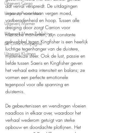
Uitgeverij Cargo
dat verval verspreidt. De uitdagingen 
waar ze voor staan vergen moed, 
Uitgeverij Prometheus
vastberadenheid en hoop. Tussen alle 
Uitgeverij Marmer
dreiging door zorgt Carrion voor 
Uitgeverij Maven Publishing
hilarische momenten, zijn constante 
gekwebbel tegen Kingfisher is een heerlijk 
De Crime Compagnie
luchtige tegenhanger van de duistere, 
Uitgeverij Kluitman
mysterieuze sfeer. Ook de lust, passie en 
liefde tussen Saeris en Kingfisher geven 
het verhaal extra intensiteit en balans; ze 
vormen een perfecte emotionele 
tegenpool voor alle spanning en 
duisternis.
De gebeurtenissen en wendingen vloeien 
naadloos in elkaar over, waardoor het 
verhaal wederom getuigt van sterke 
opbouw en doordachte plotlijnen. Het 