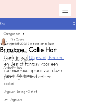
Post
Categorieën
Kim Coenen
Categorieën
16 dec 2025
3 minuten om te lezen
Brimstone - Callie Hart
Boeken recensies
Dank je wel 
Uitgeverij Boekerij
A.W. Bruna Uitgevers
en Best of Fantasy voor een 
Ambo|Anthos
recensie-exemplaar van deze 
Uitgeverij Pelckmans
prachtige limited edition.
Boekerij
Uitgeverij Luitingh-Sijthoff
Lev. Uitgevers