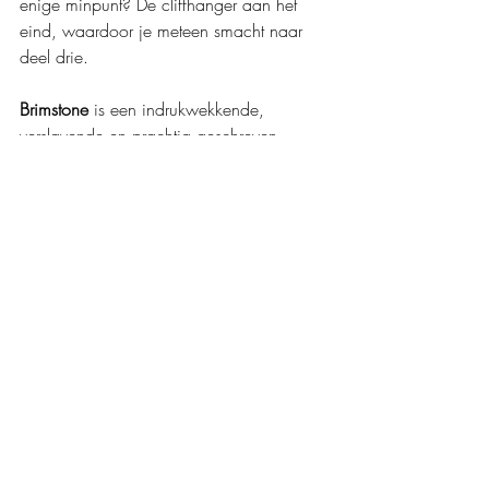
enige minpunt? De cliffhanger aan het 
eind, waardoor je meteen smacht naar 
deel drie.
Brimstone
 is een indrukwekkende, 
verslavende en prachtig geschreven 
pageturner. Saeris en Kingfisher krijgen 
meer gelaagdheid, het plot zit strak in 
elkaar en de mix van duisternis, magie, 
spanning, passie en actie is werkelijk 
perfect. Een absolute MUST-READ voor 
elke romantasy-liefhebber.
Mijn waardering: 
❤️❤️❤️❤️❤️
Boeken recensies
Boekerij
Fantasy