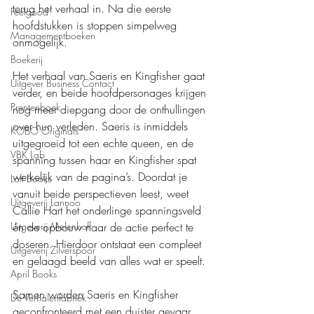
terug het verhaal in. Na die eerste 
Feelgood
hoofdstukken is stoppen simpelweg 
Managementboeken
onmogelijk.
Boekerij
Het verhaal van Saeris en Kingfisher gaat 
Uitgever Business Contact
verder, en beide hoofdpersonages krijgen 
Prentenboek
nog meer diepgang door de onthullingen 
over hun verleden. Saeris is inmiddels 
KOBO Originals
uitgegroeid tot een echte queen, en de 
VBK Lab
spanning tussen haar en Kingfisher spat 
werkelijk van de pagina’s. Doordat je 
Loft Books
vanuit beide perspectieven leest, weet 
Uitgeverij Lannoo
Callie Hart het onderlinge spanningsveld 
én de opbouw naar de actie perfect te 
Uitgeverij Melenhoff
doseren. Hierdoor ontstaat een compleet 
Uitgeverij Zilverspoor
en gelaagd beeld van alles wat er speelt.
April Books
Samen worden Saeris en Kingfisher 
De Verhalenfabriek
geconfronteerd met een duister gevaar 