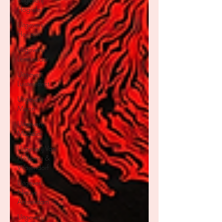
Hogrefe
Uitgeverij
Horizon
Uitgeverij
Lemniscaat
Uitgeverij
Luistereffect
Uitgeverij
Moon
Uitgeverij
Mozaïek
Uitgeverij Van
Holkema &
Warendorf
Uitgeverij
Nieuw
Amsterdam
Uitgeverij