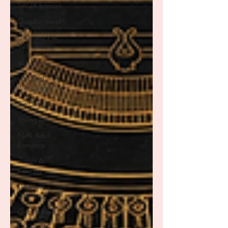
SAGA Egmont
Graphic novel
Uitgeverij We
Will Shoot
non-fictie
Van Driel
Publishing
S2 Uitgevers
Young Adult
New Adult
Romance
Zomer &
Keuning
Uitgeverij
Zilverbron
Gezondheid
Feelgood