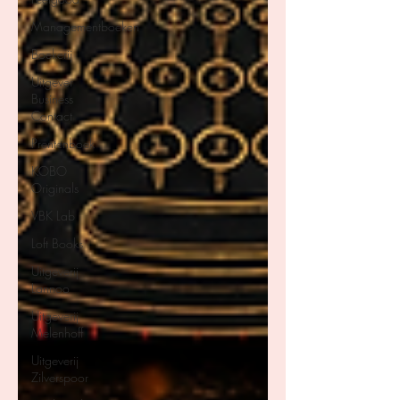
Managementboeken
Boekerij
Uitgever
Business
Contact
Prentenboek
KOBO
Originals
VBK Lab
Loft Books
Uitgeverij
Lannoo
Uitgeverij
Melenhoff
Uitgeverij
Zilverspoor