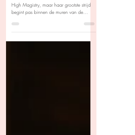
M.L.Wang
Sciona is de eerste vrouw ooit aan de
High Magistry, maar haar grootste strijd
begint pas binnen de muren van de
universiteit. Samen met haar mysterieuze
assistent ontdekt ze een geheim dat
magie voorgoed kan veranderen.