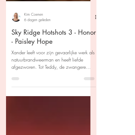
Kim Coenen
6 dagen geleden
Sky Ridge Hotshots 3 - Honor
- Paisley Hope
Xander leeft voor zijn gevaarlijke werk als
natuurbrandweerman en heeft liefde
afgezworen. Tot Teddy, de zwangere
weduwe en zus van zijn beste vriend,
naast hem komt wonen. Kan hij haar hart
veroveren, terwijl zij nog rouwt om haar
grote liefde?