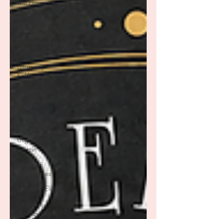
The House of
Books
Uitgeverij Clavis
Dutch Venture
Publishers
Uitgeverij
Kokboekencentrum
Uitgeverij
Blossom Books
Uitgeverij
HarperCollins
Uitgeverij de
Fontein
Uitgeverij
Ankhhermes
Uitgeverij Elikser
Uitgeverij
Hamley Books