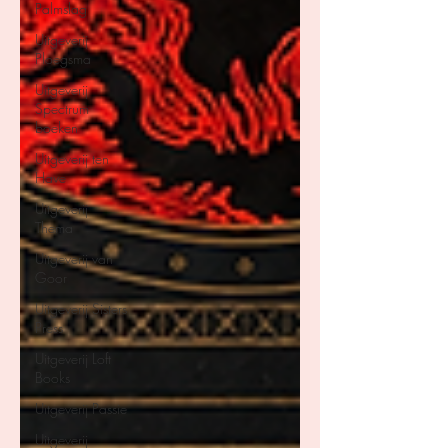
Palmslag
Uitgeverij
Ploegsma
Uitgeverij
Spectrum
boeken
Uitgeverij ten
Have
Uitgeverij
Thema
Uitgeverij van
Goor
Uitgeverij Sisters
Press
Uitgeverij Loft
Books
Uitgeverij Passie
Uitgeverij