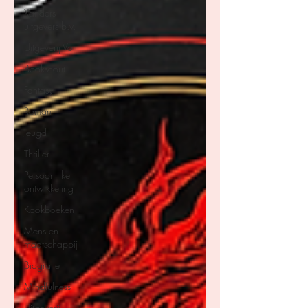
Xanders
uitgevers b.v.
Uitgeverij Volt
Bookscout
Fantasy
Roman
Jeugd
Thriller
Persoonlijke
ontwikkeling
Kookboeken
Mens en
maatschappij
Biografie
Mindfulness
Uitgeverij