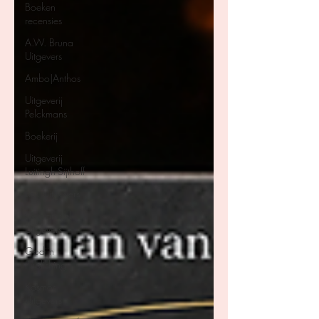
Boeken
recensies
A.W. Bruna
Uitgevers
Ambo|Anthos
Uitgeverij
Pelckmans
Boekerij
Uitgeverij
Luitingh-Sijthoff
Lev. Uitgevers
Overamstel
Uitgevers
Godijn
Publishing
Kosmos
Uitgevers