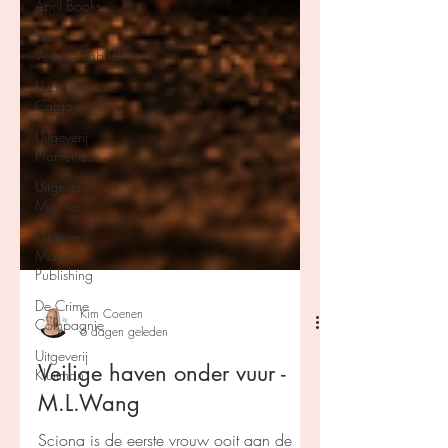
April Books
De
Verhalenfabriek
Uitgeverij
Cargo
Uitgeverij
Prometheus
Uitgeverij
Marmer
Uitgeverij
Maven
Publishing
De Crime
Compagnie
Uitgeverij
Kim Coenen
Kluitman
6 dagen geleden
Veilige haven onder vuur -