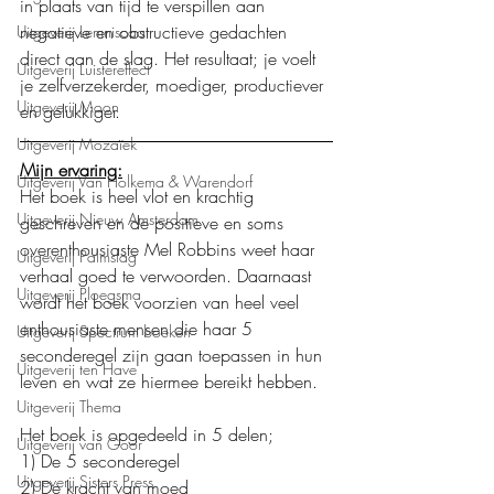
in plaats van tijd te verspillen aan 
negatieve en obstructieve gedachten 
Uitgeverij Lemniscaat
direct aan de slag. Het resultaat; je voelt 
Uitgeverij Luistereffect
je zelfverzekerder, moediger, productiever 
Uitgeverij Moon
en gelukkiger. 
Uitgeverij Mozaïek
Mijn ervaring:
Uitgeverij Van Holkema & Warendorf
Het boek is heel vlot en krachtig 
Uitgeverij Nieuw Amsterdam
geschreven en de positieve en soms 
overenthousiaste Mel Robbins weet haar 
Uitgeverij Palmslag
verhaal goed te verwoorden. Daarnaast 
Uitgeverij Ploegsma
wordt het boek voorzien van heel veel 
enthousiaste mensen die haar 5 
Uitgeverij Spectrum boeken
seconderegel zijn gaan toepassen in hun 
Uitgeverij ten Have
leven en wat ze hiermee bereikt hebben. 
Uitgeverij Thema
Het boek is opgedeeld in 5 delen;
Uitgeverij van Goor
1) De 5 seconderegel
Uitgeverij Sisters Press
2) De kracht van moed