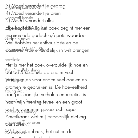
3) Moed verandert je gedrag
Uitgeverij Loft Books
4) Moed verandert je brein
Uitgeverij Passie
5) Moed verandert alles
Elke hoofdstuk in het boek begint met een 
Uitgeverij SAGA Egmont
inspirerende gedachte/quote waardoor 
Graphic novel
Mel Robbins het enthousiaste en de 
Uitgeverij We Will Shoot
positieve vibe er duidelijk in wilt brengen. 
non-fictie
Het is met het boek overduidelijk hoe en 
Van Driel Publishing
dat de 5 seconde op enorm veel 
manieren en voor enorm veel doelen en 
S2 Uitgevers
dromen te gebruiken is. De hoeveelheid 
Young Adult
aan persoonlijke verhalen en reacties is 
New Adult Romance
naar mijn mening teveel en een groot 
deel is voor mijn gevoel echt super 
Zomer & Keuning
Amerikaans wat mij persoonlijk niet erg 
Uitgeverij Zilverbron
aanspreekt. 
Wel is het gebruik, het nut en de 
Gezondheid