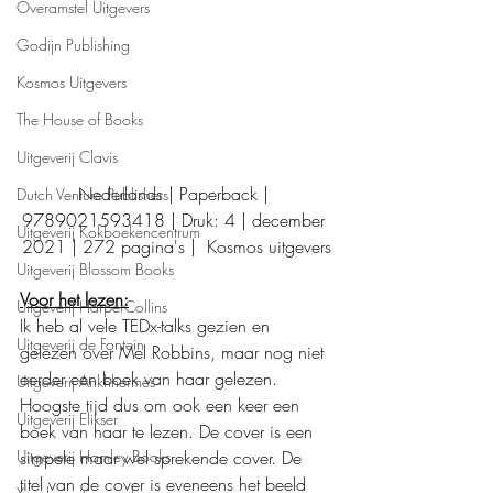
Overamstel Uitgevers
Godijn Publishing
Kosmos Uitgevers
The House of Books
Uitgeverij Clavis
Nederlands | Paperback | 
Dutch Venture Publishers
9789021593418 | Druk: 4 | december 
Uitgeverij Kokboekencentrum
2021 | 272 pagina's |  Kosmos uitgevers
Uitgeverij Blossom Books
Voor het lezen:
Uitgeverij HarperCollins
Ik heb al vele TEDx-talks gezien en 
Uitgeverij de Fontein
gelezen over Mel Robbins, maar nog niet 
eerder een boek van haar gelezen. 
Uitgeverij Ankhhermes
Hoogste tijd dus om ook een keer een 
Uitgeverij Elikser
boek van haar te lezen. De cover is een 
Uitgeverij Hamley Books
simpele maar wel sprekende cover. De 
titel van de cover is eveneens het beeld 