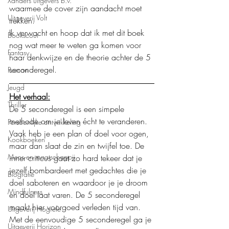
Xanders uitgevers b.v.
waarmee de cover zijn aandacht moet 
Uitgeverij Volt
trekken. 
Ik verwacht en hoop dat ik met dit boek 
Bookscout
nog wat meer te weten ga komen voor 
Fantasy
haar denkwijze en de theorie achter de 5 
seconderegel. 
Roman
Jeugd
Het verhaal:
Thriller
De 5 seconderegel is een simpele 
methode om je leven écht te veranderen. 
Persoonlijke ontwikkeling
Vaak heb je een plan of doel voor ogen, 
Kookboeken
maar dan slaat de zin en twijfel toe. De 
Mens en maatschappij
inner criticus gaat zo hard tekeer dat je 
jezelf bombardeert met gedachtes die je 
Biografie
doel saboteren en waardoor je je droom 
Mindfulness
en doel laat varen. De 5 seconderegel 
maakt hier voorgoed verleden tijd van. 
Uitgeverij Hogrefe
Met de eenvoudige 5 seconderegel ga je 
Uitgeverij Horizon