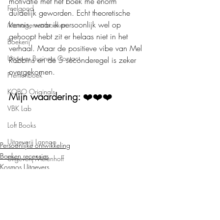
motivatie met het boek me enorm 
Feelgood
duidelijk geworden. Echt theoretische 
kennis, waar ik persoonlijk wel op 
Managementboeken
gehoopt hebt zit er helaas niet in het 
Boekerij
verhaal. Maar de positieve vibe van Mel 
Uitgever Business Contact
Robbins en de 5 seconderegel is zeker 
overgekomen. 
Prentenboek
KOBO Originals
Mijn waardering: 
❤️❤️❤️
VBK Lab
Loft Books
Uitgeverij Lannoo
Persoonlijke ontwikkeling
Boeken recensies
Uitgeverij Melenhoff
Kosmos Uitgevers
Uitgeverij Zilverspoor
April Books
De Verhalenfabriek