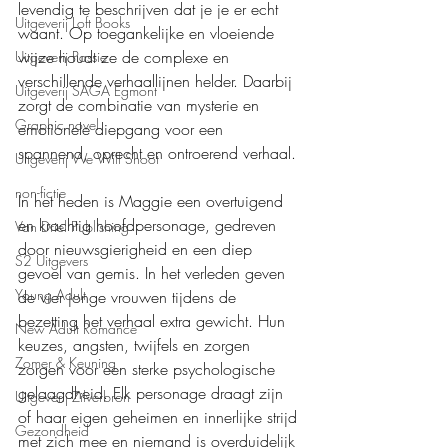
levendig te beschrijven dat je je er echt 
Uitgeverij Loft Books
waant. Op toegankelijke en vloeiende 
wijze houdt ze de complexe en 
Uitgeverij Passie
verschillende verhaallijnen helder. Daarbij 
Uitgeverij SAGA Egmont
zorgt de combinatie van mysterie en 
Graphic novel
emotionele diepgang voor een 
spannend, oprecht en ontroerend verhaal.
Uitgeverij We Will Shoot
non-fictie
In het heden is Maggie een overtuigend 
en krachtig hoofdpersonage, gedreven 
Van Driel Publishing
door nieuwsgierigheid en een diep 
S2 Uitgevers
gevoel van gemis. In het verleden geven 
Young Adult
de vier jonge vrouwen tijdens de 
bezetting het verhaal extra gewicht. Hun 
New Adult Romance
keuzes, angsten, twijfels en zorgen 
Zomer & Keuning
zorgen voor een sterke psychologische 
gelaagdheid. Elk personage draagt zijn 
Uitgeverij Zilverbron
of haar eigen geheimen en innerlijke strijd 
Gezondheid
met zich mee en niemand is overduidelijk 