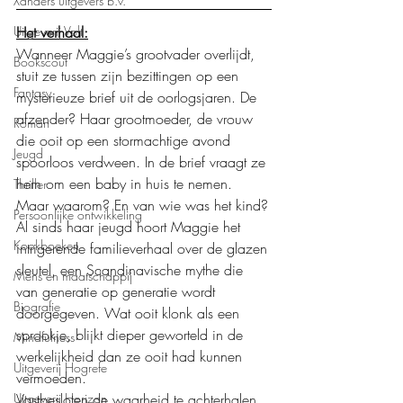
Xanders uitgevers b.v.
Het verhaal:
Uitgeverij Volt
Wanneer Maggie’s grootvader overlijdt, 
Bookscout
stuit ze tussen zijn bezittingen op een 
Fantasy
mysterieuze brief uit de oorlogsjaren. De 
afzender? Haar grootmoeder, de vrouw 
Roman
die ooit op een stormachtige avond 
Jeugd
spoorloos verdween. In de brief vraagt ze 
hem om een baby in huis te nemen. 
Thriller
Maar waarom? En van wie was het kind?
Persoonlijke ontwikkeling
Al sinds haar jeugd hoort Maggie het 
Kookboeken
intrigerende familieverhaal over de glazen 
sleutel, een Scandinavische mythe die 
Mens en maatschappij
van generatie op generatie wordt 
Biografie
doorgegeven. Wat ooit klonk als een 
sprookje, blijkt dieper geworteld in de 
Mindfulness
werkelijkheid dan ze ooit had kunnen 
Uitgeverij Hogrefe
vermoeden.
Vastbesloten de waarheid te achterhalen, 
Uitgeverij Horizon