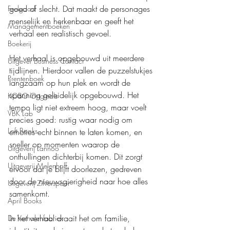
goed of slecht. Dat maakt de personages 
Feelgood
menselijk en herkenbaar en geeft het 
Managementboeken
verhaal een realistisch gevoel.
Boekerij
Het verhaal is opgebouwd uit meerdere 
Uitgever Business Contact
tijdlijnen. Hierdoor vallen de puzzelstukjes 
Prentenboek
langzaam op hun plek en wordt de 
spanning geleidelijk opgebouwd. Het 
KOBO Originals
tempo ligt niet extreem hoog, maar voelt 
VBK Lab
precies goed: rustig waar nodig om 
Loft Books
emoties echt binnen te laten komen, en 
sneller op momenten waarop de 
Uitgeverij Lannoo
onthullingen dichterbij komen. Dit zorgt 
Uitgeverij Melenhoff
ervoor dat je blijft doorlezen, gedreven 
door de nieuwsgierigheid naar hoe alles 
Uitgeverij Zilverspoor
samenkomt.
April Books
In het verhaal draait het om familie, 
De Verhalenfabriek