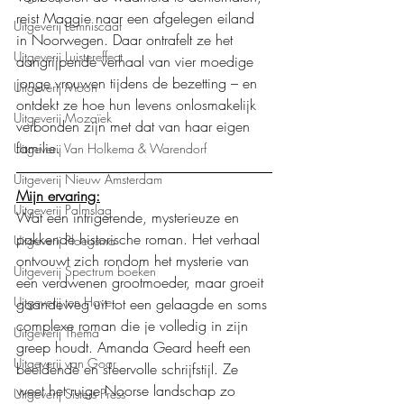
reist Maggie naar een afgelegen eiland 
Uitgeverij Lemniscaat
in Noorwegen. Daar ontrafelt ze het 
Uitgeverij Luistereffect
aangrijpende verhaal van vier moedige 
jonge vrouwen tijdens de bezetting – en 
Uitgeverij Moon
ontdekt ze hoe hun levens onlosmakelijk 
Uitgeverij Mozaïek
verbonden zijn met dat van haar eigen 
familie.
Uitgeverij Van Holkema & Warendorf
Uitgeverij Nieuw Amsterdam
Mijn ervaring:
Uitgeverij Palmslag
Wat een intrigerende, mysterieuze en 
pakkende historische roman. Het verhaal 
Uitgeverij Ploegsma
ontvouwt zich rondom het mysterie van 
Uitgeverij Spectrum boeken
een verdwenen grootmoeder, maar groeit 
Uitgeverij ten Have
gaandeweg uit tot een gelaagde en soms 
complexe roman die je volledig in zijn 
Uitgeverij Thema
greep houdt. Amanda Geard heeft een 
Uitgeverij van Goor
beeldende en sfeervolle schrijfstijl. Ze 
weet het ruige Noorse landschap zo 
Uitgeverij Sisters Press