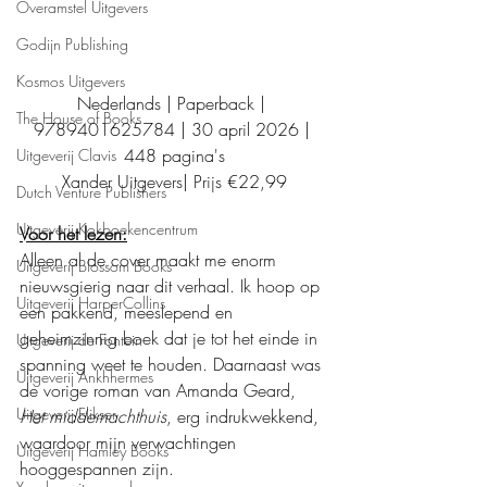
Overamstel Uitgevers
Godijn Publishing
Kosmos Uitgevers
Nederlands | Paperback | 
The House of Books
9789401625784 | 30 april 2026 | 
448 pagina's
Uitgeverij Clavis
Xander Uitgevers| Prijs €22,99
Dutch Venture Publishers
Uitgeverij Kokboekencentrum
Voor het lezen:
Alleen al de cover maakt me enorm 
Uitgeverij Blossom Books
nieuwsgierig naar dit verhaal. Ik hoop op 
Uitgeverij HarperCollins
een pakkend, meeslepend en 
geheimzinnig boek dat je tot het einde in 
Uitgeverij de Fontein
spanning weet te houden. Daarnaast was 
Uitgeverij Ankhhermes
de vorige roman van Amanda Geard, 
Uitgeverij Elikser
Het middernachthuis
, erg indrukwekkend, 
waardoor mijn verwachtingen 
Uitgeverij Hamley Books
hooggespannen zijn.