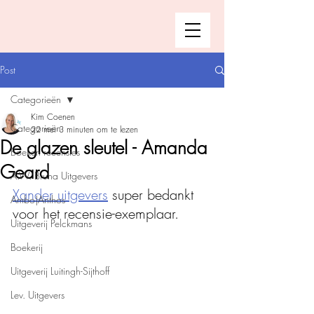
Post
Categorieën
Kim Coenen
Categorieën
22 mei
3 minuten om te lezen
De glazen sleutel - Amanda
Boeken recensies
Geard
A.W. Bruna Uitgevers
Xander uitgevers
 super bedankt 
Ambo|Anthos
voor het recensie-exemplaar. 
Uitgeverij Pelckmans
Boekerij
Uitgeverij Luitingh-Sijthoff
Lev. Uitgevers