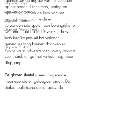
identiteit en de impact van het verleden 
Uitgeverij Cargo
op het heden. Geheimen, oorlog en 
Uitgeverij Prometheus
opoffering vormen de kern van het 
verhaal, maar ook liefde en 
Uitgeverij Marmer
verbondenheid spelen een belangrijke rol. 
Uitgeverij Maven Publishing
De roman laat op indrukwekkende wijze 
zien hoe keuzes uit het verleden 
De Crime Compagnie
generaties lang kunnen doorwerken. 
Uitgeverij Kluitman
Vooral de emotionele ontknoping maakte 
veel indruk en gaf het verhaal nog meer 
diepgang.
De glazen sleutel
 is een intrigerende, 
meeslepende en gelaagde roman. De 
sterke, realistische personages, de 
sfeervolle setting en de emotionele 
diepgang, gecombineerd met mysterie, 
spanning en familiegeschiedenis, zorgen 
voor een heerlijke leeservaring. Ook deze 