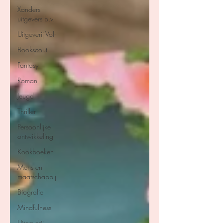
Xanders
uitgevers b.v.
Uitgeverij Volt
Bookscout
Fantasy
Roman
Jeugd
Thriller
Persoonlijke
ontwikkeling
Kookboeken
Mens en
maatschappij
Biografie
Mindfulness
Uitgeverij