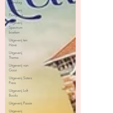
Palmslag
Uitgeverij
Ploegsma
Uitgeverij
Spectrum
boeken
Uitgeverij ten
Have
Uitgeverij
Thema
Uitgeverij van
Goor
Uitgeverij Sisters
Press
Uitgeverij Loft
Books
Uitgeverij Passie
Uitgeverij