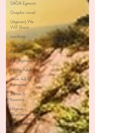
SAGA Egmont
Graphic novel
Uitgeverij We
Will Shoot
non-fictie
Van Driel
Publishing
S2 Uitgevers
Young Adult
New Adult
Romance
Zomer &
Keuning
Uitgeverij
Zilverbron
Gezondheid
Feelgood