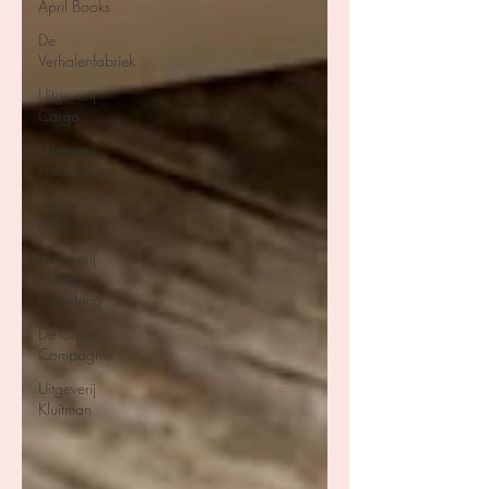
April Books
De
Verhalenfabriek
Uitgeverij
Cargo
Uitgeverij
Prometheus
Uitgeverij
Marmer
Uitgeverij
Maven
Publishing
De Crime
Compagnie
Uitgeverij
Kluitman