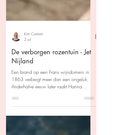
Kim Coenen
2 jul
De verborgen rozentuin - Jet
Nijland
Een brand op een Frans wijndomein in
1863 verbergt meer dan een ongeluk.
Anderhalve eeuw later raakt Hanna
gefascineerd door dit mysterie. Terwijl ze
het verleden ontrafelt, ontdekt ze
familiegeheimen, liefde en een verhaal
dat onverwacht raakt aan haar eigen