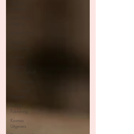
Boeken
recensies
A.W. Bruna
Uitgevers
Ambo|Anthos
Uitgeverij
Pelckmans
Boekerij
Uitgeverij
Luitingh-Sijthoff
Lev. Uitgevers
Overamstel
Uitgevers
Godijn
Publishing
Kosmos
Uitgevers