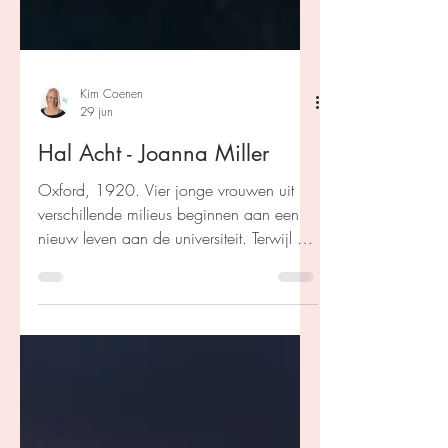
Kim Coenen
29 jun
Hal Acht - Joanna Miller
Oxford, 1920. Vier jonge vrouwen uit
verschillende milieus beginnen aan een
nieuw leven aan de universiteit. Terwijl ze
strijden voor gelijke kansen en de
gevolgen van de oorlog verwerken,
ontdekken ze de kracht van vriendschap,
moed en verandering.