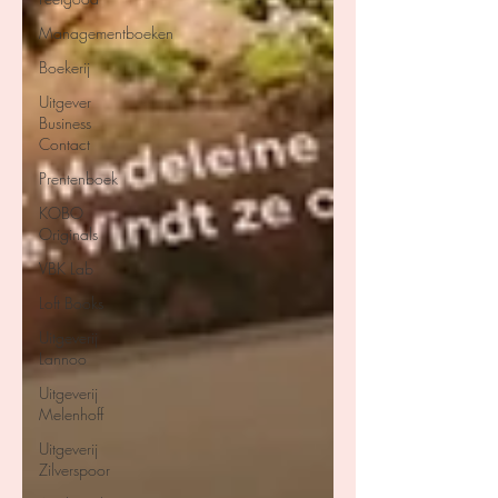
Managementboeken
Boekerij
Uitgever
Business
Contact
Prentenboek
KOBO
Originals
VBK Lab
Loft Books
Uitgeverij
Lannoo
Uitgeverij
Melenhoff
Uitgeverij
Zilverspoor