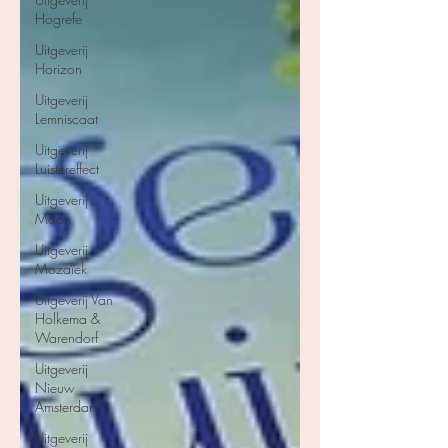
Hogrefe
Uitgeverij
Horizon
Uitgeverij
Lemniscaat
Uitgeverij
Luistereffect
Uitgeverij
Moon
Uitgeverij
Mozaïek
Uitgeverij Van
Holkema &
Warendorf
Uitgeverij
Nieuw
Amsterdam
Uitgeverij