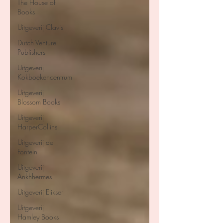
The House of
Books
Uitgeverij Clavis
Dutch Venture
Publishers
Uitgeverij
Kokboekencentrum
Uitgeverij
Blossom Books
Uitgeverij
HarperCollins
Uitgeverij de
Fontein
Uitgeverij
Ankhhermes
Uitgeverij Elikser
Uitgeverij
Hamley Books