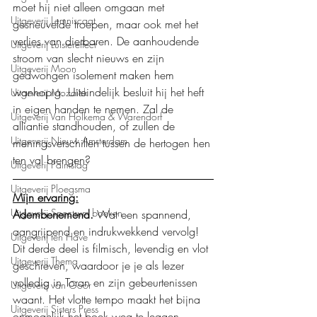
moet hij niet alleen omgaan met 
Uitgeverij Lemniscaat
gesneuvelde troepen, maar ook met het 
verlies van dierbaren. De aanhoudende 
Uitgeverij Luistereffect
stroom van slecht nieuws en zijn 
Uitgeverij Moon
gedwongen isolement maken hem 
wanhopig. Uiteindelijk besluit hij het heft 
Uitgeverij Mozaïek
in eigen handen te nemen. Zal de 
Uitgeverij Van Holkema & Warendorf
alliantie standhouden, of zullen de 
Uitgeverij Nieuw Amsterdam
meningsverschillen tussen de hertogen hen 
ten val brengen?
Uitgeverij Palmslag
Uitgeverij Ploegsma
Mijn ervaring:
Uitgeverij Spectrum boeken
Adembenemend.
 Wat een spannend, 
aangrijpend en indrukwekkend vervolg! 
Uitgeverij ten Have
Dit derde deel is filmisch, levendig en vlot 
Uitgeverij Thema
geschreven, waardoor je je als lezer 
volledig in Toran en zijn gebeurtenissen 
Uitgeverij van Goor
waant. Het vlotte tempo maakt het bijna 
Uitgeverij Sisters Press
onmogelijk het boek weg te leggen.