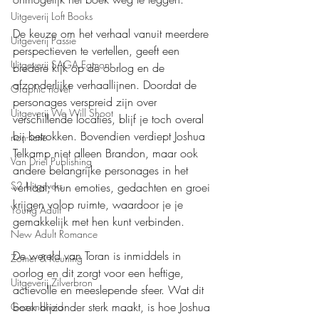
Uitgeverij Loft Books
De keuze om het verhaal vanuit meerdere 
Uitgeverij Passie
perspectieven te vertellen, geeft een 
Uitgeverij SAGA Egmont
bredere kijk op de oorlog en de 
afzonderlijke verhaallijnen. Doordat de 
Graphic novel
personages verspreid zijn over 
Uitgeverij We Will Shoot
verschillende locaties, blijf je toch overal 
bij betrokken. Bovendien verdiept Joshua 
non-fictie
Telkamp niet alleen Brandon, maar ook 
Van Driel Publishing
andere belangrijke personages in het 
S2 Uitgevers
verhaal; hun emoties, gedachten en groei 
krijgen volop ruimte, waardoor je je 
Young Adult
gemakkelijk met hen kunt verbinden.
New Adult Romance
De wereld van Toran is inmiddels in 
Zomer & Keuning
oorlog en dit zorgt voor een heftige, 
Uitgeverij Zilverbron
actievolle en meeslepende sfeer. Wat dit 
boek bijzonder sterk maakt, is hoe Joshua 
Gezondheid