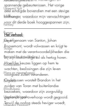
Xanders uitgevers b.v.
spannende gebeurtenissen. Het vorige 
Uitgeverij Volt
deel eindigde bovendien met een stevige 
cliffhanger, waardoor mijn verwachtingen 
Bookscout
voor dit derde boek hooggespannen zijn.
Fantasy
Roman
Het verhaal:
De erfgenaam van Santon, Johan 
Jeugd
Roosemont, wordt volwassen en krijgt te 
Thriller
maken met de verantwoordelijkheden die 
Persoonlijke ontwikkeling
bij zijn toekomstige rol als hertog horen. 
Moeilijke keuzes liggen op hem te 
Kookboeken
wachten, beslissingen die zijn leven 
Mens en maatschappij
voorgoed zullen veranderen.
Ondertussen worstelt Brandon in het 
Biografie
zuiden van Toran met buitenlandse 
Mindfulness
bezoekers, waardoor zijn zorgvuldig 
Uitgeverij Hogrefe
geplande jaar overhoop wordt gegooid. 
Terwijl de oorlog steeds heviger woedt, 
Uitgeverij Horizon