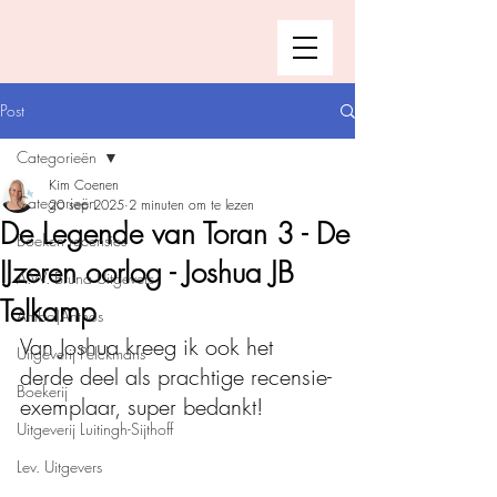
Post
Categorieën
Kim Coenen
Categorieën
20 sep 2025
2 minuten om te lezen
De Legende van Toran 3 - De
Boeken recensies
IJzeren oorlog - Joshua JB
A.W. Bruna Uitgevers
Telkamp
Ambo|Anthos
Van Joshua kreeg ik ook het 
Uitgeverij Pelckmans
derde deel als prachtige recensie-
Boekerij
exemplaar, super bedankt! 
Uitgeverij Luitingh-Sijthoff
Lev. Uitgevers