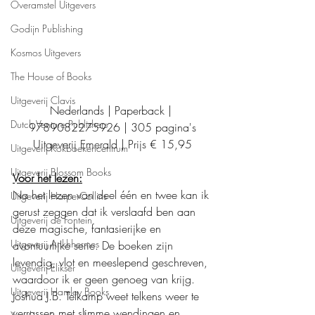
Overamstel Uitgevers
Godijn Publishing
Kosmos Uitgevers
The House of Books
Uitgeverij Clavis
Nederlands | Paperback | 
Dutch Venture Publishers
9789082275926 | 305 pagina's
Uitgeverij Emerald | Prijs € 15,95
Uitgeverij Kokboekencentrum
Uitgeverij Blossom Books
Voor het lezen:
Na het lezen van deel één en twee kan ik 
Uitgeverij HarperCollins
gerust zeggen dat ik verslaafd ben aan 
Uitgeverij de Fontein
deze magische, fantasierijke en 
Uitgeverij Ankhhermes
avontuurlijke serie. De boeken zijn 
levendig, vlot en meeslepend geschreven, 
Uitgeverij Elikser
waardoor ik er geen genoeg van krijg. 
Uitgeverij Hamley Books
Joshua J.B. Telkamp weet telkens weer te 
verrassen met slimme wendingen en 