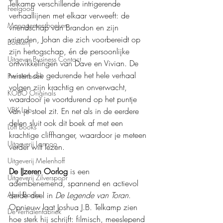
Telkamp verschillende intrigerende 
Feelgood
verhaallijnen met elkaar verweeft: de 
Managementboeken
vriendschap van Brandon en zijn 
vrienden, Johan die zich voorbereidt op 
Boekerij
zijn hertogschap, én de persoonlijke 
Uitgever Business Contact
ontwikkelingen van Dave en Vivian. De 
twisten die gedurende het hele verhaal 
Prentenboek
volgen zijn krachtig en onverwacht, 
KOBO Originals
waardoor je voortdurend op het puntje 
VBK Lab
van je stoel zit. En net als in de eerdere 
delen sluit ook dit boek af met een 
Loft Books
krachtige cliffhanger, waardoor je meteen 
Uitgeverij Lannoo
verder wilt lezen.
Uitgeverij Melenhoff
De IJzeren Oorlog
 is een 
Uitgeverij Zilverspoor
adembenemend, spannend en actievol 
April Books
derde deel in 
De Legende van Toran
. 
Opnieuw laat Joshua J.B. Telkamp zien 
De Verhalenfabriek
hoe sterk hij schrijft: filmisch, meeslepend 