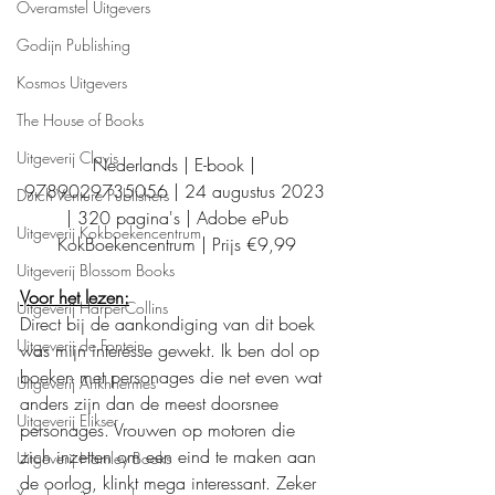
Overamstel Uitgevers
Godijn Publishing
Kosmos Uitgevers
The House of Books
Uitgeverij Clavis
Nederlands | E-book | 
9789029735056 | 24 augustus 2023 
Dutch Venture Publishers
| 320 pagina's | Adobe ePub
Uitgeverij Kokboekencentrum
KokBoekencentrum | Prijs €9,99
Uitgeverij Blossom Books
Voor het lezen:
Uitgeverij HarperCollins
Direct bij de aankondiging van dit boek 
Uitgeverij de Fontein
was mijn interesse gewekt. Ik ben dol op 
boeken met personages die net even wat 
Uitgeverij Ankhhermes
anders zijn dan de meest doorsnee 
Uitgeverij Elikser
personages. Vrouwen op motoren die 
zich inzetten om een eind te maken aan 
Uitgeverij Hamley Books
de oorlog, klinkt mega interessant. Zeker 