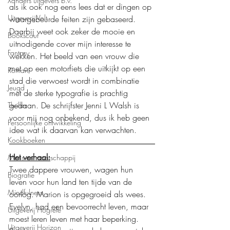
Xanders uitgevers b.v.
als ik ook nog eens lees dat er dingen op 
Uitgeverij Volt
waargebeurde feiten zijn gebaseerd. 
Daarbij weet ook zeker de mooie en 
Bookscout
uitnodigende cover mijn interesse te 
Fantasy
wekken. Het beeld van een vrouw die 
met op een motorfiets die uitkijkt op een 
Roman
stad die verwoest wordt in combinatie 
Jeugd
met de sterke typografie is prachtig 
gedaan. De schrijfster Jenni L Walsh is 
Thriller
voor mij nog onbekend, dus ik heb geen 
Persoonlijke ontwikkeling
idee wat ik daarvan kan verwachten.
Kookboeken
Het verhaal:
Mens en maatschappij
Twee dappere vrouwen, wagen hun 
Biografie
leven voor hun land ten tijde van de 
Mindfulness
oorlog. Marion is opgegroeid als wees. 
Evelyn, had een bevoorrecht leven, maar 
Uitgeverij Hogrefe
moest leren leven met haar beperking. 
Uitgeverij Horizon