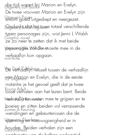
die tijd waant bij Marion en Evelyn.   
Uitgeverij Loft Books
De twee vrouwen Marion en Evelyn zijn 
Uitgeverij Passie
enorm goed uitgediept en neergezet. 
Ondanks dat het twee totaal verschillende 
Uitgeverij SAGA Egmont
typen personages zijn, wist Jenni L Walsh 
Graphic novel
ze zo neer te zetten dat ik met beide 
personages zonder moeite mee in de 
Uitgeverij We Will Shoot
verhaallijn kon opgaan. 
non-fictie
Van Driel Publishing
De verhaallijn wisselt tussen de verhaallijn 
van Marion en Evelyn, die in de eerste 
S2 Uitgevers
instantie je het gevoel geeft dat je twee 
Young Adult
losse verhalen aan het lezen bent. Beide 
verhaallijnen weten mee te grijpen en te 
New Adult Romance
boeien en zitten beiden vol verrassende 
Zomer & Keuning
wendingen en gebeurtenissen die de 
Uitgeverij Zilverbron
spanning en nieuwsgierigheid er in 
houden. Beiden verhalen zijn een 
Gezondheid
combinatie van de heftige oorlogstijd, 