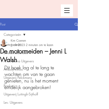
Post
Categorieën
Kim Coenen
Categorieën
1 okt 2023
2 minuten om te lezen
De motormeiden – Jenni L
Boeken recensies
Walsh
A.W. Bruna Uitgevers
Dit boek lag al te lang te 
Ambo|Anthos
wachten om van te gaan 
Uitgeverij Pelckmans
genieten, nu is het moment 
Boekerij
eindelijk aangebroken!
Uitgeverij Luitingh-Sijthoff
Lev. Uitgevers