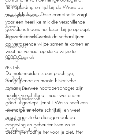
Feelgood
hun opleiding en tijd bij de Wrens als 
hun liefdesleven. Deze combinatie zorgt 
Managementboeken
voor een heerlijke mix die verschillende 
Boekerij
gevoelens tijdens het lezen bij je oproept. 
Tegen het einde weten de verhaallijnen 
Uitgever Business Contact
op verrassende wijze samen te komen en 
Prentenboek
weet het verhaal op sterke wijze te 
KOBO Originals
eindigen.
VBK Lab
De motormeiden is een prachtige, 
Loft Books
aangrijpende en mooie historische 
roman. De twee hoofdpersonages zijn 
Uitgeverij Lannoo
heerlijk verschillend, maar wel enorm 
Uitgeverij Melenhoff
goed uitgediept. Jenni L Walsh heeft een 
Uitgeverij Zilverspoor
levendige en vlotte schrijfstijl en weet 
naast haar sterke dialogen ook de 
April Books
omgeving en gebeurtenissen zo te 
De Verhalenfabriek
beschrijven dat je het voor je ziet. Het 