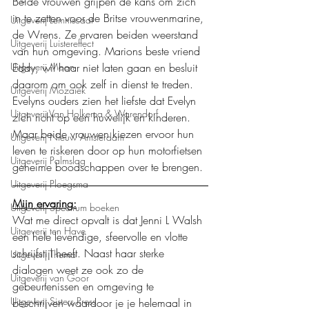
Beide vrouwen grijpen de kans om zich 
in te zetten voor de Britse vrouwenmarine, 
Uitgeverij Lemniscaat
de Wrens. Ze ervaren beiden weerstand 
Uitgeverij Luistereffect
van hun omgeving. Marions beste vriend 
Uitgeverij Moon
Eddy, wil haar niet laten gaan en besluit 
daarom om ook zelf in dienst te treden. 
Uitgeverij Mozaïek
Evelyns ouders zien het liefste dat Evelyn 
Uitgeverij Van Holkema & Warendorf
zich richt op een huwelijk en kinderen. 
Maar beide vrouwen kiezen ervoor hun 
Uitgeverij Nieuw Amsterdam
leven te riskeren door op hun motorfietsen 
Uitgeverij Palmslag
geheime boodschappen over te brengen. 
Uitgeverij Ploegsma
Mijn ervaring:
Uitgeverij Spectrum boeken
Wat me direct opvalt is dat Jenni L Walsh 
Uitgeverij ten Have
een hele levendige, sfeervolle en vlotte 
schrijfstijl heeft. Naast haar sterke 
Uitgeverij Thema
dialogen weet ze ook zo de 
Uitgeverij van Goor
gebeurtenissen en omgeving te 
Uitgeverij Sisters Press
beschrijven waardoor je je helemaal in 